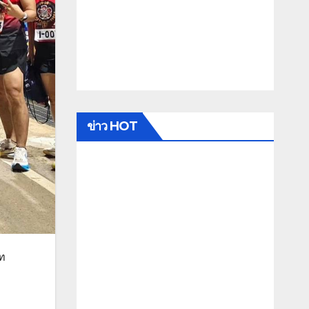
ข่าว HOT
าท