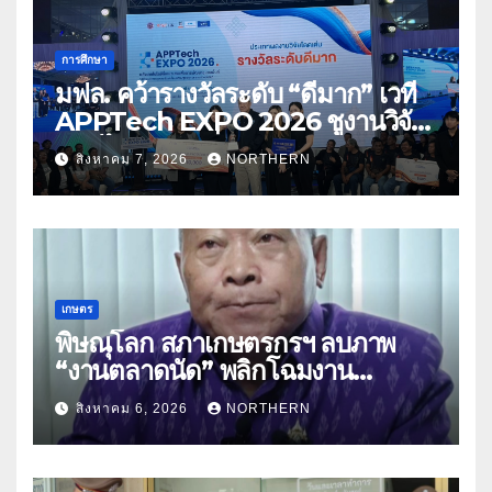
การศึกษา
มฟล. คว้ารางวัลระดับ “ดีมาก” เวที
APPTech EXPO 2026 ชูงานวิจัย
สมุนไพร ขับเคลื่อนนวัตกรรมสู่เชิง
สิงหาคม 7, 2026
NORTHERN
พาณิชย์
เกษตร
พิษณุโลก สภาเกษตรกรฯ ลบภาพ
“งานตลาดนัด” พลิกโฉมงาน
“เกษตรรุ่งเรืองเมืองสองแคว 69” มุ่ง
สิงหาคม 6, 2026
NORTHERN
ประโยชน์เกษตรกร ดึงนวัตกรรม-จับ
คู่ธุรกิจดันสินค้าเกษตรสู่สากล (คลิป)