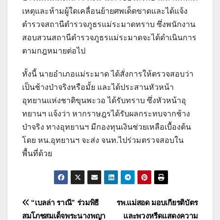
เหตุและห้ามผู้ใดเคลื่อนย้ายศพเด็ดขาดและได้แจ้ง
ตำรวจสถานีตำรวจภูธรแม่ระมาดทราบ​ ซึ่งพนักงาน
สอบสวนสถานีตำรวจภูธรแม่ระมาดจะได้ดำเนินการ
ตามกฎหมายต่อไป
ทั้งนี้ นายอำเภอแม่ระมาด ได้สั่งการให้ตรวจสอบว่า
เป็นช้างป่าจริงหรือมั้ย และได้ประสานหัวหน้า
อุทยานแห่งชาติขุนพะวอ ได้รับทราบ ซึ่งหัวหน้าอุ
ทยานฯ แจ้งว่า หากราษฎรได้รับผลกระทบจากช้าง
ป่าจริง ทางอุทยานฯ มีกองทุนเงินช่วยเหลือเบื้องต้น
โดย หน.อุทยานฯ จะส่ง จนท.ไปร่วมตรวจสอบใน
พื้นที่ด้วย
แนะแนว
“เบลล่า ราณี” ร่วมพิธี
รพ.แม่สอด มอบเกียรติบัตร
สมโภชสมเด็จพระนางพญา
และพวงหรีดแสดงความ