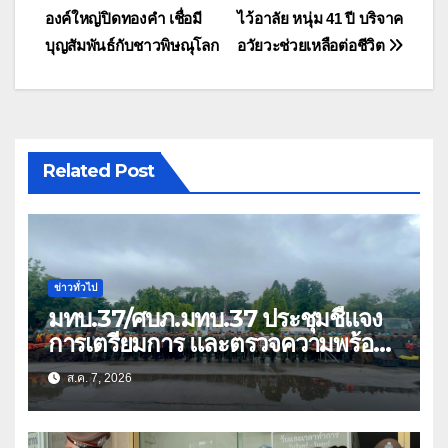
เรื่อง
องค์ใหญ่ปิดทองคำ เชื่อมี
ไว้อาลัย หนุ่ม 41 ปี บริจาค
บุญสัมพันธ์กับชาวพิษณุโลก
อวัยวะช่วยเหลือต่อชีวิต
Related Post
ข่าวทั่วไป
มทบ.37/ศบภ.มทบ.37 ประชุมชี้แจง
การเตรียมการ และตรวจความพร้อม
ด้านการบรรเทาสาธารณภัย
ส.ค. 7, 2026