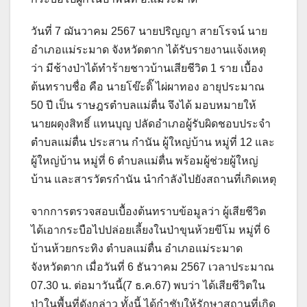
วันที่ 7 ฌันวาคม 2567 นายปริญญา​ สายโรจน์ นาย
อำเภอแม่ระมาด จังหวัดตาก ได้รับรายงานแจ้งเหตุ
ว่า มีช้างป่าได้ทำร้ายชาวบ้านเสียชีวิต 1 ราย เบื้อง
ต้นทราบชื่อ​ คือ นายโข๊ะดิ๊ ไผ่ผาทอง อายุประมาณ
50 ปี​ เป็น ราษฎรตำบลแม่ตื่น จึงได้ มอบหมายให้
นายผดุงสิทธิ์​ แทนบุญ ปลัดอำเภอผู้รับผิดชอบประจำ
ตำบลแม่ตื่น ประสาน​ กำนัน​ ผู้ใหญ่บ้าน​ หมู่ที่ 12 และ
ผู้ใหญ่บ้าน​ หมู่ที่ 6 ตำบลแม่ตื่น​ พร้อมผู้ช่วยผู้ใหญ่
บ้าน​ และสารวัตรกำนัน​ นำกำลังไปยังสถานที่เกิดเหตุ
จากการตรวจสอบเบื้องต้นทราบข้อมูลว่า​ ผู้เสียชีวิต
ได้เอากระบือไปปล่อยเลี้ยงในป่าขุนห้วยขีโม​ หมู่ที่ 6
บ้านห้วยกระทิง​ ตำบลแม่ตื่น​ อำเภอแม่ระมาด
จังหวัดตาก เมื่อวันที่ 6 ธันวาคม 2567 เวลาประมาณ
07.30 น.​ ต่อมาวันนี้(7 ธ.ค.67)​ พบว่า​ ได้เสียชีวิตใน
ป่าในพื้นที่ดังกล่าว​ ทั้งนี้ ได้กำชับให้รักษาสถานที่เกิด