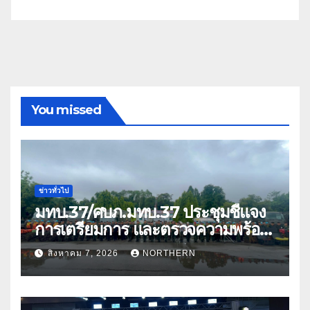
You missed
ข่าวทั่วไป
มทบ.37/ศบภ.มทบ.37 ประชุมชี้แจง
การเตรียมการ และตรวจความพร้อม
ด้านการบรรเทาสาธารณภัย
สิงหาคม 7, 2026
NORTHERN