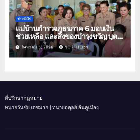
ข่าวทั่วไป
แม่บ้านตำรวจภูธรภาค 6 มอบเงิน
ช่วยเหลือ และสิ่งของบำรุงขวัญ บุตร-
ธิดา ข้าราชการตำรวจจังหวัด
สิงหาคม 5, 2026
NORTHERN
อุทัยธานี
ที่ปรึกษากฎหมาย
ทนายวันชัย เดชมาก | ทนายอดุลย์ อ้นคูเมือง