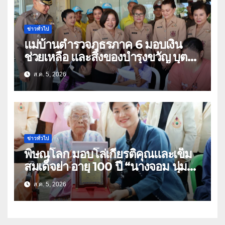
ข่าวทั่วไป
แม่บ้านตำรวจภูธรภาค 6 มอบเงิน
ช่วยเหลือ และสิ่งของบำรุงขวัญ บุตร-
ธิดา ข้าราชการตำรวจจังหวัด
ส.ค. 5, 2026
อุทัยธานี
ข่าวทั่วไป
พิษณุโลก มอบโล่เกียรติคุณและเข็ม
สมเด็จย่า อายุ 100 ปี “นางจอม นุ่ม
เนตร” ตำบลบ้านกร่าง อำเภอเมือง
ส.ค. 5, 2026