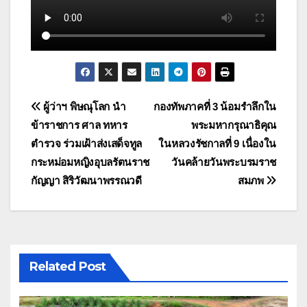
แนะแนว
ผู้ว่าฯ พิษณุโลก นำ
กองทัพภาคที่ 3 น้อมรำลึกใน
ข้าราชการ ศาล ทหาร
พระมหากรุณาธิคุณ
เรื่อง
ตำรวจ ร่วมเฝ้าส่งเสด็จทูล
ในหลวงรัชกาลที่ 9 เนื่องใน
กระหม่อมหญิงอุบลรัตนราช
วันคล้ายวันพระบรมราช
กัญญา สิริวัฒนาพรรณวดี
สมภพ
Related Post