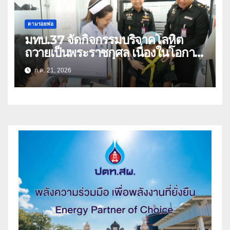
ตามรอยพ่อ
มทบ.37 จัดกิจกรรมบริจาคโลหิต
ถวายเป็นพระราชกุศล เนื่องในโอกาส
วันเฉลิมพระชนมพรรษา พระบาท
ก.ค. 21, 2026
สมเด็จพระเจ้าอยู่หัว