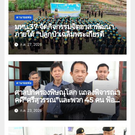
ตามรอยพ่อ
มทบ.37 จัดกิจกรรมจิตอาสาพัฒนา
ภายใต้ “ปลูกป่าเฉลิมพระเกียรติ
ก.ค. 27, 2026
ตามรอยพ่อ
ศาลปกครองพิษณุโลก แถลงพิจารณา
คดี”ศรีสุวรรณ”และพวก 45 คน ฟ้อง
สร้างถนนตัดสวนเฉลิมพระเกียรติ 80
ก.ค. 23, 2026
พรรษา (คลิป)