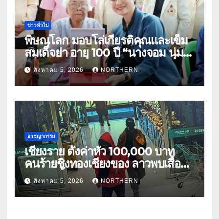
ข่าวทั่วไป
พิษณุโลก มอบโล่เกียรติคุณและเข็ม
สมเด็จย่า อายุ 100 ปี “นางจอม นุ่ม
เนตร” ตำบลบ้านกร่าง อำเภอเมือง
สิงหาคม 5, 2026
NORTHERN
อาชญากรรม
เชียงราย ตั้งค่าหัว 100,000 บาท
คนร้ายชิงทองเชียงของ ลาวพบเสื้อผ้า
คนร้ายตั้งจุดตรวจตามเส้นทาง
สิงหาคม 5, 2026
NORTHERN