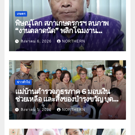
เกษตร
พิษณุโลก สภาเกษตรกรฯ ลบภาพ
“งานตลาดนัด” พลิกโฉมงาน
“เกษตรรุ่งเรืองเมืองสองแคว 69” มุ่ง
สิงหาคม 6, 2026
NORTHERN
ประโยชน์เกษตรกร ดึงนวัตกรรม-จับ
คู่ธุรกิจดันสินค้าเกษตรสู่สากล (คลิป)
ข่าวทั่วไป
แม่บ้านตำรวจภูธรภาค 6 มอบเงิน
ช่วยเหลือ และสิ่งของบำรุงขวัญ บุตร-
ธิดา ข้าราชการตำรวจจังหวัด
สิงหาคม 5, 2026
NORTHERN
อุทัยธานี