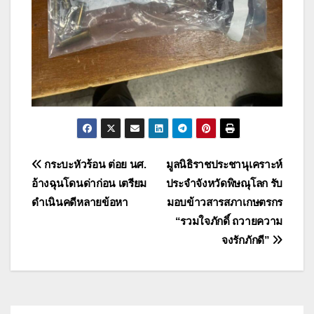
แนะแนว
กระบะหัวร้อน ต่อย นศ.
มูลนิธิราชประชานุเคราะห์
อ้างฉุนโดนด่าก่อน เตรียม
ประจำจังหวัดพิษณุโลก รับ
เรื่อง
ดำเนินคดีหลายข้อหา
มอบข้าวสารสภาเกษตรกร
“รวมใจภักดิ์ ถวายความ
จงรักภักดี”