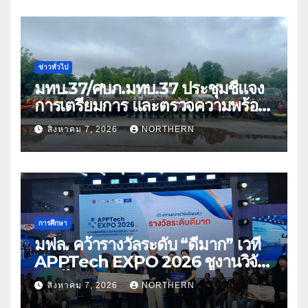
ข่าวทั่วไป
มทบ.37/ศบภ.มทบ.37 ประชุมชี้แจง
การเตรียมการ และตรวจความพร้อม
ด้านการบรรเทาสาธารณภัย
สิงหาคม 7, 2026
NORTHERN
การศึกษา
มฟล. คว้ารางวัลระดับ “ดีมาก” เวที
APPTech EXPO 2026 ชูงานวิจัย
สมุนไพร ขับเคลื่อนนวัตกรรมสู่เชิง
สิงหาคม 7, 2026
NORTHERN
พาณิชย์