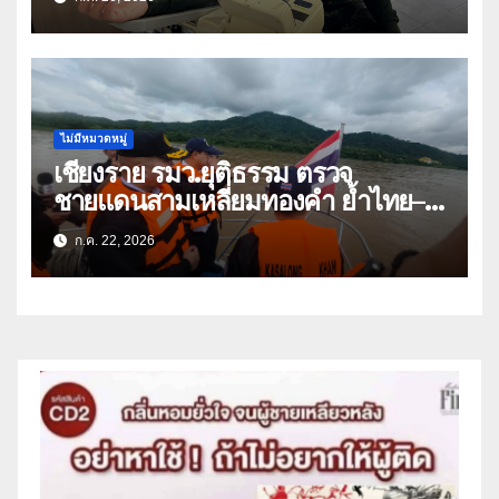
พระชนมพรรษา 74 พรรษา และถวาย
เป็นพระราชกุศลแด่พระบาทสมเด็จ
พระเจ้าอยู่หัว
ไม่มีหมวดหมู่
เชียงราย รมว.ยุติธรรม ตรวจ
ชายแดนสามเหลี่ยมทองคำ ย้ำไทย–
ลาว ผนึกกำลังสกัดยาเสพติด
ก.ค. 22, 2026