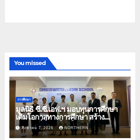
You missed
การศึกษา
มูลนิธิ ซี.ซี.เอฟ.ฯ มอบทุนการศึกษา
เติมโอกาสทางการศึกษา สร้าง
อนาคตที่มั่นคงให้เด็กและเยาวชน
สิงหาคม 7, 2026
NORTHERN
ด้อยโอกาส