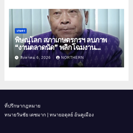
เกษตร
พิษณุโลก สภาเกษตรกรฯ ลบภาพ
“งานตลาดนัด” พลิกโฉมงาน
“เกษตรรุ่งเรืองเมืองสองแคว 69” มุ่ง
สิงหาคม 6, 2026
NORTHERN
ประโยชน์เกษตรกร ดึงนวัตกรรม-จับ
คู่ธุรกิจดันสินค้าเกษตรสู่สากล (คลิป)
ที่ปรึกษากฎหมาย
ทนายวันชัย เดชมาก | ทนายอดุลย์ อ้นคูเมือง