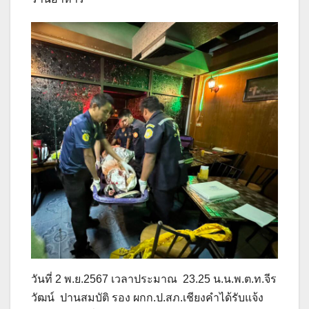
วันที่ 2 พ.ย.2567 เวลาประมาณ 23.25 น.น.พ.ต.ท.จีร
วัฒน์ ปานสมบัติ รอง ผกก.ป.สภ.เชียงคำได้รับแจ้ง