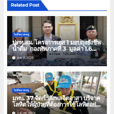
Related Post
ไม่มีหมวดหมู่
ปตท.สผ. โครงการเอส 1 มอบถุงยังชีพ
น้ำดื่ม กองทัพภาคที่ 3 มูลค่า 1.6
ล้านบาท
ส.ค. 2, 2026
ไม่มีหมวดหมู่
มทบ. 37 จัดกำลังพลจิตอาสา บริจาค
โลหิตให้ผู้ป่วยที่ต้องการใช้โลหิตอย่าง
เร่งด่วน เนื่องในโอกาสวันเฉลิม
ก.ค. 26, 2026