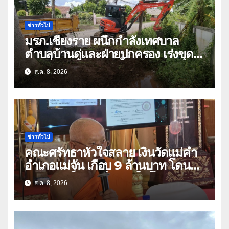
ข่าวทั่วไป
มรภ.เชียงราย ผนึกกำลังเทศบาล
ตำบลบ้านดู่และฝ่ายปกครอง เร่งขุด
ลอกสิ่งกีดขวางทางน้ำ ป้องกันและลด
ส.ค. 8, 2026
ปัญหาน้ำท่วม
ข่าวทั่วไป
คณะศรัทธาหัวใจสลาย เงินวัดแม่คำ
อำเภอแม่จัน เกือบ 9 ล้านบาท โดน
แก๊งคอลเซ็นเตอร์หลอกให้โอนข้ามปีก
ส.ค. 8, 2026
ว่า 66 บัญชี