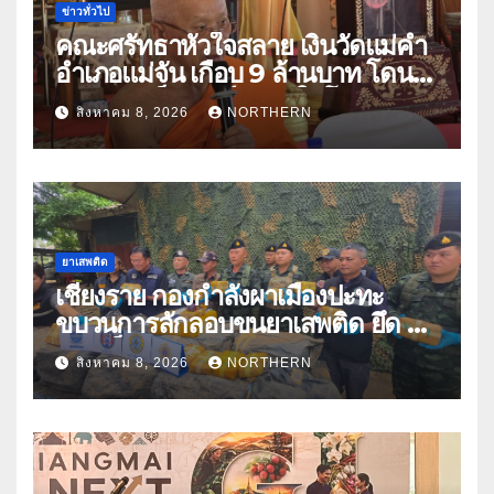
ข่าวทั่วไป
คณะศรัทธาหัวใจสลาย เงินวัดแม่คำ
อำเภอแม่จัน เกือบ 9 ล้านบาท โดน
แก๊งคอลเซ็นเตอร์หลอกให้โอนข้าม
สิงหาคม 8, 2026
NORTHERN
ปีกว่า 66 บัญชี
ยาเสพติด
เชียงราย กองกำลังผาเมืองปะทะ
ขบวนการลักลอบขนยาเสพติด ยึด 2
ล้านเม็ด
สิงหาคม 8, 2026
NORTHERN