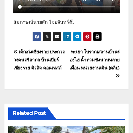
สัมภาษณ์นายสัก ไชยจันทร์ต๊ะ
แนะแนว
เด็กเก่งเชียงราย ประกวด
พะเยา โบราณสถานบ้านร่
วงดนตรีสากล บ้านเบียร์
องไฮ น้ำท่วมขังนานหลาย
เรื่อง
เชียงราย มิวสิค คอนเทสต์
เดือน หน่วยงานเมิน (คลิป)
Related Post