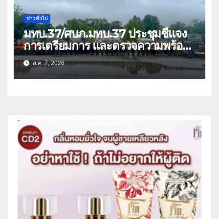
ข่าวทั่วไป
มทบ.37/ศบภ.มทบ.37 ประชุมชี้แจง
การเตรียมการ และตรวจความพร้อม
ด้านการบรรเทาสาธารณภัย
ส.ค. 7, 2026