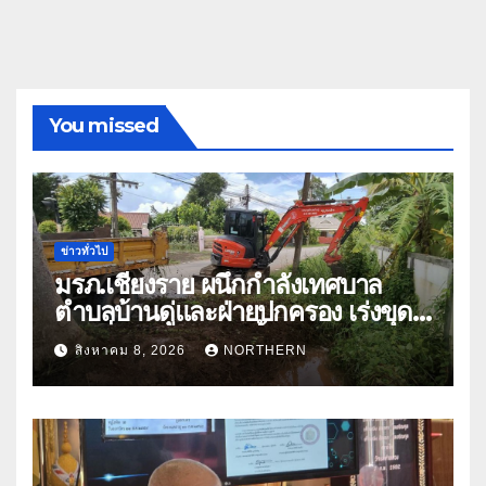
You missed
ข่าวทั่วไป
มรภ.เชียงราย ผนึกกำลังเทศบาล
ตำบลบ้านดู่และฝ่ายปกครอง เร่งขุด
ลอกสิ่งกีดขวางทางน้ำ ป้องกันและลด
สิงหาคม 8, 2026
NORTHERN
ปัญหาน้ำท่วม