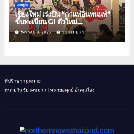
เศรษฐกิจ
เชียงใหม่ เร่งปั้น “กาแฟอินทนนท์”
ขึ้นทะเบียน GI ตัวใหม่
“CHIANGMAI GI NEXT 2026”
สิงหาคม 8, 2026
NORTHERN
ติดอาวุธผู้ประกอบการ 100 ราย ดัน
สินค้าอัตลักษณ์สู่ตลาดพรีเมียม
ที่ปรึกษากฎหมาย
ทนายวันชัย เดชมาก | ทนายอดุลย์ อ้นคูเมือง