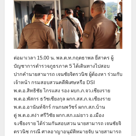
ต่อมาเวลา 15.00 น. พล.ต.ท.กฤตธาพล ยี่สาคร ผู้
บัญชาการตำรวจภูธรภาค 5 ได้เดินทางไปสอบ
ปากคำนายสามารถ เจนชัยจิตรวนิช ผู้ต้องหา ร่วมกับ
เจ้าหน้า กรมสอบสวนคดีพิเศษหรือ DSI
พ.ต.อ.สิทธิชัย ไกรแสง รอง ผบก.ภ.จว.เชียงราย
พ.ต.อ.พัสกร ธวัชเชียงกุล ผกก.สส.ภ.จ.เชียงราย
พ.ต.อ.อานันท์จักร์ กนกนพวัชร์ ผกก.สภ.บ้าน
ดู่ พ.ต.อ.สง่า ศรีวิชัย ผกก.สภ.แม่ยาว อ.เมือง
จ.เชียงราย ได้ร่วมกันสอบสวน นายสามารถ เจนชัยจิ
ตรวนิช กรณี ศาลอาญาอนุมัติหมายจับ นายสามารถ