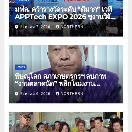
การศึกษา
มฟล. คว้ารางวัลระดับ “ดีมาก” เวที
APPTech EXPO 2026 ชูงานวิจัย
สมุนไพร ขับเคลื่อนนวัตกรรมสู่เชิง
สิงหาคม 7, 2026
NORTHERN
พาณิชย์
เกษตร
พิษณุโลก สภาเกษตรกรฯ ลบภาพ
“งานตลาดนัด” พลิกโฉมงาน
“เกษตรรุ่งเรืองเมืองสองแคว 69” มุ่ง
สิงหาคม 6, 2026
NORTHERN
ประโยชน์เกษตรกร ดึงนวัตกรรม-จับ
คู่ธุรกิจดันสินค้าเกษตรสู่สากล (คลิป)