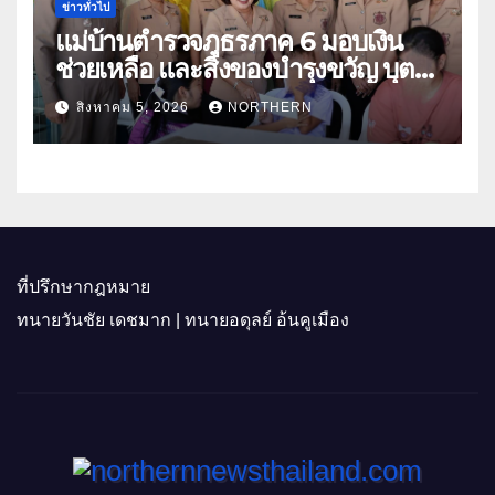
ข่าวทั่วไป
แม่บ้านตำรวจภูธรภาค 6 มอบเงิน
ช่วยเหลือ และสิ่งของบำรุงขวัญ บุตร-
ธิดา ข้าราชการตำรวจจังหวัด
สิงหาคม 5, 2026
NORTHERN
อุทัยธานี
ที่ปรึกษากฎหมาย
ทนายวันชัย เดชมาก | ทนายอดุลย์ อ้นคูเมือง