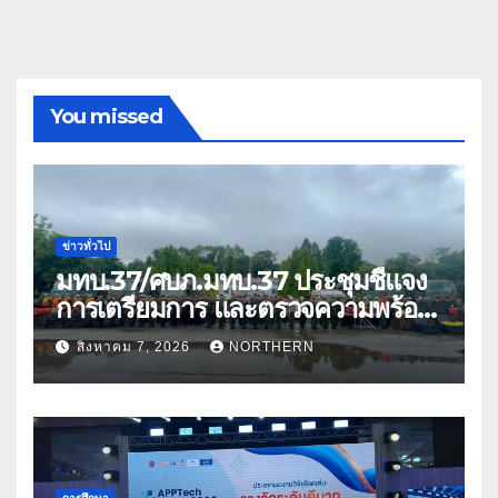
You missed
ข่าวทั่วไป
มทบ.37/ศบภ.มทบ.37 ประชุมชี้แจง
การเตรียมการ และตรวจความพร้อม
ด้านการบรรเทาสาธารณภัย
สิงหาคม 7, 2026
NORTHERN