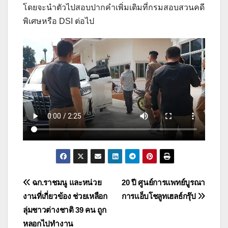
โดยจะนำตัวไปสอบปากคำเพิ่มเติมที่กรมสอบสวนคดี
พิเศษหรือ DSI ต่อไป
แนะแนว
ฉก.ราชมนู และหน่วย
20 ปี ศูนย์การแพทย์บูรณา
งานที่เกี่ยวข้อง ช่วยเหลือก
การแอ็บโชลูทเฮลธ์กรุ๊ป
เรื่อง
ลุ่มชาวต่างชาติ 39 คน ถูก
หลอกไปทำงาน