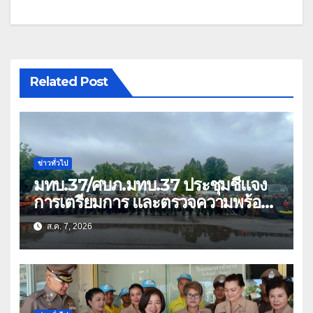
Related Post
ข่าวทั่วไป
มทบ.37/ศบภ.มทบ.37 ประชุมชี้แจง
การเตรียมการ และตรวจความพร้อม
ด้านการบรรเทาสาธารณภัย
ส.ค. 7, 2026