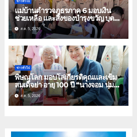
ข่าวทั่วไป
แม่บ้านตำรวจภูธรภาค 6 มอบเงิน
ช่วยเหลือ และสิ่งของบำรุงขวัญ บุตร-
ธิดา ข้าราชการตำรวจจังหวัด
ส.ค. 5, 2026
อุทัยธานี
ข่าวทั่วไป
พิษณุโลก มอบโล่เกียรติคุณและเข็ม
สมเด็จย่า อายุ 100 ปี “นางจอม นุ่ม
เนตร” ตำบลบ้านกร่าง อำเภอเมือง
ส.ค. 5, 2026