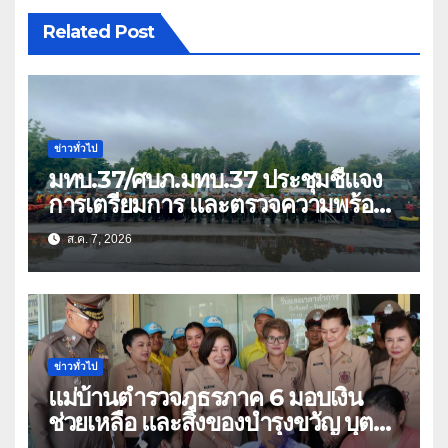
Related Post
ข่าวทั่วไป
มทบ.37/ศบภ.มทบ.37 ประชุมชี้แจง
การเตรียมการ และตรวจความพร้อม
ด้านการบรรเทาสาธารณภัย
ส.ค. 7, 2026
ข่าวทั่วไป
แม่บ้านตำรวจภูธรภาค 6 มอบเงิน
ช่วยเหลือ และสิ่งของบำรุงขวัญ บุตร-
ธิดา ข้าราชการตำรวจจังหวัด