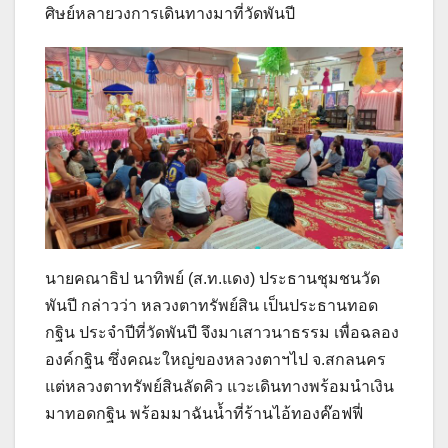
ศิษย์หลายวงการเดินทางมาที่วัดพันปี
นายคณาธิป นาทิพย์ (ส.ท.แดง) ประธานชุมชนวัด
พันปี กล่าวว่า หลวงตาทรัพย์สิน เป็นประธานทอด
กฐิน ประจำปีที่วัดพันปี จึงมาเสาวนาธรรม เพื่อฉลอง
องค์กฐิน ซึ่งคณะใหญ่ของหลวงตาฯไป จ.สกลนคร
แต่หลวงตาทรัพย์สินลัดคิว แวะเดินทางพร้อมนำเงิน
มาทอดกฐิน พร้อมมาฉันน้ำที่ร้านไอ้ทองค๊อฟฟี่