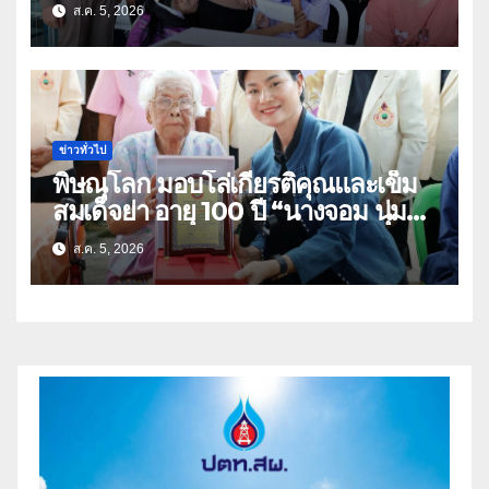
ส.ค. 5, 2026
อุทัยธานี
ข่าวทั่วไป
พิษณุโลก มอบโล่เกียรติคุณและเข็ม
สมเด็จย่า อายุ 100 ปี “นางจอม นุ่ม
เนตร” ตำบลบ้านกร่าง อำเภอเมือง
ส.ค. 5, 2026