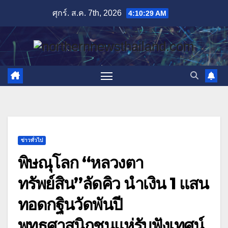
Skip
ศุกร์. ส.ค. 7th, 2026
4:10:30 AM
to
content
ข่าวทั่วไป
พิษณุโลก “หลวงตา
ทรัพย์สิน”ลัดคิว นำเงิน 1 แสน
ทอดกฐินวัดพันปี
พุทธศาสนิกชนแห่รับฟังเทศน์