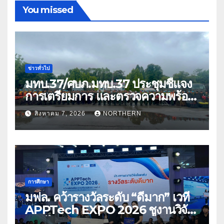
You missed
ข่าวทั่วไป
มทบ.37/ศบภ.มทบ.37 ประชุมชี้แจง
การเตรียมการ และตรวจความพร้อม
ด้านการบรรเทาสาธารณภัย
สิงหาคม 7, 2026
NORTHERN
การศึกษา
มฟล. คว้ารางวัลระดับ “ดีมาก” เวที
APPTech EXPO 2026 ชูงานวิจัย
สมุนไพร ขับเคลื่อนนวัตกรรมสู่เชิง