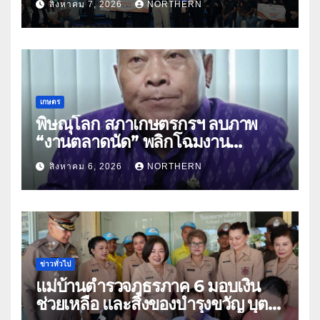
สิงหาคม 7, 2026
NORTHERN
พาณิชย์
เกษตร
พิษณุโลก สภาเกษตรกรฯ ลบภาพ
“งานตลาดนัด” พลิกโฉมงาน
“เกษตรรุ่งเรืองเมืองสองแคว 69” มุ่ง
สิงหาคม 6, 2026
NORTHERN
ประโยชน์เกษตรกร ดึงนวัตกรรม-จับ
คู่ธุรกิจดันสินค้าเกษตรสู่สากล (คลิป)
ข่าวทั่วไป
แม่บ้านตำรวจภูธรภาค 6 มอบเงิน
ช่วยเหลือ และสิ่งของบำรุงขวัญ บุตร-