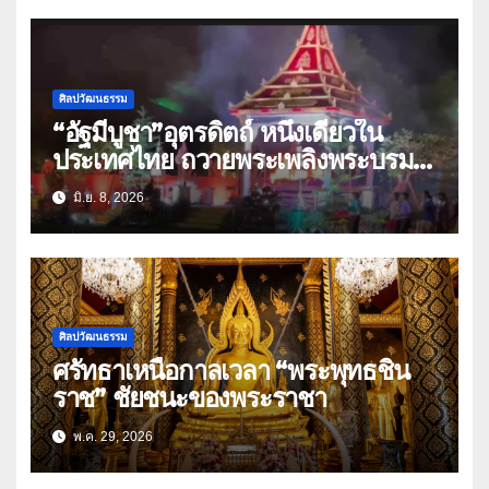
ศิลปวัฒนธรรม
“อัฐมีบูชา”อุตรดิตถ์ หนึ่งเดียวใน
ประเทศไทย ถวายพระเพลิงพระบรม
ศพ”พระสัมมาสัมพุทธเจ้า”
มิ.ย. 8, 2026
ศิลปวัฒนธรรม
ศรัทธาเหนือกาลเวลา “พระพุทธชิน
ราช” ชัยชนะของพระราชา
พ.ค. 29, 2026