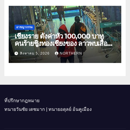
อาชญากรรม
เชียงราย ตั้งค่าหัว 100,000 บาท
คนร้ายชิงทองเชียงของ ลาวพบเสื้อผ้า
คนร้ายตั้งจุดตรวจตามเส้นทาง
สิงหาคม 5, 2026
NORTHERN
ที่ปรึกษากฎหมาย
ทนายวันชัย เดชมาก | ทนายอดุลย์ อ้นคูเมือง