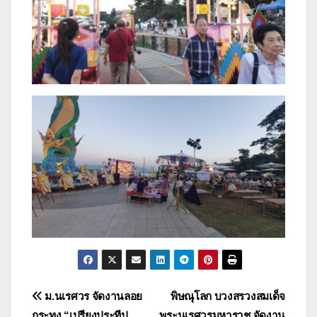
แนะแนว
ม.นเรศวร จัดงานลอย
พิษณุโลก บวงสรวงสมเด็จ
กระทง “เปรียงประทีป
พระนเรศวรมหาราช จัดงาน