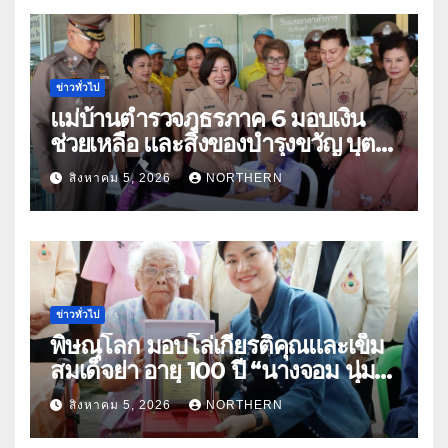
ข่าวทั่วไป
แม่บ้านตำรวจภูธรภาค 6 มอบเงิน
ช่วยเหลือ และสิ่งของบำรุงขวัญ บุตร-
ธิดา ข้าราชการตำรวจจังหวัด
สิงหาคม 5, 2026
NORTHERN
อุทัยธานี
ข่าวทั่วไป
พิษณุโลก มอบโล่เกียรติคุณและเข็ม
สมเด็จย่า อายุ 100 ปี “นางจอม นุ่ม
เนตร” ตำบลบ้านกร่าง อำเภอเมือง
สิงหาคม 5, 2026
NORTHERN