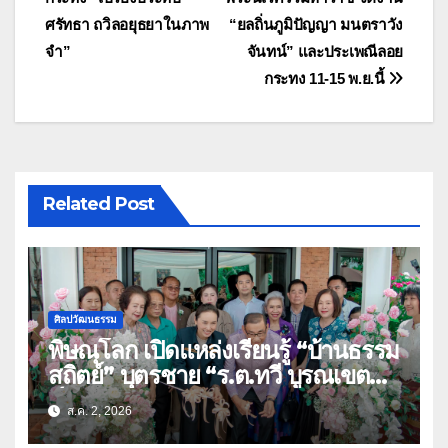
เรื่อง
ศรัทธา ถวิลอยุธยาในภาพ
“ยลถิ่นภูมิปัญญา มนตราวัง
จำ”
จันทน์” และประเพณีลอย
กระทง 11-15 พ.ย.นี้
Related Post
ศิลปวัฒนธรรม
พิษณุโลก เปิดแหล่งเรียนรู้ “บ้านธรรม
สถิตย์” บุตรชาย “ร.ต.ทวี บูรณเขต
ต์”ศิลปินแห่งชาติ(คลิป)
ส.ค. 2, 2026