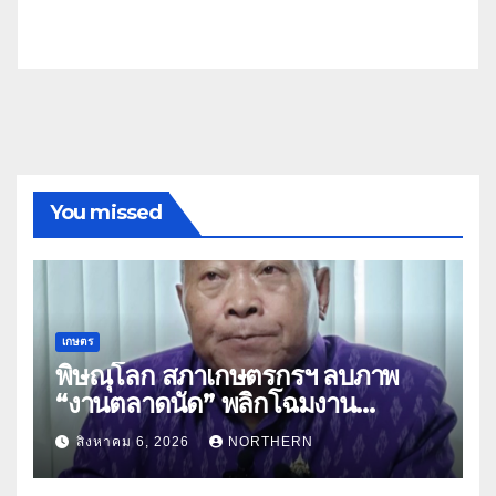
You missed
เกษตร
พิษณุโลก สภาเกษตรกรฯ ลบภาพ
“งานตลาดนัด” พลิกโฉมงาน
“เกษตรรุ่งเรืองเมืองสองแคว 69” มุ่ง
สิงหาคม 6, 2026
NORTHERN
ประโยชน์เกษตรกร ดึงนวัตกรรม-จับ
คู่ธุรกิจดันสินค้าเกษตรสู่สากล (คลิป)