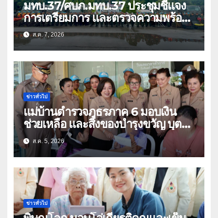
มทบ.37/ศบภ.มทบ.37 ประชุมชี้แจง
การเตรียมการ และตรวจความพร้อม
ด้านการบรรเทาสาธารณภัย
ส.ค. 7, 2026
ข่าวทั่วไป
แม่บ้านตำรวจภูธรภาค 6 มอบเงิน
ช่วยเหลือ และสิ่งของบำรุงขวัญ บุตร-
ธิดา ข้าราชการตำรวจจังหวัด
ส.ค. 5, 2026
อุทัยธานี
ข่าวทั่วไป