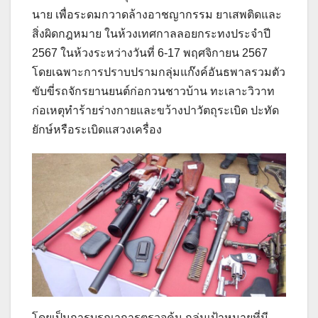
นาย เพื่อระดมกวาดล้างอาชญากรรม ยาเสพติดและ
สิ่งผิดกฎหมาย ในห้วงเทศกาลลอยกระทงประจำปี
2567 ในห้วงระหว่างวันที่ 6-17 พฤศจิกายน 2567
โดยเฉพาะการปราบปรามกลุ่มแก๊งค์อันธพาลรวมตัว
ขับขี่รถจักรยานยนต์ก่อกวนชาวบ้าน ทะเลาะวิวาท
ก่อเหตุทำร้ายร่างกายและขว้างปาวัตถุระเบิด ปะทัด
ยักษ์หรือระเบิดแสวงเครื่อง
โดยเป็นการบูรณาการตรวจค้น กลุ่มเป้าหมายที่มี