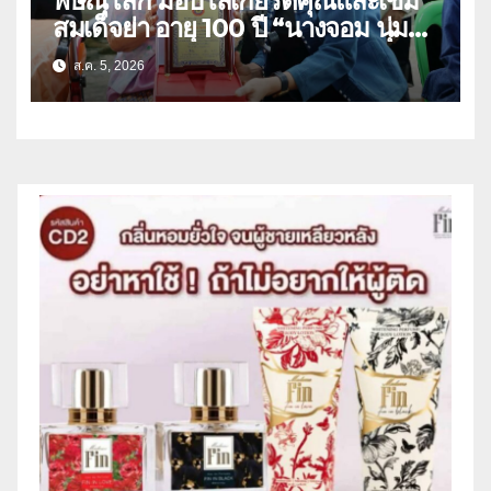
พิษณุโลก มอบโล่เกียรติคุณและเข็ม
สมเด็จย่า อายุ 100 ปี “นางจอม นุ่ม
เนตร” ตำบลบ้านกร่าง อำเภอเมือง
ส.ค. 5, 2026