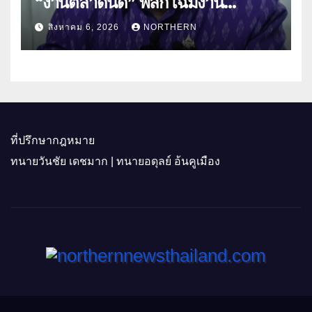
“งานตลาดนัด” พลิกโฉมงาน
“เกษตรรุ่งเรืองเมืองสองแคว 69” มุ่ง
สิงหาคม 6, 2026
NORTHERN
ประโยชน์เกษตรกร ดึงนวัตกรรม-จับ
คู่ธุรกิจดันสินค้าเกษตรสู่สากล (คลิป)
ที่ปรึกษากฎหมาย
ทนายวันชัย เดชมาก | ทนายอดุลย์ อ้นคูเมือง