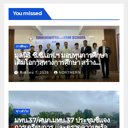
You missed
การศึกษา
มูลนิธิ ซี.ซี.เอฟ.ฯ มอบทุนการศึกษา
เติมโอกาสทางการศึกษา สร้าง
อนาคตที่มั่นคงให้เด็กและเยาวชน
สิงหาคม 7, 2026
NORTHERN
ด้อยโอกาส
ข่าวทั่วไป
มทบ.37/ศบภ.มทบ.37 ประชุมชี้แจง
การเตรียมการ และตรวจความพร้อม