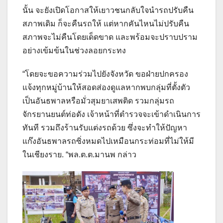
นั้น จะยังเปิดโอกาสให้เยาวชนกลับใจนำรถปรับคืน
สภาพเดิม ก็จะคืนรถให้ แต่หากคันไหนไม่ปรับคืน
สภาพจะไม่คืนโดยเด็ดขาด และพร้อมจะปราบปราม
อย่างเข้มข้นในช่วงลอยกระทง
“โดยจะขอความร่วมไปยังจังหวัด ขอฝ่ายปกครอง
แจ้งทุกหมู่บ้านให้สอดส่องดูแลหากพบกลุ่มที่ตั้งตัว
เป็นอันธพาลหรือมั่วสุมยาเสพติด รวมกลุ่มรถ
จักรยานยนต์ท่อดัง เจ้าหน้าที่ตำรวจจะเข้าดำเนินการ
ทันที รวมถึงร้านรับแต่งรถด้วย ซึ่งจะทำให้ปัญหา
แก๊งอันธพาลรถซิ่งหมดไปเหมือนกระท่อมที่ไม่ให้มี
ในเชียงราย. “พล.ต.ต.มานพ กล่าว