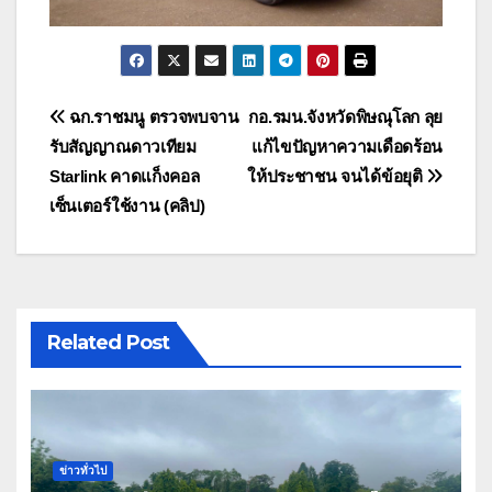
แนะแนว
ฉก.ราชมนู ตรวจพบจาน
กอ.รมน.จังหวัดพิษณุโลก ลุย
รับสัญญาณดาวเทียม
แก้ไขปัญหาความเดือดร้อน
เรื่อง
Starlink คาดแก็งคอล
ให้ประชาชน จนได้ข้อยุติ
เซ็นเตอร์ใช้งาน (คลิป)
Related Post
ข่าวทั่วไป