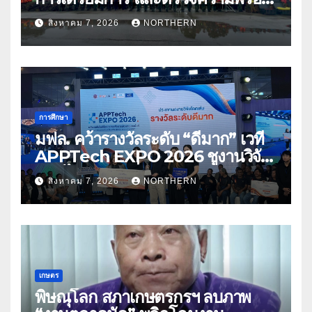
ด้านการบรรเทาสาธารณภัย
สิงหาคม 7, 2026
NORTHERN
การศึกษา
มฟล. คว้ารางวัลระดับ “ดีมาก” เวที
APPTech EXPO 2026 ชูงานวิจัย
สมุนไพร ขับเคลื่อนนวัตกรรมสู่เชิง
สิงหาคม 7, 2026
NORTHERN
พาณิชย์
เกษตร
พิษณุโลก สภาเกษตรกรฯ ลบภาพ