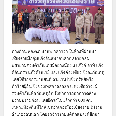
ทางด้าน พล.ต.ต.มานพ กล่าวว่า ในห้วงที่ผ่านมา
เชียงรายมีกลุ่มแก๊งอันธพาลหลากหลายกลุ่ม
พยายามรวมตัวกันโดยมีอย่างน้อย 3 แก๊งค์ อาทิ แก๊ง
ค์จันทรา แก๊งค์โนเวย์ และแก๊งค์ธงเขียว ซึ่งจะก่อเหตุ
โดยใช้รถจักรยานยนต์ ตระเวนไปชิงทรัพย์หรือ
ทำร้ายผู้อื่น ซึ่งช่วงเทศกาลลอยกระทงเชื่อว่าจะมี
รวมตัวกันเพื่อก่อเหตุอีก จึงทำการออกกวาดล้าง
ปราบปรามก่อน โดยยึดรถไปแล้วกว่า 600 คัน
เฉพาะท้องถิ่นที่ใกล้เขตอำเภอเมืองเชียงราย ไม่รวม
อำเภอรอบนอก โดยรถจักรยายนต์ดัดแปลงที่ยึดมา