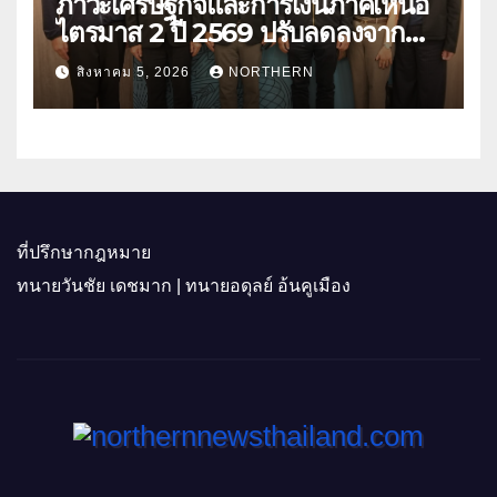
ภาวะเศรษฐกิจและการเงินภาคเหนือ
ไตรมาส 2 ปี 2569 ปรับลดลงจาก
ราคาพลังงาน ค่าครองชีพ
สิงหาคม 5, 2026
NORTHERN
ที่ปรึกษากฎหมาย
ทนายวันชัย เดชมาก | ทนายอดุลย์ อ้นคูเมือง