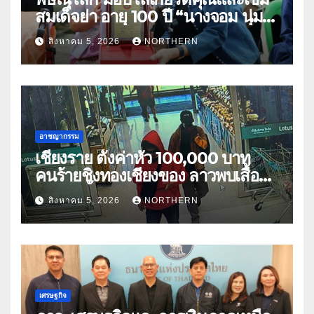
สมเด็จย่า อายุ 100 ปี “นางจอม นุ่ม
เนตร” ตำบลบ้านกร่าง อำเภอเมือง
สิงหาคม 5, 2026
NORTHERN
อาชญากรรม
เชียงราย ตั้งค่าหัว 100,000 บาท
คนร้ายชิงทองเชียงของ ลาวพบเสื้อผ้า
คนร้ายตั้งจุดตรวจตามเส้นทาง
สิงหาคม 5, 2026
NORTHERN
เศรษฐกิจ