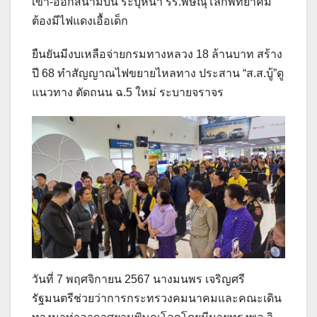
เข้า-ออกสนามบิน ระบุหน้า รร.พิษณุโลกพิทยาคม
ต้องมีไฟแดงเอื้อเด็ก
ยืนยันมีงบเหลือจ่ายกรมทางหลวง 18 ล้านบาท สร้าง
ปี 68 ทำสัญญาณไฟขยายไหลทาง ประสาน “ส.ส.บู้”ดู
แนวทาง ตัดถนน ฉ.5 ใหม่ ระบายจราจร
วันที่ 7 พฤศจิกายน 2567 นางมนพร เจริญศรี
รัฐมนตรีช่วยว่าการกระทรวงคมนาคมและคณะเดิน