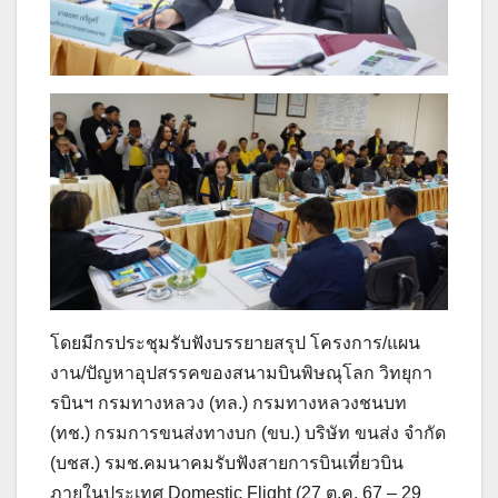
โดยมีกรประชุมรับฟังบรรยายสรุป โครงการ/แผน
งาน/ปัญหาอุปสรรคของสนามบินพิษณุโลก วิทยุกา
รบินฯ กรมทางหลวง (ทล.) กรมทางหลวงชนบท
(ทช.) กรมการขนส่งทางบก (ขบ.) บริษัท ขนส่ง จำกัด
(บชส.) รมช.คมนาคมรับฟังสายการบินเที่ยวบิน
ภายในประเทศ Domestic Flight (27 ต.ค. 67 – 29