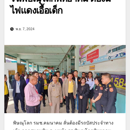
ไฟแดงเอื้อเด็ก
พ.ย. 7, 2024
พิษณุโลก รมช.คมนาคม ลั่นต้องมีรถบัสประจำทาง