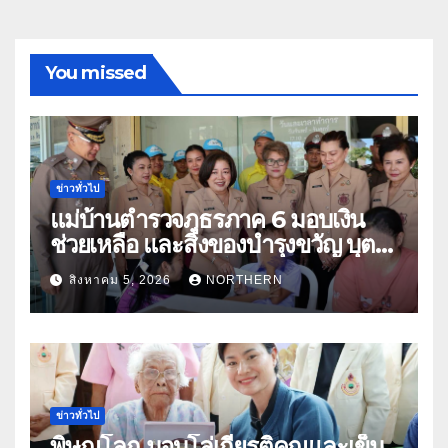
You missed
ข่าวทั่วไป
แม่บ้านตำรวจภูธรภาค 6 มอบเงิน
ช่วยเหลือ และสิ่งของบำรุงขวัญ บุตร-
ธิดา ข้าราชการตำรวจจังหวัด
สิงหาคม 5, 2026
NORTHERN
อุทัยธานี
ข่าวทั่วไป
พิษณุโลก มอบโล่เกียรติคุณและเข็ม