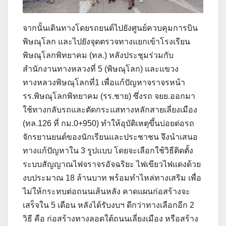
จากนั้นเดินทางโดยรถยนต์ไปยังศูนย์ควบคุมการบิน
พิษณุโลก และไปยังจุดตรวจทางแยกเข้าโรงเรียน
พิษณุโลกพิทยาคม (ทล.) หลังประชุมร่วมกับ
สำนักงานทางหลวงที่ 5 (พิษณุโลก) และแขวง
ทางหลวงพิษณุโลกที่1 เพื่อแก้ปัญหาจราจรหน้า
รร.พิษณุโลกพิทยาคม (รร.ชาย) ซึ่งรถ จยย.ออกมา
ใช้ทางกลับรถและตัดกระแสทางหลักสายเลี่ยงเมือง
(ทล.126 ที่ กม.0+950) ทำให้อุบัติเหตุขึ้นบ่อยต่อรถ
จักรยานยนต์ของนักเรียนและประชาชน จึงนำเสนอ
ทางแก้ปัญหาใน 3 รูปแบบ โดยจะเลือกใช้วิธีติดตั้ง
ระบบสัญญาณไฟจราจรอัจฉริยะ ไฟเขียวไฟแดงด้วย
งบประมาณ 18 ล้านบาท พร้อมทำไหล่ทางเสริม เพื่อ
ไม่ให้กระทบต่อถนนเส้นหลัง คาดแผนก่อสร้างจะ
เสร็จใน 5 เดือน หลังได้รับงบฯ ดีกว่าทางเลือกอีก 2
วิธี คือ ก่อสร้างทางลอดใต้ถนนเลี่ยงเมือง หรือสร้าง