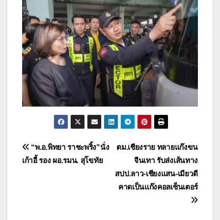
แนะแนว
“พ.อ.พิทยา ราชะพริ้ง”นั่ง
ตม.เชียงราย ทลายแก๊งขน
เก้าอี้ รอง ผอ.รมน. สุโขทัย
จีนเทา รับส่งเส้นทาง
เรื่อง
สปป.ลาว-เชียงแสน-เมียวดี
คาดเป็นแก๊งคอลเซ็นเตอร์