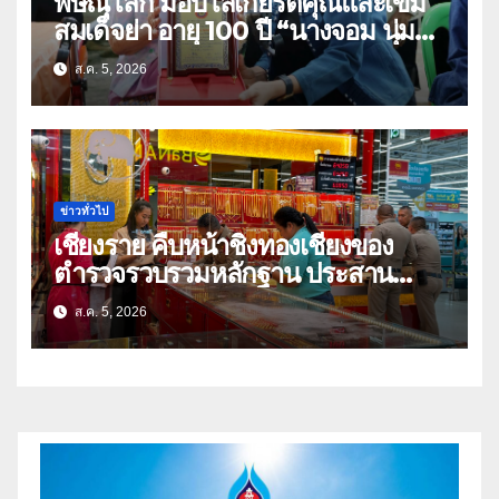
พิษณุโลก มอบโล่เกียรติคุณและเข็ม
สมเด็จย่า อายุ 100 ปี “นางจอม นุ่ม
เนตร” ตำบลบ้านกร่าง อำเภอเมือง
ส.ค. 5, 2026
ข่าวทั่วไป
เชียงราย คืบหน้าชิงทองเชียงของ
ตำรวจรวบรวมหลักฐาน ประสาน
สปป.ลาว ติดตามจับกุม
ส.ค. 5, 2026