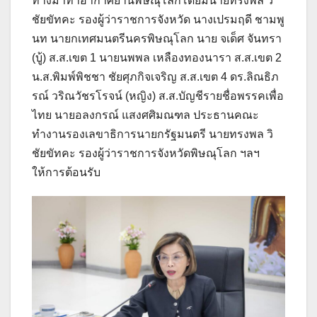
ทางมาท่าอากาศยานพิษณุโลกโดยมีนายทรงพล วิ
ชัยขัทคะ รองผู้ว่าราชการจังหวัด นางเปรมฤดี ชามพู
นท นายกเทศมนตรีนครพิษณุโลก นาย จเด็ศ จันทรา
(บู้) ส.ส.เขต 1 นายนพพล เหลืองทองนารา ส.ส.เขต 2
น.ส.พิมพ์พิชชา ชัยศุภกิจเจริญ ส.ส.เขต 4 ดร.ลิณธิภ
รณ์ วริณวัชรโรจน์ (หญิง) ส.ส.บัญชีรายชื่อพรรคเพื่อ
ไทย นายอลงกรณ์ แสงศศิมณฑล ประธานคณะ
ทำงานรองเลขาธิการนายกรัฐมนตรี นายทรงพล วิ
ชัยขัทคะ รองผู้ว่าราชการจังหวัดพิษณุโลก ฯลฯ
ให้การต้อนรับ