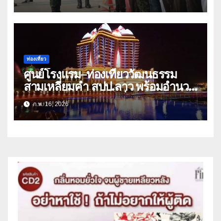
ท่องเที่ยว
ศูนย์โรงแรม–ท่องเที่ยววัฒนธรรม
สามเหลี่ยมคำ สปป.ลาว พร้อมอำนวย
ความสะดวกนักท่องเที่ยวช่วงเทศกาล
ก.พ. 16, 2026
ตรุษจีน