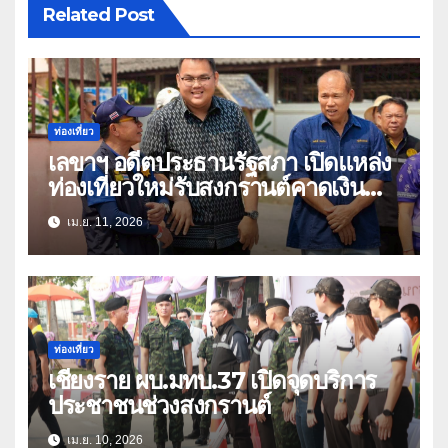
Related Post
ท่องเที่ยว
เลขาฯ อดีตประธานรัฐสภา เปิดแหล่ง
ท่องเที่ยวใหม่รับสงกรานต์คาดเงิน
สะพัดหลายล้าน
เม.ย. 11, 2026
ท่องเที่ยว
เชียงราย ผบ.มทบ.37 เปิดจุดบริการ
ประชาชนช่วงสงกรานต์
เม.ย. 10, 2026