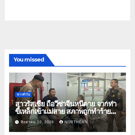
You missed
ข่าวทั่วไป
สาวรัสเซีย ถือวีซ่าจีนหนีตาย จากท่า
ขี้เหล็กเข้าแม่สาย สภาพถูกทำร้าย
ร่างกาย ร้องขอกลับประเทศหลังไป
สิงหาคม 10, 2026
NORTHERN
ทำงานในจีน-เมียนมา