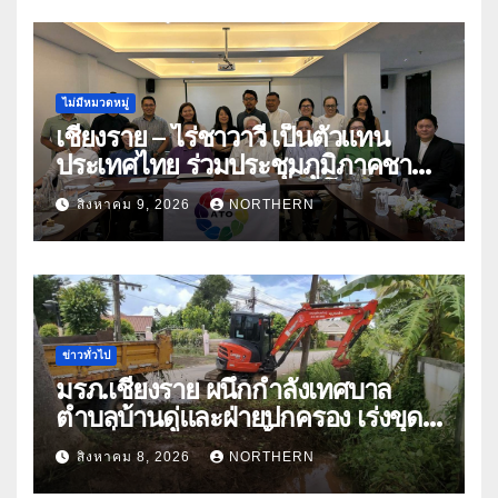
ไม่มีหมวดหมู่
เชียงราย – ไร่ชาวาวี เป็นตัวแทน
ประเทศไทย ร่วมประชุมภูมิภาคชา
อาเซียน ATO 2026 ที่อินโดนีเซีย
สิงหาคม 9, 2026
NORTHERN
หารืออนาคตอุตสาหกรรมชา
ท่ามกลางความท้าทายโลก
ข่าวทั่วไป
มรภ.เชียงราย ผนึกกำลังเทศบาล
ตำบลบ้านดู่และฝ่ายปกครอง เร่งขุด
ลอกสิ่งกีดขวางทางน้ำ ป้องกันและลด
สิงหาคม 8, 2026
NORTHERN
ปัญหาน้ำท่วม