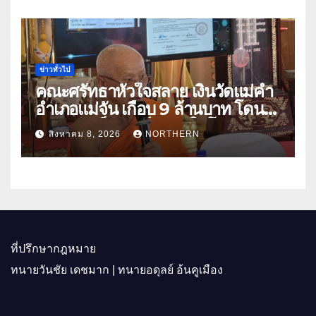
ข่าวทั่วไป
คณะศรัทธาหัวใจสลาย เงินวัดแม่คำ
อำเภอแม่จัน เกือบ 9 ล้านบาท โดน
แก๊งคอลเซ็นเตอร์หลอกให้โอนข้าม
สิงหาคม 8, 2026
NORTHERN
ปีกว่า 66 บัญชี
ที่ปรึกษากฎหมาย
ทนายวันชัย เดชมาก | ทนายอดุลย์ อ้นคูเมือง