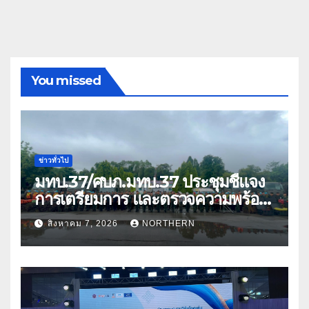
You missed
ข่าวทั่วไป
มทบ.37/ศบภ.มทบ.37 ประชุมชี้แจง
การเตรียมการ และตรวจความพร้อม
ด้านการบรรเทาสาธารณภัย
สิงหาคม 7, 2026
NORTHERN