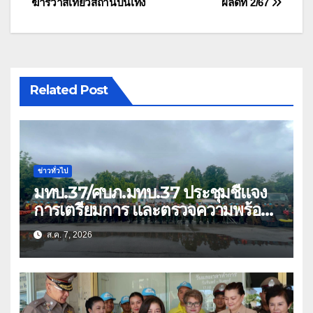
ฆารวาสเที่ยวสถานบันเทิง
ผลัดที่ 2/67
Related Post
ข่าวทั่วไป
มทบ.37/ศบภ.มทบ.37 ประชุมชี้แจง
การเตรียมการ และตรวจความพร้อม
ด้านการบรรเทาสาธารณภัย
ส.ค. 7, 2026