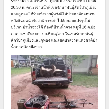
รายงานว่า เมื่อวันที่ 31 ตุลาคม 2567 เวลาประมาณ
20.30 น. คณะเจ้าหน้าที่เขตรักษาพันธุ์สัตว์ป่าภูเมี่ยง
และภูทอง ได้รับแจ้งจากผู้หวังดีไม่ประสงค์ออกนาม
หวังสินบนนำจับว่ามีการเข้าไปลักลอบแปรรูปไม้
บริเวณป่าน้ำจวงใต้ ท้องที่บ้านน้ำจวง หมู่ที่ 16 ต.บ่อ
ภาค อ.ชาติตระการ จ.พิษณุโลก ในเขตรักษาพันธุ์
สัตว์ป่าภูเมี่ยงและภูทอง และเขตป่าสงวนแห่งชาติป่า
น้ำภาคน้อยฝั่งขวา