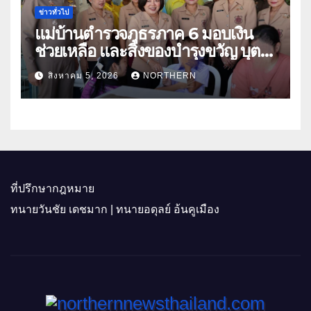
ข่าวทั่วไป
แม่บ้านตำรวจภูธรภาค 6 มอบเงิน
ช่วยเหลือ และสิ่งของบำรุงขวัญ บุตร-
ธิดา ข้าราชการตำรวจจังหวัด
สิงหาคม 5, 2026
NORTHERN
อุทัยธานี
ที่ปรึกษากฎหมาย
ทนายวันชัย เดชมาก | ทนายอดุลย์ อ้นคูเมือง