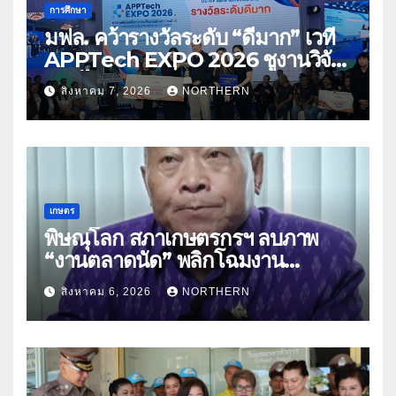
การศึกษา
มฟล. คว้ารางวัลระดับ “ดีมาก” เวที
APPTech EXPO 2026 ชูงานวิจัย
สมุนไพร ขับเคลื่อนนวัตกรรมสู่เชิง
สิงหาคม 7, 2026
NORTHERN
พาณิชย์
เกษตร
พิษณุโลก สภาเกษตรกรฯ ลบภาพ
“งานตลาดนัด” พลิกโฉมงาน
“เกษตรรุ่งเรืองเมืองสองแคว 69” มุ่ง
สิงหาคม 6, 2026
NORTHERN
ประโยชน์เกษตรกร ดึงนวัตกรรม-จับ
คู่ธุรกิจดันสินค้าเกษตรสู่สากล (คลิป)