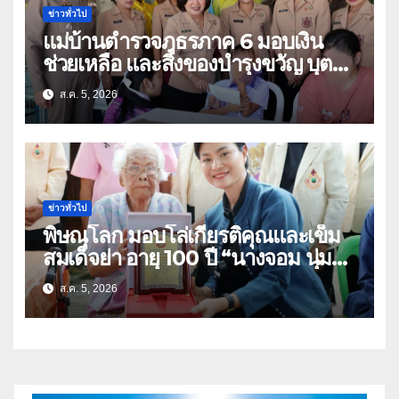
ข่าวทั่วไป
แม่บ้านตำรวจภูธรภาค 6 มอบเงิน
ช่วยเหลือ และสิ่งของบำรุงขวัญ บุตร-
ธิดา ข้าราชการตำรวจจังหวัด
ส.ค. 5, 2026
อุทัยธานี
ข่าวทั่วไป
พิษณุโลก มอบโล่เกียรติคุณและเข็ม
สมเด็จย่า อายุ 100 ปี “นางจอม นุ่ม
เนตร” ตำบลบ้านกร่าง อำเภอเมือง
ส.ค. 5, 2026