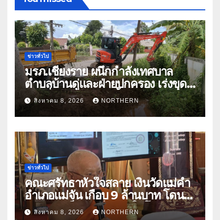
ข่าวทั่วไป
มรภ.เชียงราย ผนึกกำลังเทศบาล
ตำบลบ้านดู่และฝ่ายปกครอง เร่งขุด
ลอกสิ่งกีดขวางทางน้ำ ป้องกันและลด
สิงหาคม 8, 2026
NORTHERN
ปัญหาน้ำท่วม
ข่าวทั่วไป
คณะศรัทธาหัวใจสลาย เงินวัดแม่คำ
อำเภอแม่จัน เกือบ 9 ล้านบาท โดน
แก๊งคอลเซ็นเตอร์หลอกให้โอนข้าม
สิงหาคม 8, 2026
NORTHERN
ปีกว่า 66 บัญชี