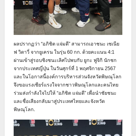
ผลปรากฏว่า “อภิชิต แจ่มดี” สามารถเอาชนะ เซเนีย
ฟ วิดาวี่ จากยูเครน ในรุ่น 60 กก. ด้วยคะแนน 4:1
ผ่านเข้าสู่รอบชิงชนะเลิศไปพบกับ ยูกะ ฟูจิกิ นักชก
จากประเทศญี่ปุ่น ในวันศุกร์ที่ 1 พฤศจิกายน 2567
และในโอกาสนี้องค์การบริหารส่วนจังหวัดพิษณุโลก
จึงขอแรงเชียร์แรงใจจากชาวพิษณุโลกและคนไทย
ร่วมส่งกำลังใจไปให้ “อภิชิต แจ่มดี” เพื่อนำชัยชนะ
และชื่อเสียงกลับมาสู่ประเทศไทยและจังหวัด
พิษณุโลก.