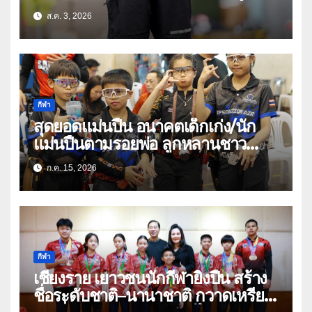
อัดลมเบาเชียงราย คว้าหลายรางวัล
ส.ค. 3, 2026
ในศึก THPSA IPSC Action Air
Level 3
กีฬา
สุดยอดแม่นปืน อนาคตเด็กเก่ง/นัก
แม่นปืนตามรอยพ่อ ลูกหลานชาว
เชียงรายแท้
ก.ค. 15, 2026
กีฬา
เชียงราย เยาวชนนักกีฬายิงปืน สร้าง
ชื่อระดับชาติ–นานาชาติ กวาดเหรียญ