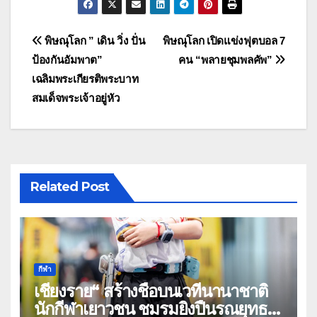
แนะแนว
พิษณุโลก ” เดิน วิ่ง ปั่น
พิษณุโลก เปิดแข่งฟุตบอล 7
ป้องกันอัมพาต”
คน “พลายชุมพลคัพ”
เรื่อง
เฉลิมพระเกียรติพระบาท
สมเด็จพระเจ้าอยู่หัว
Related Post
กีฬา
เชียงราย“ สร้างชื่อบนเวทีนานาชาติ
นักกีฬาเยาวชน ชมรมยิงปืนรณยุทธ