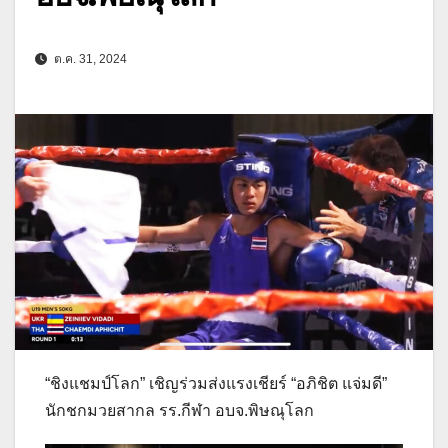
ต.ค. 31, 2024
“ชิงแชมป์โลก” เชิญร่วมส่งแรงเชียร์ “อภิชิต แจ่มดี”
นักชกมวยสากล รร.กีฬา อบจ.พิษณุโลก