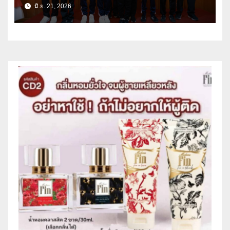
ต่อเนื่อง พร้อมติดทีมชาติไทยลุยเวที
มิ.ย. 21, 2026
โลก