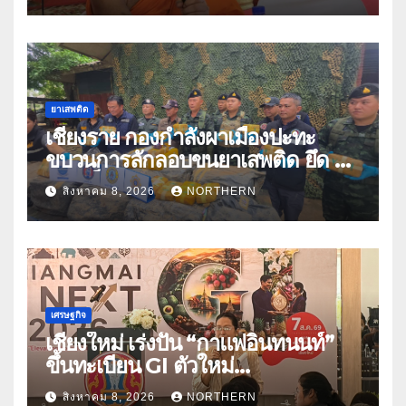
ยาเสพติด
เชียงราย กองกำลังผาเมืองปะทะ
ขบวนการลักลอบขนยาเสพติด ยึด 2
ล้านเม็ด
สิงหาคม 8, 2026
NORTHERN
เศรษฐกิจ
เชียงใหม่ เร่งปั้น “กาแฟอินทนนท์”
ขึ้นทะเบียน GI ตัวใหม่
“CHIANGMAI GI NEXT 2026”
สิงหาคม 8, 2026
NORTHERN