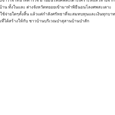
ราบข่าว เจ้าหน้าที่ตำรวจ มานอนโลงศพสะเดาะเคราะห์แล้วหายจา
บ้าน ทั้งในและ ต่างจังหวัดทยอยเข้ามาทำพิธีนอนโลงศพสะเดาะ
้จ่ายใดๆทั้งสิ้น แล้วแต่กำลังศรัทธาที่จะสมทบทุนและเงินทุกบาทท
่ได้สร้างให้กับ ชาวบ้านบริเวณป่าสุสานบ้านป่าสัก