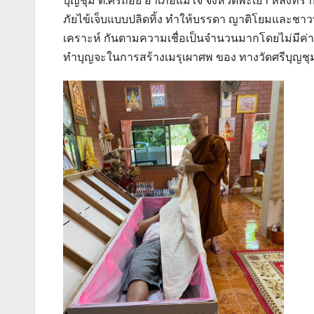
บุญชุม ต.ศรีถ้อย อำเภอแม่ใจ จังหวัดพะเยา หลังท
ภัยไข้เจ็บแบบปลิดทิ้ง ทำให้บรรดา ญาติโยมและชาว
เคราะห์ กันตามความเชื่อเป็นจำนวนมากโดยไม่มีค่าใช
ทำบุญจะในการสร้างเมรุเผาศพ ของ ทางวัดศรีบุญชุมที