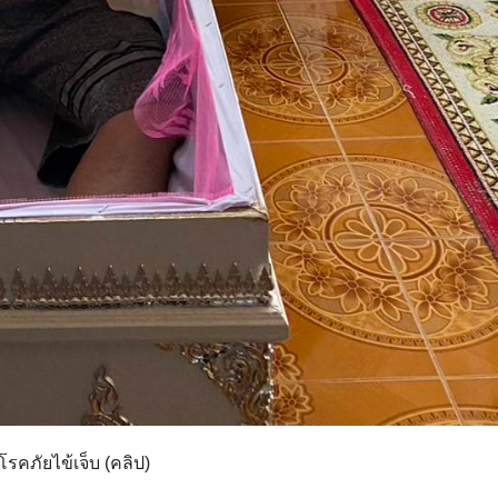
ภัยไข้เจ็บ (คลิป)