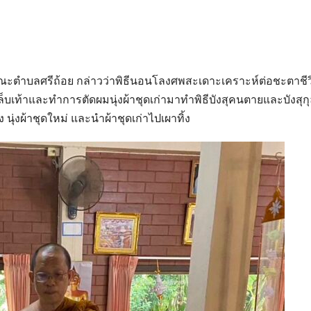
าคณะตำบลศรีถ้อย กล่าวว่าพิธีนอนโลงศพสะเดาะเคราะห์ต่อชะตาชีว
อเล็บเท้าและทำการตัดผมนุ่งผ้าชุดเก่ามาทำพิธีบังสุคนตายและบังสุกุ
นุ่งผ้าชุดใหม่ และนำผ้าชุดเก่าไปเผาทิ้ง