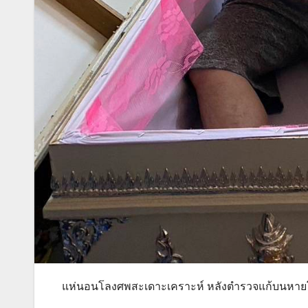
แห่นอนโลงศพสะเดาะเคราะห์ หลังตำรวจแก้บนหายโรค