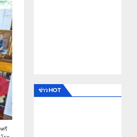
ข่าว HOT
ดศรี