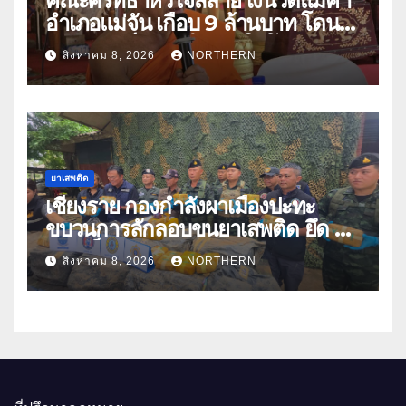
คณะศรัทธาหัวใจสลาย เงินวัดแม่คำ
อำเภอแม่จัน เกือบ 9 ล้านบาท โดน
แก๊งคอลเซ็นเตอร์หลอกให้โอนข้าม
สิงหาคม 8, 2026
NORTHERN
ปีกว่า 66 บัญชี
ยาเสพติด
เชียงราย กองกำลังผาเมืองปะทะ
ขบวนการลักลอบขนยาเสพติด ยึด 2
ล้านเม็ด
สิงหาคม 8, 2026
NORTHERN