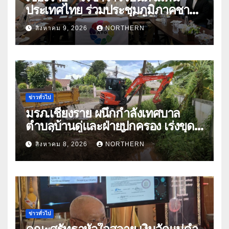
ประเทศไทย ร่วมประชุมภูมิภาคชา
อาเซียน ATO 2026 ที่อินโดนีเซีย
สิงหาคม 9, 2026
NORTHERN
หารืออนาคตอุตสาหกรรมชา
ท่ามกลางความท้าทายโลก
ข่าวทั่วไป
มรภ.เชียงราย ผนึกกำลังเทศบาล
ตำบลบ้านดู่และฝ่ายปกครอง เร่งขุด
ลอกสิ่งกีดขวางทางน้ำ ป้องกันและลด
สิงหาคม 8, 2026
NORTHERN
ปัญหาน้ำท่วม
ข่าวทั่วไป