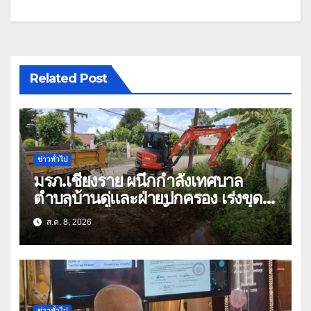
Related Post
ข่าวทั่วไป
มรภ.เชียงราย ผนึกกำลังเทศบาล
ตำบลบ้านดู่และฝ่ายปกครอง เร่งขุด
ลอกสิ่งกีดขวางทางน้ำ ป้องกันและลด
ส.ค. 8, 2026
ปัญหาน้ำท่วม
ข่าวทั่วไป