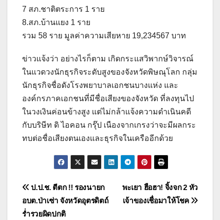
7 สภ.ชาติตระการ 1 ราย
8.สภ.บ้านแยง 1 ราย
รวม 58 ราย มูลค่าความเสียหาย 19,234567 บาท
ข่าวแจ้งว่า อย่างไรก็ตาม เกิดกระแสวิพากษ์วิจารณ์
ในแวดวงนักธุรกิจระดับสูงของจังหวัดพิษณุโลก กลุ่ม
นักธุรกิจชื่อดังโรงพยาบาลเอกชนบางแห่ง และ
องค์กรภาคเอกชนที่มีชื่อเสียงของจังหวัด ที่ลงทุนไป
ในวงเงินค่อนข้างสูง แต่ไม่กล้าแจ้งความดำเนินคดี
กับบริษีท ดิ ไอคอน กรุ๊ป เนืองจากเกรงว่าจะมีผลกระ
ทบต่อชื่อเสียงตนเองและธุรกิจในเครืออีกด้วย
แนะแนว
ป.ป.ช. ตีตก !! รองนายก
พะเยา ฮือฮา! จิ้งจก 2 หัว
อบต.ป่าเซ่า จังหวัดอุตรดิตถ์
เจ้าของเชื่อมาให้โชค
เรื่อง
ร่ำรวยผิดปกติ