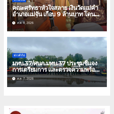
คณะศรัทธาหัวใจสลาย เงินวัดแม่คำ
อำเภอแม่จัน เกือบ 9 ล้านบาท โดน
แก๊งคอลเซ็นเตอร์หลอกให้โอนข้ามปีก
ส.ค. 8, 2026
ว่า 66 บัญชี
ข่าวทั่วไป
มทบ.37/ศบภ.มทบ.37 ประชุมชี้แจง
การเตรียมการ และตรวจความพร้อม
ด้านการบรรเทาสาธารณภัย
ส.ค. 7, 2026