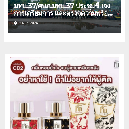
มทบ.37/ศบภ.มทบ.37 ประชุมชี้แจง
การเตรียมการ และตรวจความพร้อม
ด้านการบรรเทาสาธารณภัย
ส.ค. 7, 2026