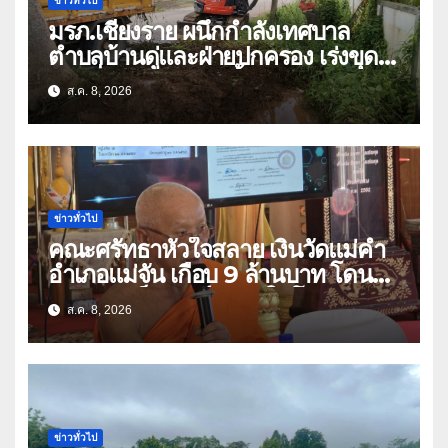
ข่าวทั่วไป
มรภ.เชียงราย ผนึกกำลังเทศบาล
ตำบลบ้านดู่และฝ่ายปกครอง เร่งขุด
ลอกสิ่งกีดขวางทางน้ำ ป้องกันและลด
ส.ค. 8, 2026
ปัญหาน้ำท่วม
ข่าวทั่วไป
คณะศรัทธาหัวใจสลาย เงินวัดแม่คำ
อำเภอแม่จัน เกือบ 9 ล้านบาท โดน
แก๊งคอลเซ็นเตอร์หลอกให้โอนข้ามปีก
ส.ค. 8, 2026
ว่า 66 บัญชี
ข่าวทั่วไป