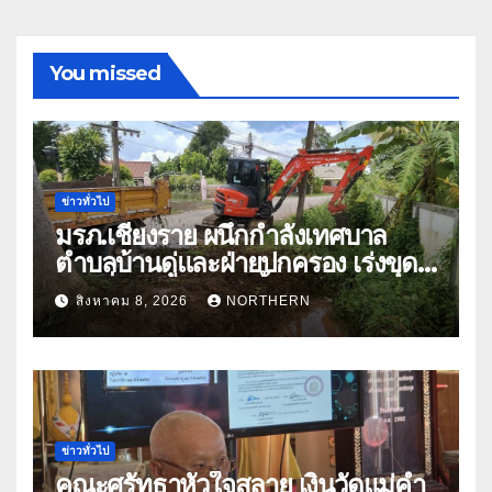
You missed
ข่าวทั่วไป
มรภ.เชียงราย ผนึกกำลังเทศบาล
ตำบลบ้านดู่และฝ่ายปกครอง เร่งขุด
ลอกสิ่งกีดขวางทางน้ำ ป้องกันและลด
สิงหาคม 8, 2026
NORTHERN
ปัญหาน้ำท่วม
ข่าวทั่วไป
คณะศรัทธาหัวใจสลาย เงินวัดแม่คำ