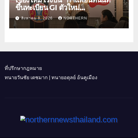
ขึ้นทะเบียน GI ตัวใหม่
“CHIANGMAI GI NEXT 2026”
สิงหาคม 8, 2026
NORTHERN
ติดอาวุธผู้ประกอบการ 100 ราย ดัน
สินค้าอัตลักษณ์สู่ตลาดพรีเมียม
ที่ปรึกษากฎหมาย
ทนายวันชัย เดชมาก | ทนายอดุลย์ อ้นคูเมือง