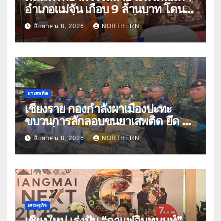
อำเภอแม่จัน เกือบ 9 ล้านบาท โดน
แก๊งคอลเซ็นเตอร์หลอกให้โอนข้าม
สิงหาคม 8, 2026
NORTHERN
ปีกว่า 66 บัญชี
ยาเสพติด
เชียงราย กองกำลังผาเมืองปะทะ
ขบวนการลักลอบขนยาเสพติด ยึด 2
ล้านเม็ด
สิงหาคม 8, 2026
NORTHERN
เศรษฐกิจ
เชียงใหม่ เร่งปั้น “กาแฟอินทนนท์”