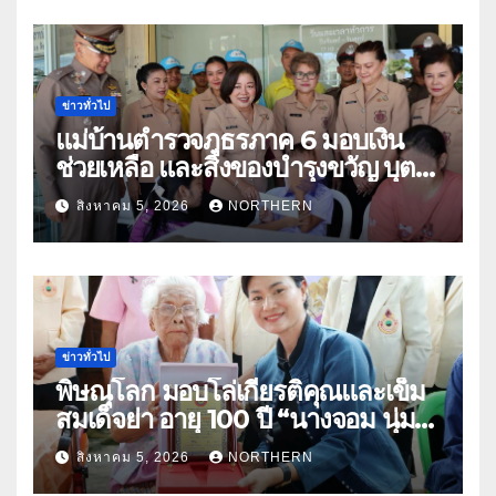
ข่าวทั่วไป
แม่บ้านตำรวจภูธรภาค 6 มอบเงิน
ช่วยเหลือ และสิ่งของบำรุงขวัญ บุตร-
ธิดา ข้าราชการตำรวจจังหวัด
สิงหาคม 5, 2026
NORTHERN
อุทัยธานี
ข่าวทั่วไป
พิษณุโลก มอบโล่เกียรติคุณและเข็ม
สมเด็จย่า อายุ 100 ปี “นางจอม นุ่ม
เนตร” ตำบลบ้านกร่าง อำเภอเมือง
สิงหาคม 5, 2026
NORTHERN