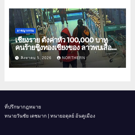
อาชญากรรม
เชียงราย ตั้งค่าหัว 100,000 บาท
คนร้ายชิงทองเชียงของ ลาวพบเสื้อผ้า
คนร้ายตั้งจุดตรวจตามเส้นทาง
สิงหาคม 5, 2026
NORTHERN
ที่ปรึกษากฎหมาย
ทนายวันชัย เดชมาก | ทนายอดุลย์ อ้นคูเมือง