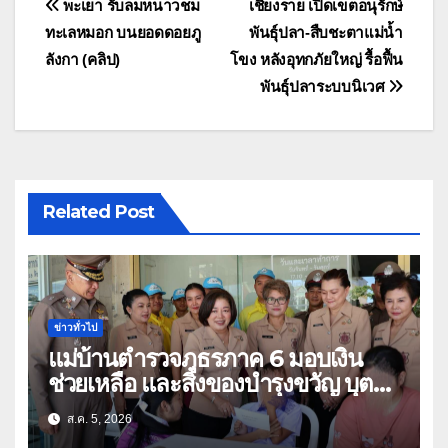
แนะแนว
พะเยา รับลมหนาวชม
เชียงราย เปิดเขตอนุรักษ์
ทะเลหมอก บนยอดดอยภู
พันธุ์ปลา-สืบชะตาแม่น้ำ
เรื่อง
ลังกา (คลิป)
โขง หลังอุทกภัยใหญ่ รื้อฟื้น
พันธุ์ปลาระบบนิเวศ
Related Post
ข่าวทั่วไป
แม่บ้านตำรวจภูธรภาค 6 มอบเงิน
ช่วยเหลือ และสิ่งของบำรุงขวัญ บุตร-
ธิดา ข้าราชการตำรวจจังหวัด
ส.ค. 5, 2026
อุทัยธานี