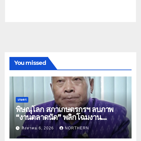
You missed
เกษตร
พิษณุโลก สภาเกษตรกรฯ ลบภาพ
“งานตลาดนัด” พลิกโฉมงาน
“เกษตรรุ่งเรืองเมืองสองแคว 69” มุ่ง
สิงหาคม 6, 2026
NORTHERN
ประโยชน์เกษตรกร ดึงนวัตกรรม-จับ
คู่ธุรกิจดันสินค้าเกษตรสู่สากล (คลิป)