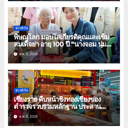
ข่าวทั่วไป
พิษณุโลก มอบโล่เกียรติคุณและเข็ม
สมเด็จย่า อายุ 100 ปี “นางจอม นุ่ม
เนตร” ตำบลบ้านกร่าง อำเภอเมือง
ส.ค. 5, 2026
ข่าวทั่วไป
เชียงราย คืบหน้าชิงทองเชียงของ
ตำรวจรวบรวมหลักฐาน ประสาน
สปป.ลาว ติดตามจับกุม
ส.ค. 5, 2026