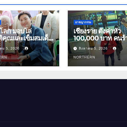
อาชญากรรม
ุโลก มอบโล่
เชียงราย ตั้งค่าหัว
ติคุณและเข็มสมเด็จ
100,000 บาท คนร้า
00 ปี “นางจอม
ทองเชียงของ ลาวพ
าคม 5, 2026
สิงหาคม 5, 2026
นตร” ตำบลบ้านกร่าง
เสื้อผ้าคนร้ายตั้งจุ
อเมือง
ERN
ตามเส้นทาง
NORTHERN