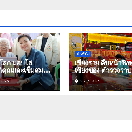
ข่าวทั่วไป
ุโลก มอบโล่
เชียงราย คืบหน้าชิงทอง
ติคุณและเข็มสมเด็จ
เชียงของ ตำรวจรว
00 ปี “นางจอม
หลักฐาน ประสาน
, 2026
ส.ค. 5, 2026
นตร” ตำบลบ้าน
สปป.ลาว ติดตามจับ
 อำเภอเมือง