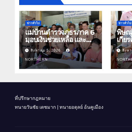
ข่าวทั่วไป
ข่าวทั่วไป
แม่บ้านตำรวจภูธรภาค 6
พิษณ
มอบเงินช่วยเหลือ และ
เกียร
สิ่งของบำรุงขวัญ บุตร-
ย่า อายุ 1
สิงหาคม 5, 2026
สิงห
ธิดา ข้าราชการตำรวจ
นุ่มเ
จังหวัดอุทัยธานี
NORTHERN
อำเภ
NORTH
ที่ปรึกษากฎหมาย
ทนายวันชัย เดชมาก | ทนายอดุลย์ อ้นคูเมือง