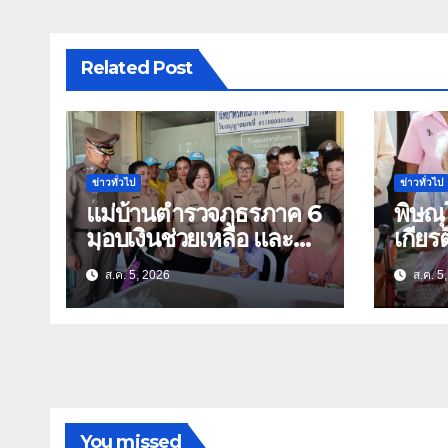
Related Post
ข่าวทั่วไป
ข่าวทั่วไป
แม่บ้านตำรวจภูธรภาค 6
พิษณ
มอบเงินช่วยเหลือ และ
เกียร
สิ่งของบำรุงขวัญ บุตร-
ย่า อายุ 1
ส.ค. 5, 2026
ส.ค. 5
ธิดา ข้าราชการตำรวจ
นุ่มเ
จังหวัดอุทัยธานี
กร่าง
You missed