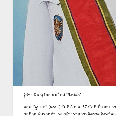
ผู้ว่าฯ พิษณุโลก คนใหม่ “สิงห์ดำ”
คณะรัฐมนตรี (ครม.) วันที่ 8 ต.ค. 67 มีมติเห็นชอบก
ภักดีกุล พ้นจากตำแหน่งผู้ว่าราชการจังหวัด จังหวัด