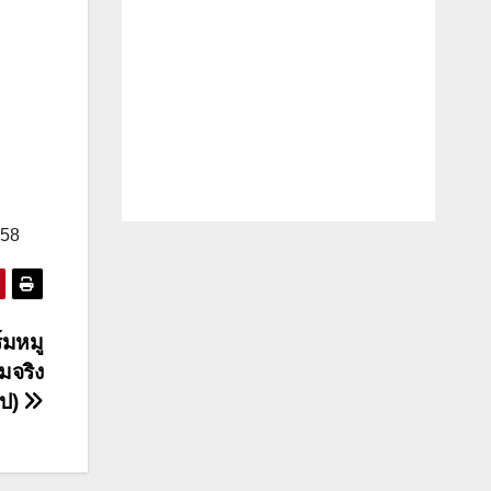
558
์มหมู
มจริง
ิป)