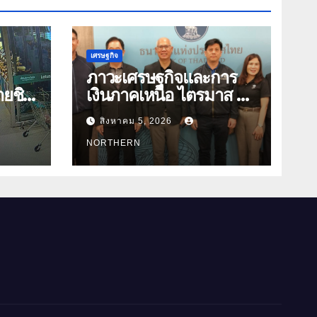
เศรษฐกิจ
ภาวะเศรษฐกิจและการ
ยชิง
เงินภาคเหนือ ไตรมาส 2
บ
ปี 2569 ปรับลดลงจาก
สิงหาคม 5, 2026
ดตรวจ
ราคาพลังงาน ค่าครองชีพ
NORTHERN