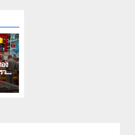
บรวม
กุม