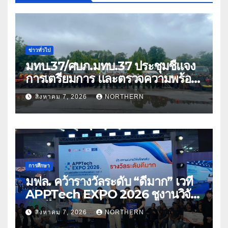
ข่าวทั่วไป
มทบ.37/ศบภ.มทบ.37 ประชุมชี้แจง
การเตรียมการ และตรวจความพร้อม
ด้านการบรรเทาสาธารณภัย
สิงหาคม 7, 2026
NORTHERN
การศึกษา
มฟล. คว้ารางวัลระดับ “ดีมาก” เวที
APPTech EXPO 2026 ชูงานวิจัย
สมุนไพร ขับเคลื่อนนวัตกรรมสู่เชิง
สิงหาคม 7, 2026
NORTHERN
พาณิชย์