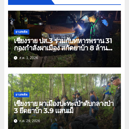
ยาเสพติด
เชียงราย ปส.3 ร่วมกับทหารพราน 31
กองกำลังผาเมือง สกัดยาบ้า 8 ล้าน
เม็ด เครือข่าย โล่ง แซ่ลี
ส.ค. 1, 2026
ยาเสพติด
เชียงราย ผาเมืองปะทะเป่าดับกลางป่า
3 ยึดยาบ้า 3.9 แสนเม็
ก.ค. 29, 2026