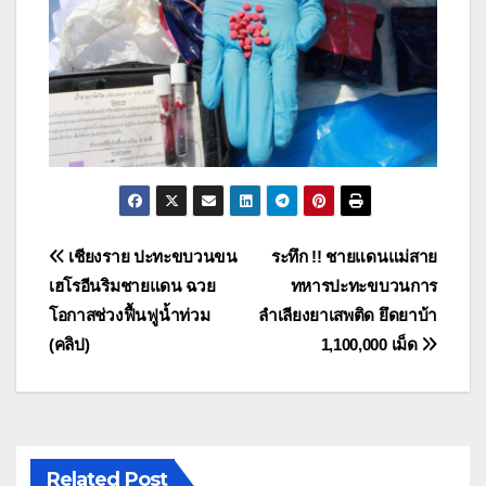
แนะแนว
เชียงราย ปะทะขบวนขน
ระทึก !! ชายแดนแม่สาย
เฮโรอีนริมชายแดน ฉวย
ทหารปะทะขบวนการ
เรื่อง
โอกาสช่วงฟื้นฟูน้ำท่วม
ลำเลียงยาเสพติด ยึดยาบ้า
(คลิป)
1,100,000 เม็ด
Related Post