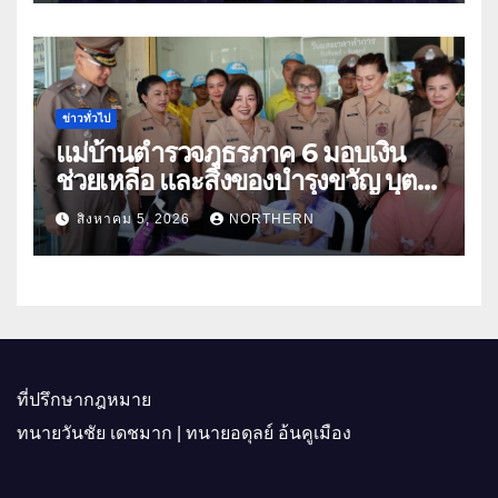
คู่ธุรกิจดันสินค้าเกษตรสู่สากล (คลิป)
ข่าวทั่วไป
แม่บ้านตำรวจภูธรภาค 6 มอบเงิน
ช่วยเหลือ และสิ่งของบำรุงขวัญ บุตร-
ธิดา ข้าราชการตำรวจจังหวัด
สิงหาคม 5, 2026
NORTHERN
อุทัยธานี
ที่ปรึกษากฎหมาย
ทนายวันชัย เดชมาก | ทนายอดุลย์ อ้นคูเมือง