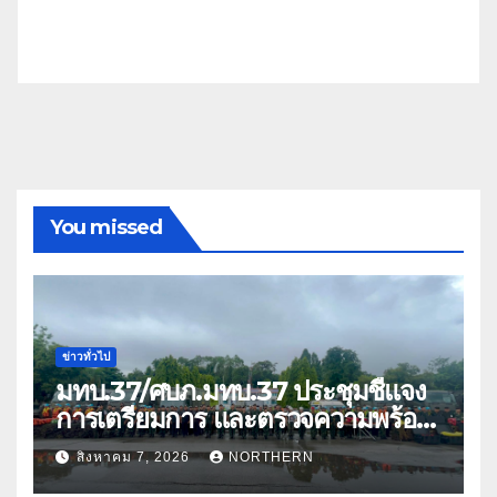
You missed
ข่าวทั่วไป
มทบ.37/ศบภ.มทบ.37 ประชุมชี้แจง
การเตรียมการ และตรวจความพร้อม
ด้านการบรรเทาสาธารณภัย
สิงหาคม 7, 2026
NORTHERN