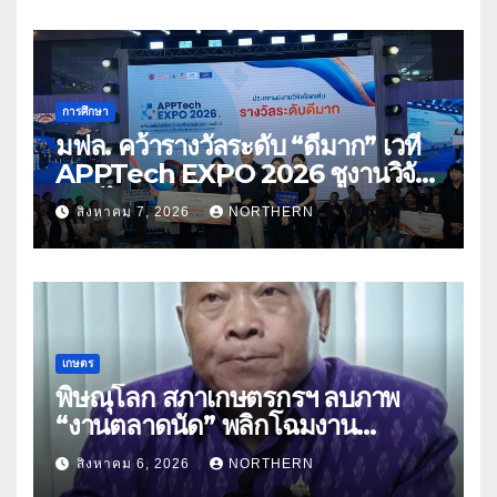
การศึกษา
มฟล. คว้ารางวัลระดับ “ดีมาก” เวที
APPTech EXPO 2026 ชูงานวิจัย
สมุนไพร ขับเคลื่อนนวัตกรรมสู่เชิง
สิงหาคม 7, 2026
NORTHERN
พาณิชย์
เกษตร
พิษณุโลก สภาเกษตรกรฯ ลบภาพ
“งานตลาดนัด” พลิกโฉมงาน
“เกษตรรุ่งเรืองเมืองสองแคว 69” มุ่ง
สิงหาคม 6, 2026
NORTHERN
ประโยชน์เกษตรกร ดึงนวัตกรรม-จับ