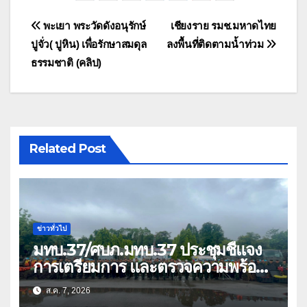
แนะแนว
พะเยา พระวัดดังอนุรักษ์
เชียงราย รมช.มหาดไทย
ปูจั่ว( ปูหิน) เพื่อรักษาสมดุล
ลงพื้นที่ติดตามน้ำท่วม
เรื่อง
ธรรมชาติ (คลิป)
Related Post
ข่าวทั่วไป
มทบ.37/ศบภ.มทบ.37 ประชุมชี้แจง
การเตรียมการ และตรวจความพร้อม
ด้านการบรรเทาสาธารณภัย
ส.ค. 7, 2026