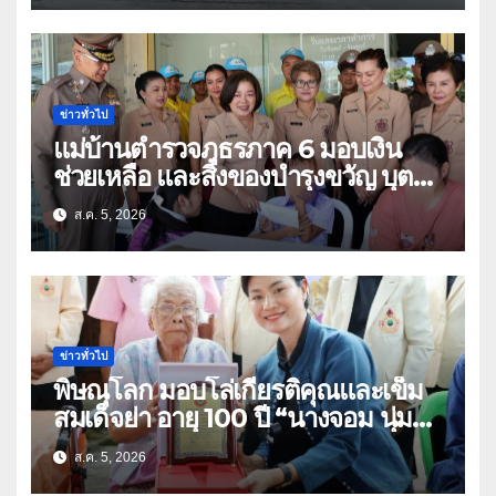
ข่าวทั่วไป
แม่บ้านตำรวจภูธรภาค 6 มอบเงิน
ช่วยเหลือ และสิ่งของบำรุงขวัญ บุตร-
ธิดา ข้าราชการตำรวจจังหวัด
ส.ค. 5, 2026
อุทัยธานี
ข่าวทั่วไป
พิษณุโลก มอบโล่เกียรติคุณและเข็ม
สมเด็จย่า อายุ 100 ปี “นางจอม นุ่ม
เนตร” ตำบลบ้านกร่าง อำเภอเมือง
ส.ค. 5, 2026