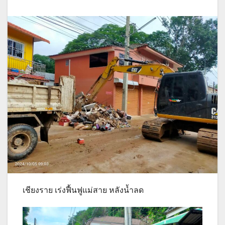
เชียงราย เร่งฟื้นฟูแม่สาย หลังน้ำลด