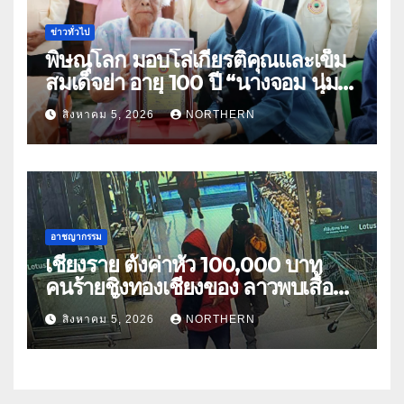
ข่าวทั่วไป
พิษณุโลก มอบโล่เกียรติคุณและเข็ม
สมเด็จย่า อายุ 100 ปี “นางจอม นุ่ม
เนตร” ตำบลบ้านกร่าง อำเภอเมือง
สิงหาคม 5, 2026
NORTHERN
อาชญากรรม
เชียงราย ตั้งค่าหัว 100,000 บาท
คนร้ายชิงทองเชียงของ ลาวพบเสื้อผ้า
คนร้ายตั้งจุดตรวจตามเส้นทาง
สิงหาคม 5, 2026
NORTHERN