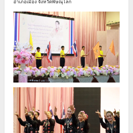
อำเภอเมือง จังหวัดพิษณุโลก