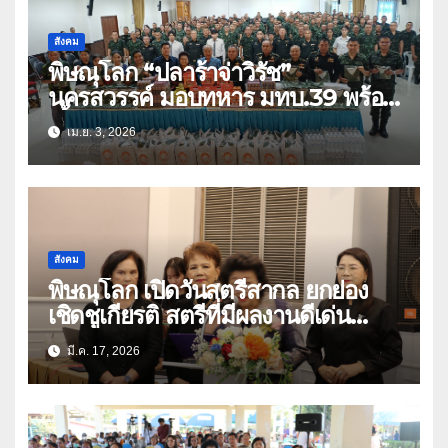
สังคม
พิษณุโลก “ปลาร้าจ่าวิรัช”
นครสวรรค์ มอบทหาร มทบ.39 พร้อม
เสื้อยืด 1,500 ตัว
เม.ย. 3, 2026
สังคม
พิษณุโลก เปิดวันสตรีสากล ยกย่อง
เชิดชูเกียรติ สตรีที่มีผลงานดีเด่น
ยกะะดับความเท่าเทียม
มี.ค. 17, 2026