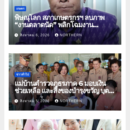
เกษตร
พิษณุโลก สภาเกษตรกรฯ ลบภาพ
“งานตลาดนัด” พลิกโฉมงาน
“เกษตรรุ่งเรืองเมืองสองแคว 69” มุ่ง
สิงหาคม 6, 2026
NORTHERN
ประโยชน์เกษตรกร ดึงนวัตกรรม-จับ
คู่ธุรกิจดันสินค้าเกษตรสู่สากล (คลิป)
ข่าวทั่วไป
แม่บ้านตำรวจภูธรภาค 6 มอบเงิน
ช่วยเหลือ และสิ่งของบำรุงขวัญ บุตร-
ธิดา ข้าราชการตำรวจจังหวัด
สิงหาคม 5, 2026
NORTHERN
อุทัยธานี