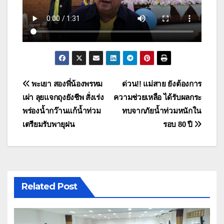
แนะแนว
พะเยา สองพี่น้องพรหม
ด่วน!! แม่สาย ยังต้องการ
เผ่า ลุยแจกถุงยังชีพ สั่งเร่ง
ความช่วยเหลือ ได้รับผลกระ
เรื่อง
พร่องน้ำกว๊านแก้น้ำท่วม
ทบจากภัยน้ำท่วมหนักใน
เตรียมรับพายุฝน
รอบ 80 ปี
Related Post