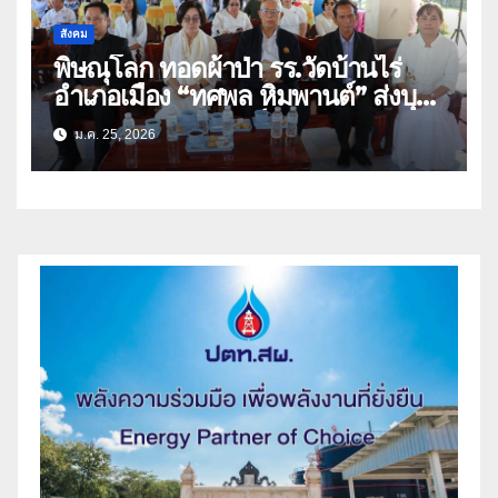
สังคม
พิษณุโลก ทอดผ้าป่า รร.วัดบ้านไร่
อำเภอเมือง “ทศพล หิมพานต์” ส่งบุตร
สาว”ผักบุ้ง หิมพานต์” ร้องเพลงแหล่
ม.ค. 25, 2026
ให้ผู้ร่วมบุญรับฟัง(คลิป)