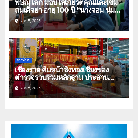
พิษณุโลก มอบโล่เกียรติคุณและเข็ม
สมเด็จย่า อายุ 100 ปี “นางจอม นุ่ม
เนตร” ตำบลบ้านกร่าง อำเภอเมือง
ส.ค. 5, 2026
ข่าวทั่วไป
เชียงราย คืบหน้าชิงทองเชียงของ
ตำรวจรวบรวมหลักฐาน ประสาน
สปป.ลาว ติดตามจับกุม
ส.ค. 5, 2026