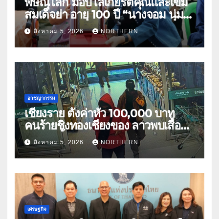
พิษณุโลก มอบโล่เกียรติคุณและเข็ม
สมเด็จย่า อายุ 100 ปี “นางจอม นุ่ม
เนตร” ตำบลบ้านกร่าง อำเภอเมือง
สิงหาคม 5, 2026
NORTHERN
อาชญากรรม
เชียงราย ตั้งค่าหัว 100,000 บาท
คนร้ายชิงทองเชียงของ ลาวพบเสื้อผ้า
คนร้ายตั้งจุดตรวจตามเส้นทาง
สิงหาคม 5, 2026
NORTHERN
เศรษฐกิจ