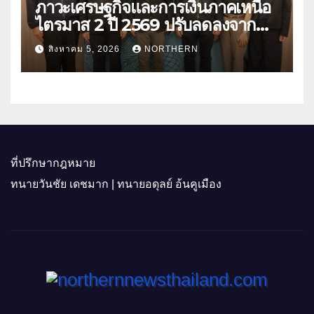
ภาวะเศรษฐกิจและการเงินภาคเหนือ
ไตรมาส 2 ปี 2569 ปรับลดลงจาก
ราคาพลังงาน ค่าครองชีพ
สิงหาคม 5, 2026
NORTHERN
ที่ปรึกษากฎหมาย
ทนายวันชัย เดชมาก | ทนายอดุลย์ อ้นคูเมือง