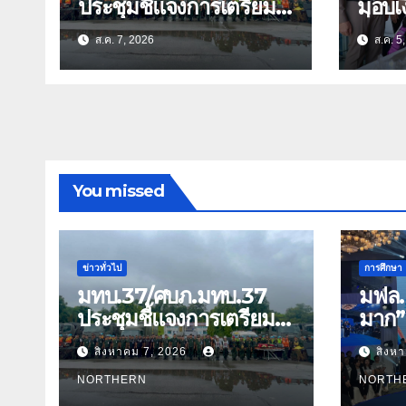
ประชุมชี้แจงการเตรียม
มอบเง
การ และตรวจความ
สิ่งข
ส.ค. 7, 2026
ส.ค. 5
พร้อมด้านการบรรเทา
ธิดา ข้าราชการตำรวจ
สาธารณภัย
จังหว
You missed
ข่าวทั่วไป
การศึกษา
มทบ.37/ศบภ.มทบ.37
มฟล. 
ประชุมชี้แจงการเตรียม
มาก”
การ และตรวจความ
EXPO
สิงหาคม 7, 2026
สิงห
พร้อมด้านการบรรเทา
สมุนไ
สาธารณภัย
NORTHERN
นวัตก
NORTH