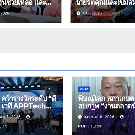
ินช่วยเหลือ และ
เกียรติคุณและเข็มสม
องบำรุงขวัญ บุตร-
ย่า อายุ 100 ปี “นางจอม
, 2026
ส.ค. 5, 2026
นุ่มเนตร” ตำบลบ้าน
ัดอุทัยธานี
กร่าง อำเภอเมือง
เกษตร
คว้ารางวัลระดับ “ดี
พิษณุโลก สภาเกษต
 เวที APPTech
ลบภาพ “งานตลาดน
 2026 ชูงานวิจัย
พลิกโฉมงาน “เกษต
าคม 7, 2026
สิงหาคม 6, 2026
พร ขับเคลื่อน
รุ่งเรืองเมืองสองแค
รรมสู่เชิงพาณิชย์
ERN
มุ่งประโยชน์เกษตรก
NORTHERN