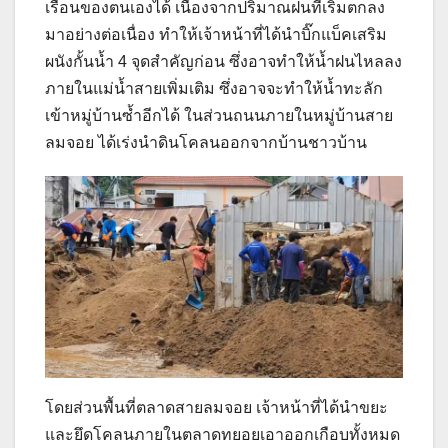
เรือนของตนเองได้ เนื่องจากปริมาณฝนที่เริ่มตกลง
มาอย่างต่อเนื่อง ทำให้เจ้าหน้าที่ได้นำบิ๊กแบ็คเสริม
ผนังกั้นน้ำ 4 จุดสำคัญก่อน ซึ่งอาจทำให้น้ำฝนไหลลง
ภายในแม่น้ำสายเพิ่มเติม ซึ่งอาจจะทำให้น้ำทะลัก
เข้าหมู่บ้านซ้ำอีกได้ ในส่วนถนนภายในหมู่บ้านสาย
ลมจอย ได้เร่งนำดินโคลนออกจากบ้านชาวบ้าน
โดยส่วนพื้นที่ตลาดสายลมจอย เจ้าหน้าที่ได้นำขยะ
และยึดโคลนภายในตลาดทยอยเอาออกเกือบทั้งหมด