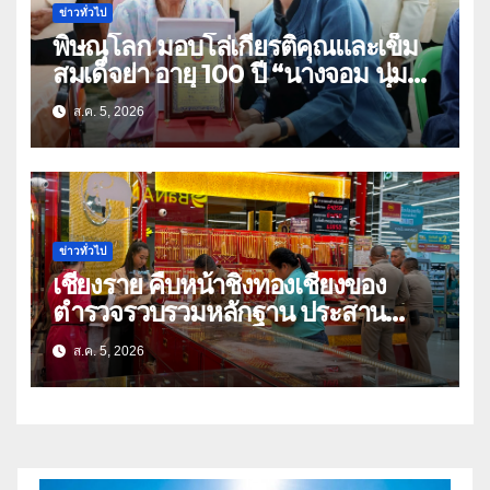
ข่าวทั่วไป
พิษณุโลก มอบโล่เกียรติคุณและเข็ม
สมเด็จย่า อายุ 100 ปี “นางจอม นุ่ม
เนตร” ตำบลบ้านกร่าง อำเภอเมือง
ส.ค. 5, 2026
ข่าวทั่วไป
เชียงราย คืบหน้าชิงทองเชียงของ
ตำรวจรวบรวมหลักฐาน ประสาน
สปป.ลาว ติดตามจับกุม
ส.ค. 5, 2026