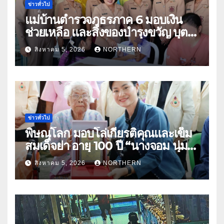
ข่าวทั่วไป
แม่บ้านตำรวจภูธรภาค 6 มอบเงิน
ช่วยเหลือ และสิ่งของบำรุงขวัญ บุตร-
ธิดา ข้าราชการตำรวจจังหวัด
สิงหาคม 5, 2026
NORTHERN
อุทัยธานี
ข่าวทั่วไป
พิษณุโลก มอบโล่เกียรติคุณและเข็ม
สมเด็จย่า อายุ 100 ปี “นางจอม นุ่ม
เนตร” ตำบลบ้านกร่าง อำเภอเมือง
สิงหาคม 5, 2026
NORTHERN