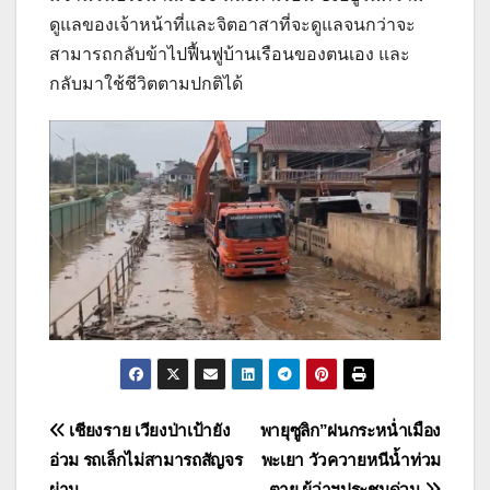
ดูแลของเจ้าหน้าที่และจิตอาสาที่จะดูแลจนกว่าจะ
สามารถกลับข้าไปฟื้นฟูบ้านเรือนของตนเอง และ
กลับมาใช้ชีวิตตามปกติได้
แนะแนว
เชียงราย เวียงป่าเป้ายัง
พายุซูลิก”ฝนกระหน่ำเมือง
อ่วม รถเล็กไม่สามารถสัญจร
พะเยา วัวควายหนีน้ำท่วม
เรื่อง
ผ่าน
ตาย ผู้ว่าฯประชุมด่วน