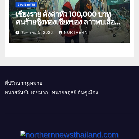
อาชญากรรม
เชียงราย ตั้งค่าหัว 100,000 บาท
คนร้ายชิงทองเชียงของ ลาวพบเสื้อผ้า
คนร้ายตั้งจุดตรวจตามเส้นทาง
สิงหาคม 5, 2026
NORTHERN
ที่ปรึกษากฎหมาย
ทนายวันชัย เดชมาก | ทนายอดุลย์ อ้นคูเมือง