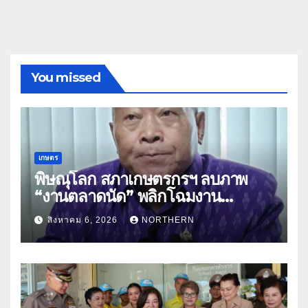
You missed
เกษตร
พิษณุโลก สภาเกษตรกรฯ ลบภาพ
“งานตลาดนัด” พลิกโฉมงาน
“เกษตรรุ่งเรืองเมืองสองแคว 69” มุ่ง
สิงหาคม 6, 2026
NORTHERN
ประโยชน์เกษตรกร ดึงนวัตกรรม-จับ
คู่ธุรกิจดันสินค้าเกษตรสู่สากล (คลิป)