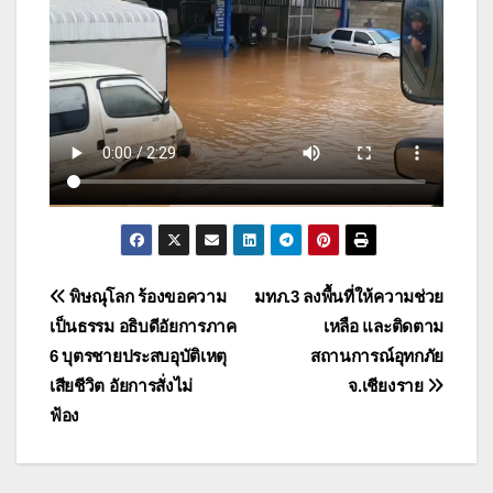
แนะแนว
พิษณุโลก ร้องขอความ
มทภ.3 ลงพื้นที่ให้ความช่วย
เป็นธรรม อธิบดีอัยการภาค
เหลือ และติดตาม
เรื่อง
6 บุตรชายประสบอุบัติเหตุ
สถานการณ์อุทกภัย
เสียชีวิต อัยการสั่งไม่
จ.เชียงราย
ฟ้อง