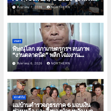
สมุนไพร ขับเคลื่อนนวัตกรรมสู่เชิง
สิงหาคม 7, 2026
NORTHERN
พาณิชย์
เกษตร
พิษณุโลก สภาเกษตรกรฯ ลบภาพ
“งานตลาดนัด” พลิกโฉมงาน
“เกษตรรุ่งเรืองเมืองสองแคว 69” มุ่ง
สิงหาคม 6, 2026
NORTHERN
ประโยชน์เกษตรกร ดึงนวัตกรรม-จับ
คู่ธุรกิจดันสินค้าเกษตรสู่สากล (คลิป)
ข่าวทั่วไป
แม่บ้านตำรวจภูธรภาค 6 มอบเงิน