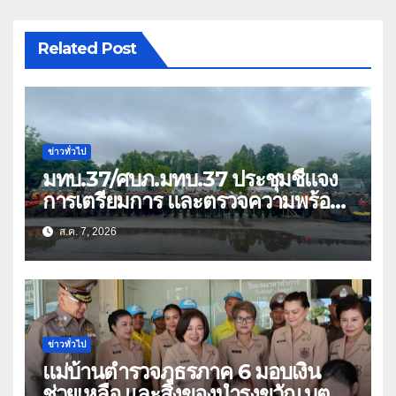
Related Post
ข่าวทั่วไป
มทบ.37/ศบภ.มทบ.37 ประชุมชี้แจง
การเตรียมการ และตรวจความพร้อม
ด้านการบรรเทาสาธารณภัย
ส.ค. 7, 2026
ข่าวทั่วไป
แม่บ้านตำรวจภูธรภาค 6 มอบเงิน
ช่วยเหลือ และสิ่งของบำรุงขวัญ บุตร-