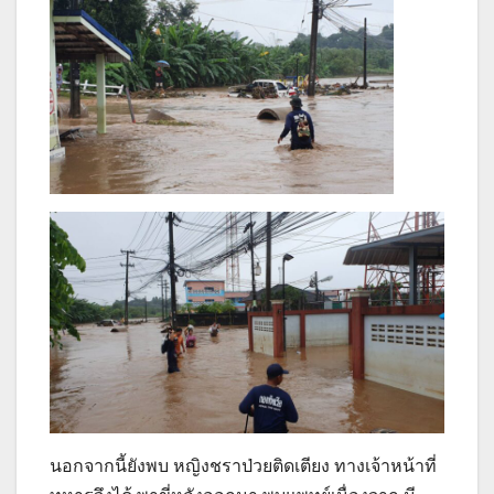
นอกจากนี้ยังพบ หญิงชราป่วยติดเตียง ทางเจ้าหน้าที่