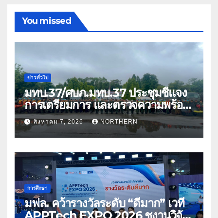
You missed
ข่าวทั่วไป
มทบ.37/ศบภ.มทบ.37 ประชุมชี้แจง
การเตรียมการ และตรวจความพร้อม
ด้านการบรรเทาสาธารณภัย
สิงหาคม 7, 2026
NORTHERN
การศึกษา
มฟล. คว้ารางวัลระดับ “ดีมาก” เวที
APPTech EXPO 2026 ชูงานวิจัย