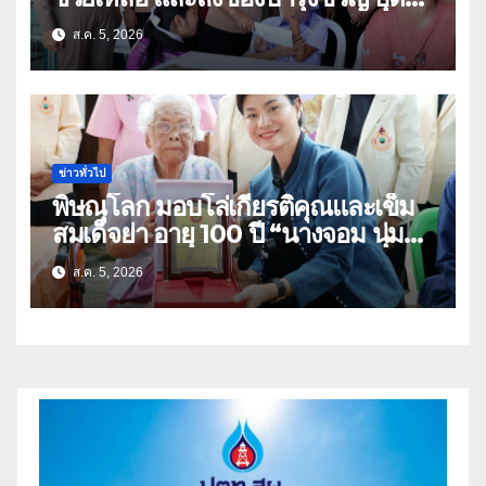
ธิดา ข้าราชการตำรวจจังหวัด
ส.ค. 5, 2026
อุทัยธานี
ข่าวทั่วไป
พิษณุโลก มอบโล่เกียรติคุณและเข็ม
สมเด็จย่า อายุ 100 ปี “นางจอม นุ่ม
เนตร” ตำบลบ้านกร่าง อำเภอเมือง
ส.ค. 5, 2026