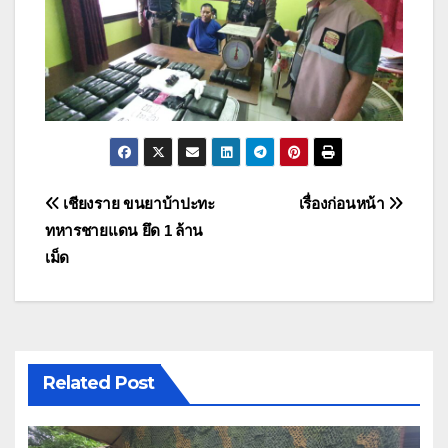
แนะแนว
เชียงราย ขนยาบ้าปะทะ
เรื่องก่อนหน้า
ทหารชายแดน ยึด 1 ล้าน
เรื่อง
เม็ด
Related Post