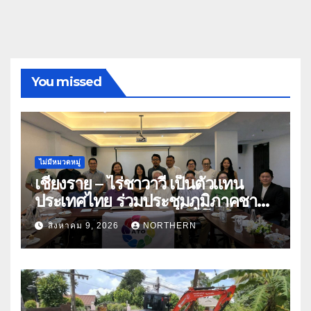
You missed
ไม่มีหมวดหมู่
เชียงราย – ไร่ชาวาวี เป็นตัวแทน
ประเทศไทย ร่วมประชุมภูมิภาคชา
อาเซียน ATO 2026 ที่อินโดนีเซีย
สิงหาคม 9, 2026
NORTHERN
หารืออนาคตอุตสาหกรรมชา
ท่ามกลางความท้าทายโลก