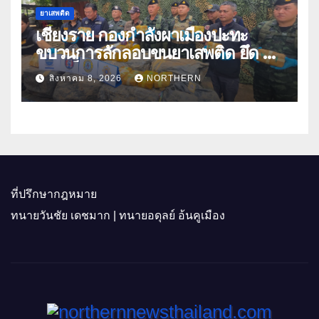
ยาเสพติด
เชียงราย กองกำลังผาเมืองปะทะ
ขบวนการลักลอบขนยาเสพติด ยึด 2
ล้านเม็ด
สิงหาคม 8, 2026
NORTHERN
ที่ปรึกษากฎหมาย
ทนายวันชัย เดชมาก | ทนายอดุลย์ อ้นคูเมือง