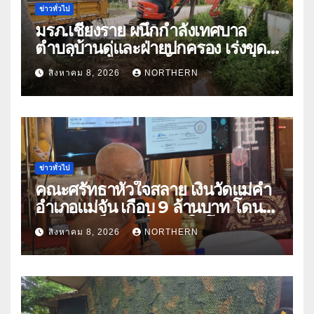
ข่าวทั่วไป
มรภ.เชียงราย ผนึกกำลังเทศบาล
ตำบลบ้านดู่และฝ่ายปกครอง เร่งขุด
ลอกสิ่งกีดขวางทางน้ำ ป้องกันและลด
สิงหาคม 8, 2026
NORTHERN
ปัญหาน้ำท่วม
ข่าวทั่วไป
คณะศรัทธาหัวใจสลาย เงินวัดแม่คำ
อำเภอแม่จัน เกือบ 9 ล้านบาท โดน
แก๊งคอลเซ็นเตอร์หลอกให้โอนข้าม
สิงหาคม 8, 2026
NORTHERN
ปีกว่า 66 บัญชี