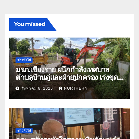
You missed
ข่าวทั่วไป
มรภ.เชียงราย ผนึกกำลังเทศบาล
ตำบลบ้านดู่และฝ่ายปกครอง เร่งขุด
ลอกสิ่งกีดขวางทางน้ำ ป้องกันและลด
สิงหาคม 8, 2026
NORTHERN
ปัญหาน้ำท่วม
ข่าวทั่วไป