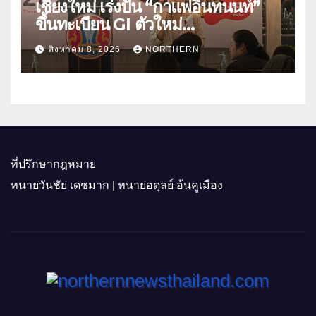
เชียงใหม่ เร่งปั้น “กาแฟอินทนนท์”
ขึ้นทะเบียน GI ตัวใหม่
“CHIANGMAI GI NEXT 2026”
สิงหาคม 8, 2026
NORTHERN
ติดอาวุธผู้ประกอบการ 100 ราย ดัน
สินค้าอัตลักษณ์สู่ตลาดพรีเมียม
ที่ปรึกษากฎหมาย
ทนายวันชัย เดชมาก | ทนายอดุลย์ อ้นคูเมือง