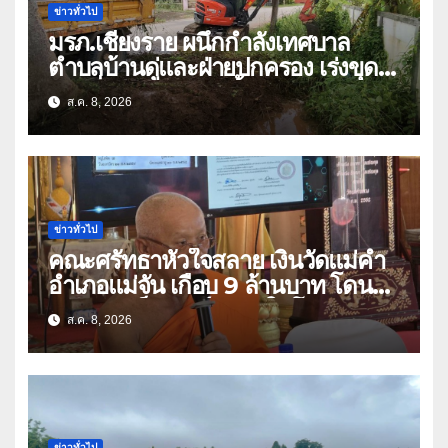
ข่าวทั่วไป
มรภ.เชียงราย ผนึกกำลังเทศบาล
ตำบลบ้านดู่และฝ่ายปกครอง เร่งขุด
ลอกสิ่งกีดขวางทางน้ำ ป้องกันและลด
ส.ค. 8, 2026
ปัญหาน้ำท่วม
ข่าวทั่วไป
คณะศรัทธาหัวใจสลาย เงินวัดแม่คำ
อำเภอแม่จัน เกือบ 9 ล้านบาท โดน
แก๊งคอลเซ็นเตอร์หลอกให้โอนข้ามปีก
ส.ค. 8, 2026
ว่า 66 บัญชี
ข่าวทั่วไป