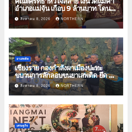
คณะศรัทธาหัวใจสลาย เงินวัดแม่คำ
อำเภอแม่จัน เกือบ 9 ล้านบาท โดน
แก๊งคอลเซ็นเตอร์หลอกให้โอนข้าม
สิงหาคม 8, 2026
NORTHERN
ปีกว่า 66 บัญชี
ยาเสพติด
เชียงราย กองกำลังผาเมืองปะทะ
ขบวนการลักลอบขนยาเสพติด ยึด 2
ล้านเม็ด
สิงหาคม 8, 2026
NORTHERN
เศรษฐกิจ