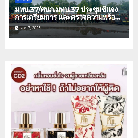
มทบ.37/ศบภ.มทบ.37 ประชุมชี้แจง
การเตรียมการ และตรวจความพร้อม
ด้านการบรรเทาสาธารณภัย
ส.ค. 7, 2026