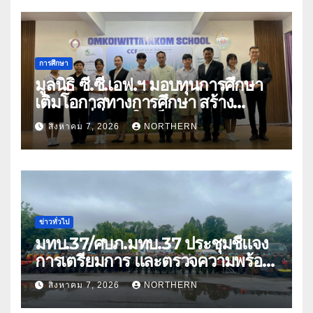
การศึกษา
มูลนิธิ ซี.ซี.เอฟ.ฯ มอบทุนการศึกษา
เติมโอกาสทางการศึกษา สร้าง
อนาคตที่มั่นคงให้เด็กและเยาวชน
สิงหาคม 7, 2026
NORTHERN
ด้อยโอกาส
ข่าวทั่วไป
มทบ.37/ศบภ.มทบ.37 ประชุมชี้แจง
การเตรียมการ และตรวจความพร้อม
ด้านการบรรเทาสาธารณภัย
สิงหาคม 7, 2026
NORTHERN