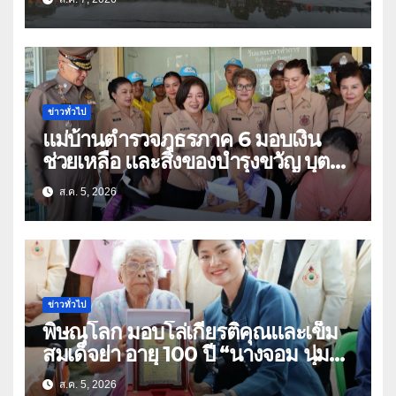
ข่าวทั่วไป
แม่บ้านตำรวจภูธรภาค 6 มอบเงิน
ช่วยเหลือ และสิ่งของบำรุงขวัญ บุตร-
ธิดา ข้าราชการตำรวจจังหวัด
ส.ค. 5, 2026
อุทัยธานี
ข่าวทั่วไป
พิษณุโลก มอบโล่เกียรติคุณและเข็ม
สมเด็จย่า อายุ 100 ปี “นางจอม นุ่ม
เนตร” ตำบลบ้านกร่าง อำเภอเมือง
ส.ค. 5, 2026