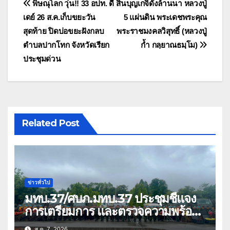
แนะแนว
พิษณุโลก วุ่น!! 33 อปท. ดี
สิ้นบุญเกจิดังล้านนา หลวงปู่
เดย์ 26 ส.ค.เก็บขยะวัน
5 แผ่นดิน พระเดชพระคุณ
เรื่อง
สุดท้าย ปิดบ่อขยะฝังกลบ
พระราชมงคลวิสุทธิ์ (หลวงปู่
ตำบลปากโทก จังหวัดเรียก
ก้ำ กลฺยาณธมฺโม)
ประชุมด่วน
Related Post
ข่าวทั่วไป
มทบ.37/ศบภ.มทบ.37 ประชุมชี้แจง
การเตรียมการ และตรวจความพร้อม
ด้านการบรรเทาสาธารณภัย
ส.ค. 7, 2026