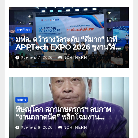
การศึกษา
มฟล. คว้ารางวัลระดับ “ดีมาก” เวที
APPTech EXPO 2026 ชูงานวิจัย
สมุนไพร ขับเคลื่อนนวัตกรรมสู่เชิง
สิงหาคม 7, 2026
NORTHERN
พาณิชย์
เกษตร
พิษณุโลก สภาเกษตรกรฯ ลบภาพ
“งานตลาดนัด” พลิกโฉมงาน
“เกษตรรุ่งเรืองเมืองสองแคว 69” มุ่ง
สิงหาคม 6, 2026
NORTHERN
ประโยชน์เกษตรกร ดึงนวัตกรรม-จับ