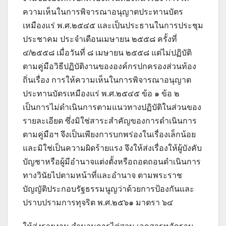
ความเห็นในการพิจารณาอนุญาตประทานบัตร
เหมืองแร่ พ.ศ.๒๕๔๕ และเป็นประธานในการประชุม
ประชาคม ประจำเดือนเมษายน ๒๕๕๘ ครั้งที่
๔/๒๕๕๘ เมื่อวันที่ ๘ เมษายน ๒๕๕๘ แต่ไม่ปฏิบัติ
ตามคู่มือวิธีปฏิบัติงานขององค์กรปกครองส่วนท้อง
ถิ่นเรื่อง การให้ความเห็นในการพิจารณาอนุญาต
ประทานบัตรเหมืองแร่ พ.ศ.๒๕๔๕ ข้อ ๑ ข้อ ๒
เป็นการไม่ดำเนินการตามแนวทางปฏิบัติในส่วนของ
รายละเอียด ซึ่งมิใช่สาระสำคัญของการดำเนินการ
ตามคู่มือฯ จึงเป็นเพียงการบกพร่องในเรื่องเล็กน้อย
และมิใช่เป็นความผิดร้ายแรง จึงให้ส่งเรื่องให้ผู้บังคับ
บัญชาหรือผู้มีอำนาจแต่งตั้งหรือถอดถอนดำเนินการ
ทางวินัยไปตามหน้าที่และอำนาจ ตามพระราช
บัญญัติประกอบรัฐธรรมนูญว่าด้วยการป้องกันและ
ปราบปรามการทุจริต พ.ศ.๒๕๖๑ มาตรา ๖๔