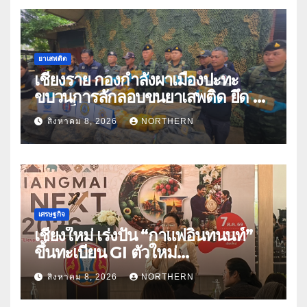
ยาเสพติด
เชียงราย กองกำลังผาเมืองปะทะ
ขบวนการลักลอบขนยาเสพติด ยึด 2
ล้านเม็ด
สิงหาคม 8, 2026
NORTHERN
เศรษฐกิจ
เชียงใหม่ เร่งปั้น “กาแฟอินทนนท์”
ขึ้นทะเบียน GI ตัวใหม่
“CHIANGMAI GI NEXT 2026”
สิงหาคม 8, 2026
NORTHERN
ติดอาวุธผู้ประกอบการ 100 ราย ดัน
สินค้าอัตลักษณ์สู่ตลาดพรีเมียม