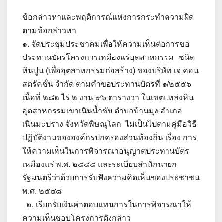
ข้อกล่าวหาและพฤติการณ์แห่งการกระทำความผิด
ตามข้อกล่าวหา
๑. จัดประชุมประชาคมเพื่อให้ความเห็นต่อการขอ
ประทานบัตรโครงการเหมืองแร่อุตสาหกรรม ชนิด
หินปูน (เพื่ออุตสาหกรรมก่อสร้าง) ของบริษัท เจ คอน
สตรัคชั่น จำกัด ตามคำขอประทานบัตรที่ ๑/๒๕๕๖
เนื้อที่ ๒๘๒ ไร่ ๒ งาน ๙๖ ตารางวา ในเขตแหล่งหิน
อุตสาหกรรมเขาเนินน้ำซับ ตำบลบ้านมุง อำเภอ
เนินมะปราง จังหวัดพิษณุโลก ไม่เป็นไปตามคู่มือวิธี
ปฏิบัติงานขององค์กรปกครองส่วนท้องถิ่น เรื่อง การ
ให้ความเห็นในการพิจารณาอนุญาตประทานบัตร
เหมืองแร่ พ.ศ. ๒๕๔๕ และระเบียบสำนักนายก
รัฐมนตรีว่าด้วยการรับฟังความคิดเห็นของประชาชน
พ.ศ. ๒๕๔๘
๒. เรียกรับเงินค่าตอบแทนการในการพิจารณาให้
ความเห็นชอบโครงการดังกล่าว