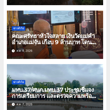
ปัญหาน้ำท่วม
ข่าวทั่วไป
คณะศรัทธาหัวใจสลาย เงินวัดแม่คำ
อำเภอแม่จัน เกือบ 9 ล้านบาท โดน
แก๊งคอลเซ็นเตอร์หลอกให้โอนข้ามปีก
ส.ค. 8, 2026
ว่า 66 บัญชี
ข่าวทั่วไป
มทบ.37/ศบภ.มทบ.37 ประชุมชี้แจง
การเตรียมการ และตรวจความพร้อม
ด้านการบรรเทาสาธารณภัย
ส.ค. 7, 2026