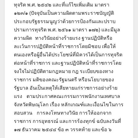
ทุจริต พ.ศ. ๒๕๔๒ และที่แก้ไขเพิ่มเติม มาตรา
๑๒๓/๑ (ปัจจุบันเป็นความผิดตามพระราชบัญญัติ
ประกอบรัฐธรรมนูญว่าด้วยการป้องกันและปราบ
ปรามการทุจริต พ.ศ. ๒๕๖๑ มาตรา ๑๗๒) และมีมูล
ความผิด ทางวินัยอย่างร้ายแรง ฐานปฏิบัติหรือ
ละเว้นการปฏิบัติหน้าที่ราชการโดยมิชอบ เพื่อให้
ตนเองหรือผู้อื่นได้ประโยชน์ที่มิควรได้เป็นการทุจริต
ต่อหน้าที่ราชการ และฐานปฏิบัติหน้าที่ราชการโดย
จงใจไม่ปฏิบัติตามกฎหมาย กฎ ระเบียบของทาง
ราชการ มติของคณะรัฐมนตรี หรือนโยบายของ
รัฐบาล อันเป็นเหตุให้เสียหายแก่ราชการอย่างร้าย
แรง ตามประกาศคณะกรรมการพนักงานเทศบาล
จังหวัดพิษณุโลก เรื่อง หลักเกณฑ์และเงื่อนไขในการ
สอบสวน การลงโทษทางวินัย การให้ออกจาก
ราชการ การอุทธรณ์ และการร้องทุกข์ ฉบับลงวันที่
๑๗ ธันวาคม ๒๕๔๔ ข้อ ๓ วรรคท้าย และข้อ ๖