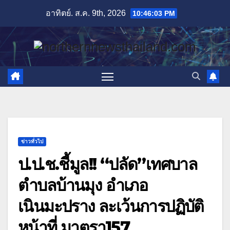
Skip
อาทิตย์. ส.ค. 9th, 2026
10:46:04 PM
to
content
ข่าวทั่วไป
ป.ป.ช.ชี้มูล!! “ปลัด”เทศบาล
ตำบลบ้านมุง อำเภอ
เนินมะปราง ละเว้นการปฏิบัติ
หน้าที่ มาตรา157