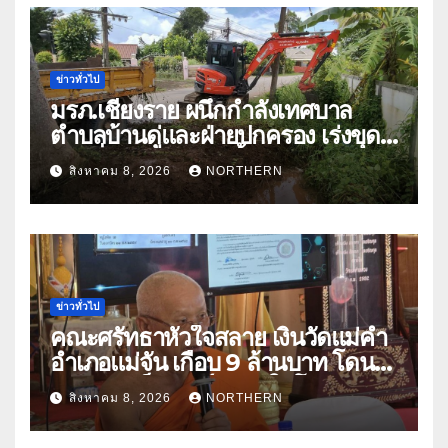
ข่าวทั่วไป
มรภ.เชียงราย ผนึกกำลังเทศบาล
ตำบลบ้านดู่และฝ่ายปกครอง เร่งขุด
ลอกสิ่งกีดขวางทางน้ำ ป้องกันและลด
สิงหาคม 8, 2026
NORTHERN
ปัญหาน้ำท่วม
ข่าวทั่วไป
คณะศรัทธาหัวใจสลาย เงินวัดแม่คำ
อำเภอแม่จัน เกือบ 9 ล้านบาท โดน
แก๊งคอลเซ็นเตอร์หลอกให้โอนข้าม
สิงหาคม 8, 2026
NORTHERN
ปีกว่า 66 บัญชี