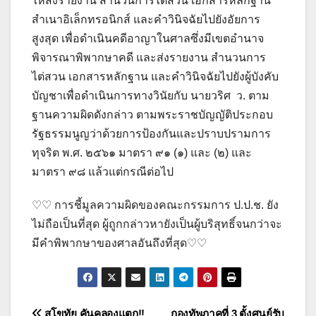
ให้ส่งรายงาน สำนวนการไต่สวน เอกสารหลักฐาน
สำเนาอิเล็กทรอนิกส์ และคำวินิจฉัยไปยังอัยการ
สูงสุด เพื่อดำเนินคดีอาญาในศาลซึ่งมีเขตอำนาจ
พิจารณาพิพากษาคดี และส่งรายงาน สำนวนการ
ไต่สวน เอกสารหลักฐาน และคำวินิจฉัยไปยังผู้บังคับ
บัญชาเพื่อดำเนินการทางวินัยกับ นายวริศ ว. ตาม
ฐานความผิดดังกล่าว ตามพระราชบัญญัติประกอบ
รัฐธรรมนูญว่าด้วยการป้องกันและปราบปรามการ
ทุจริต พ.ศ. ๒๕๖๑ มาตรา ๙๑ (๑) และ (๒) และ
มาตรา ๙๘ แล้วแต่กรณีต่อไป
♡♡ การชี้มูลความผิดของคณะกรรมการ ป.ป.ช. ยัง
ไม่ถือเป็นที่สุด ผู้ถูกกล่าวหายังเป็นผู้บริสุทธิ์จนกว่าจะ
มีคำพิพากษาของศาลอันถึงที่สุด♡♡
สุโขทัย คันคลองแตก!!
กองทัพภาคที่ 3 ตั้งศูนย์รับ