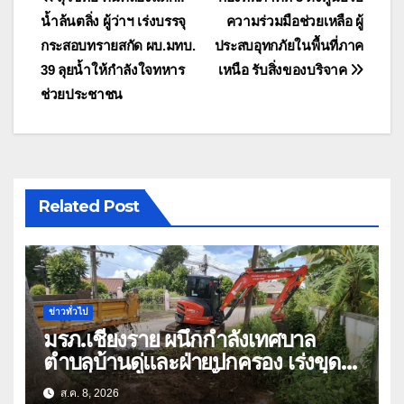
แนะแนว
น้ำล้นตลิ่ง ผู้ว่าฯ เร่งบรรจุ
ความร่วมมือช่วยเหลือ ผู้
เรื่อง
กระสอบทรายสกัด ผบ.มทบ.
ประสบอุทกภัยในพื้นที่ภาค
39 ลุยน้ำให้กำลังใจทหาร
เหนือ รับสิ่งของบริจาค
ช่วยประชาชน
Related Post
ข่าวทั่วไป
มรภ.เชียงราย ผนึกกำลังเทศบาล
ตำบลบ้านดู่และฝ่ายปกครอง เร่งขุด
ลอกสิ่งกีดขวางทางน้ำ ป้องกันและลด
ส.ค. 8, 2026