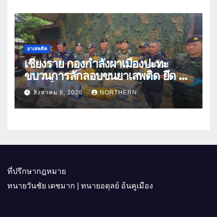
ยาเสพติด
เชียงราย กองกำลังผาเมืองปะทะ
ขบวนการลักลอบขนยาเสพติด ยึด 2
ล้านเม็ด
สิงหาคม 8, 2026
NORTHERN
ที่ปรึกษากฎหมาย
ทนายวันชัย เดชมาก | ทนายอดุลย์ อ้นคูเมือง