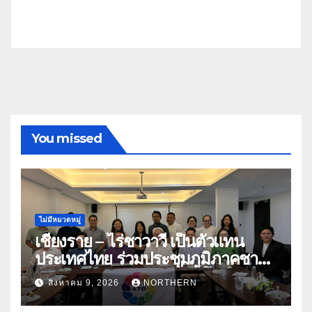
You missed
ไม่มีหมวดหมู่
เชียงราย – ไร่ชาวาวี เป็นตัวแทน
ประเทศไทย ร่วมประชุมภูมิภาคชา
อาเซียน ATO 2026 ที่อินโดนีเซีย
สิงหาคม 9, 2026
NORTHERN
หารืออนาคตอุตสาหกรรมชา
ท่ามกลางความท้าทายโลก