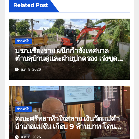
Related Post
ข่าวทั่วไป
มรภ.เชียงราย ผนึกกำลังเทศบาล
ตำบลบ้านดู่และฝ่ายปกครอง เร่งขุด
ลอกสิ่งกีดขวางทางน้ำ ป้องกันและลด
ส.ค. 8, 2026
ปัญหาน้ำท่วม
ข่าวทั่วไป
คณะศรัทธาหัวใจสลาย เงินวัดแม่คำ
อำเภอแม่จัน เกือบ 9 ล้านบาท โดน
แก๊งคอลเซ็นเตอร์หลอกให้โอนข้ามปีก
ส.ค. 8, 2026