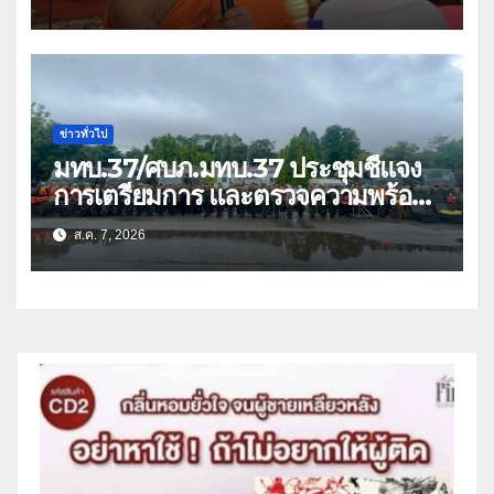
ว่า 66 บัญชี
ข่าวทั่วไป
มทบ.37/ศบภ.มทบ.37 ประชุมชี้แจง
การเตรียมการ และตรวจความพร้อม
ด้านการบรรเทาสาธารณภัย
ส.ค. 7, 2026