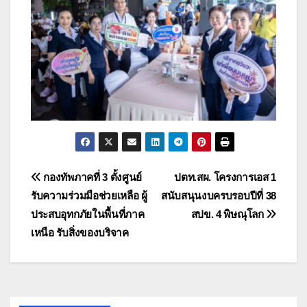
แนะแนว
กองทัพภาคที่ 3 ตั้งศูนย์
ปตท.สผ. โครงการเอส 1
รับความร่วมมือช่วยเหลือ ผู้
สนับสนุนงบครบรอบปีที่ 38
เรื่อง
ประสบอุทกภัยในพื้นที่ภาค
สปข. 4 พิษณุโลก
เหนือ รับสิ่งของบริจาค