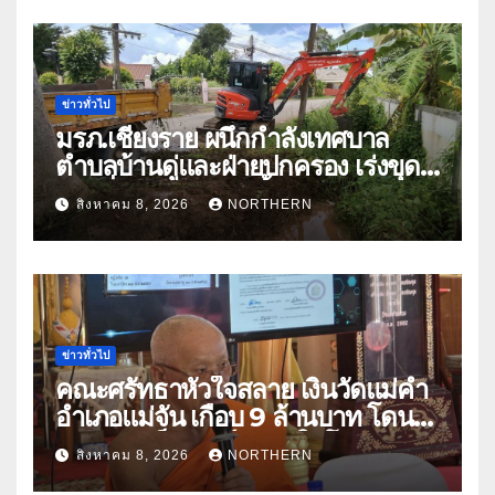
ข่าวทั่วไป
มรภ.เชียงราย ผนึกกำลังเทศบาล
ตำบลบ้านดู่และฝ่ายปกครอง เร่งขุด
ลอกสิ่งกีดขวางทางน้ำ ป้องกันและลด
สิงหาคม 8, 2026
NORTHERN
ปัญหาน้ำท่วม
ข่าวทั่วไป
คณะศรัทธาหัวใจสลาย เงินวัดแม่คำ
อำเภอแม่จัน เกือบ 9 ล้านบาท โดน
แก๊งคอลเซ็นเตอร์หลอกให้โอนข้าม
สิงหาคม 8, 2026
NORTHERN
ปีกว่า 66 บัญชี