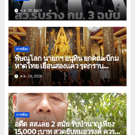
พ.ค. 26, 2026
การเมือง
พิษณุโลก นายกฯ อนุทิน ยกคณะบิ๊กม
หาดไทย เยือนสองแคว รุดกราบ
พระพุทธชินราช ก่อนมีภารกิจร่วมฟัง
พ.ค. 19, 2026
พระสวดอธิธรรม บิดา สส.พรรคภูมิใจ
ไทย เขต 3
การเมือง
อดีต สส.เลย 2 สมัย รับบำนาญเพียง
15,000 ;บาท สวดยับหมอวรงค์ ควร