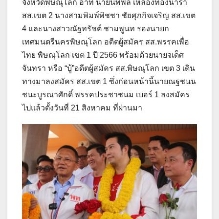
จังหวัดพิษณุโลก อาทิ นายนพพล เหลืองทองนารา
สส.เขต 2 นางสามพิมพ์พิชชา ชัยศุภกิจเจริญ สส.เขต
4 และนางสาวณัฐทรัชต์ ชามพูนท รองนายก
เทศมนตรีนครพิษณุโลก อดีตผู้สมัคร สส.พรรคเพื่อ
ไทย พิษณุโลก เขต 1 ปี 2566 พร้อมด้วยนายจเด็ศ
จันทรา หรือ “บู้”อดีตผู้สมัคร สส.พิษณุโลก เขต 3 เดิน
ทางมาลงสมัคร สส.เขต 1 ซึ่งก่อนหน้านี้นายณฐชนน
ชนะบูรณาศักดิ์ พรรคประชาชนม เบอร์ 1 ลงสมัคร
ไปแล้วตั้งวันที่ 21 สิงหาคม ที่ผ่านมา