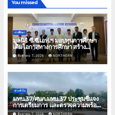
You missed
การศึกษา
มูลนิธิ ซี.ซี.เอฟ.ฯ มอบทุนการศึกษา
เติมโอกาสทางการศึกษา สร้าง
อนาคตที่มั่นคงให้เด็กและเยาวชน
สิงหาคม 7, 2026
NORTHERN
ด้อยโอกาส
ข่าวทั่วไป
มทบ.37/ศบภ.มทบ.37 ประชุมชี้แจง
การเตรียมการ และตรวจความพร้อม
ด้านการบรรเทาสาธารณภัย
สิงหาคม 7, 2026
NORTHERN