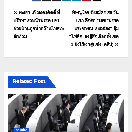
แนะแนว
พะเยา เต้-มงคลกิตติ์ ที่
พิษณุโลก รับสมัคร สส.วัน
ปรึกษาหัวหน้าพรรค ปชป.
แรก คึกคัก “เลขาพรรค
เรื่อง
ช่วยบ้านถูกน้ำกว๊านไหลทะ
ประชาชน-หมออ๋อง” อุ้ม
ลึกท่วม
“โฟล์ค”ลงสู้ศึกเลือกตั้งเขต
1 ยังไร้เงาคู่แข่ง (คลิป)
Related Post
การเมือง