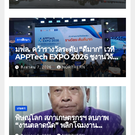
การศึกษา
มฟล. คว้ารางวัลระดับ “ดีมาก” เวที
APPTech EXPO 2026 ชูงานวิจัย
สมุนไพร ขับเคลื่อนนวัตกรรมสู่เชิง
สิงหาคม 7, 2026
NORTHERN
พาณิชย์
เกษตร
พิษณุโลก สภาเกษตรกรฯ ลบภาพ
“งานตลาดนัด” พลิกโฉมงาน
“เกษตรรุ่งเรืองเมืองสองแคว 69” มุ่ง