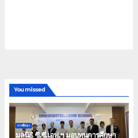
You missed
การศึกษา
มูลนิธิ ซี.ซี.เอฟ.ฯ มอบทุนการศึกษา