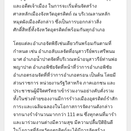
และอดีตเจ้าเมือง ในการจะเริ่มต้นจัดสร้าง
ศาลหลักเมืองจังหวัดอุตรดิตถ์ ณ บริเวณลานหลัก
หมุดผังเมืองดังกล่าว ซึ่งเป็นการบอกกล่าวสิ่ง
ศักดิ์สิทธิ์ทั้งจังหวัดอุตรดิตถ์พร้อมกันทุกอำเภอ
โดยแต่ละอำเภอจัดพิธีเช่นเดียวกันพร้อมกันตามที่
กำหนด เช่น อำเภอลับแลจัดที่อนุสาวรีย์พระศรีพนม
มาศ อำเภอน้ำปาดจัดที่บริเวณหน้าอนุสาวรีย์ท่านพ่อ
พญาปาด อำเภอพิชัยจัดที่หน้าที่ว่าการอำเภอพิชัย
อำเภอตรอนจัดที่ที่ว่าการอำเภอตรอน เป็นต้น โดยมี
ส่วนราชการ หน่วยงานรัฐวิสาหกิจ ภาคเอกชน และ
ประชาชนผู้มีจิตศรัทธาเข้าร่วมงานอย่างคับคั่งรวม
ทั้งในช่วงท้ายของงานมีการรำวงเมืองอุตรดิตถ์รำสัก
การะและเฉลิมฉลองในโอกาสการจัดงานดังกล่าว
จากนางรำจำนวนมากกว่า 111 คน ซึ่งทุกคนที่มารำ
และมาร่วมงานต่างมีความสุข มีความปลื้มปิติยินดี
ในโอกาสที่จังหวัดอุตรดิตถ์จะได้มีการจัดสร้าง