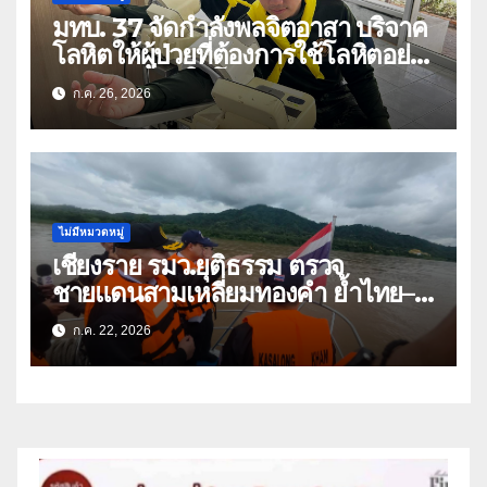
มทบ. 37 จัดกำลังพลจิตอาสา บริจาค
โลหิตให้ผู้ป่วยที่ต้องการใช้โลหิตอย่าง
เร่งด่วน เนื่องในโอกาสวันเฉลิม
ก.ค. 26, 2026
พระชนมพรรษา 74 พรรษา และถวาย
เป็นพระราชกุศลแด่พระบาทสมเด็จ
พระเจ้าอยู่หัว
ไม่มีหมวดหมู่
เชียงราย รมว.ยุติธรรม ตรวจ
ชายแดนสามเหลี่ยมทองคำ ย้ำไทย–
ลาว ผนึกกำลังสกัดยาเสพติด
ก.ค. 22, 2026