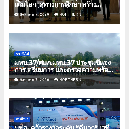
เติมโอกาสทางการศึกษา สร้าง
อนาคตที่มั่นคงให้เด็กและเยาวชน
สิงหาคม 7, 2026
NORTHERN
ด้อยโอกาส
ข่าวทั่วไป
มทบ.37/ศบภ.มทบ.37 ประชุมชี้แจง
การเตรียมการ และตรวจความพร้อม
ด้านการบรรเทาสาธารณภัย
สิงหาคม 7, 2026
NORTHERN
การศึกษา
มฟล. คว้ารางวัลระดับ “ดีมาก” เวที