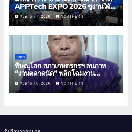
APPTech EXPO 2026 ชูงานวิจัย
สมุนไพร ขับเคลื่อนนวัตกรรมสู่เชิง
สิงหาคม 7, 2026
NORTHERN
พาณิชย์
เกษตร
พิษณุโลก สภาเกษตรกรฯ ลบภาพ
“งานตลาดนัด” พลิกโฉมงาน
“เกษตรรุ่งเรืองเมืองสองแคว 69” มุ่ง
สิงหาคม 6, 2026
NORTHERN
ประโยชน์เกษตรกร ดึงนวัตกรรม-จับ
คู่ธุรกิจดันสินค้าเกษตรสู่สากล (คลิป)
ที่ปรึกษากฎหมาย