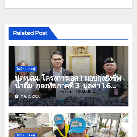
Related Post
ไม่มีหมวดหมู่
ปตท.สผ. โครงการเอส 1 มอบถุงยังชีพ
น้ำดื่ม กองทัพภาคที่ 3 มูลค่า 1.6
ล้านบาท
ส.ค. 2, 2026
ไม่มีหมวดหมู่