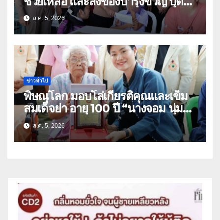
ช่วยเหลือ และสิ่งของบำรุงขวัญ บุตร-
ธิดา ข้าราชการตำรวจจังหวัด
ส.ค. 5, 2026
อุทัยธานี
ข่าวทั่วไป
พิษณุโลก มอบโล่เกียรติคุณและเข็ม
สมเด็จย่า อายุ 100 ปี “นางจอม นุ่ม
เนตร” ตำบลบ้านกร่าง อำเภอเมือง
ส.ค. 5, 2026