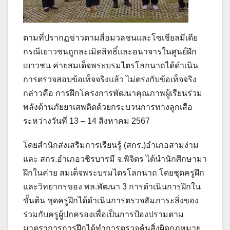
ตามที่ปรากฏข่าวตามสื่อมวลชนและโซเชียลมีเดีย
กรณีเยาวชนถูกละเมิดสิทธิ์และอนาจารในศูนย์ฝึก
เยาวชน ค่ายสมเด็จพระบรมไตรโลกนาถได้ดำเนิน
การตรวจสอบข้อเท็จจริงแล้ว ไม่ตรงกับข้อเท็จจริง
กล่าวคือ การฝึกโครงการพัฒนาคุณภาพผู้เรียนร่วม
พลังต้านภัยยาเสพติดด้วยกระบวนการทางลูกเสือ
ระหว่างวันที่ 13 – 14 สิงหาคม 2567
โดยสำนักส่งเสริมการเรียนรู้ (สกร.)อำเภอสามง่าม
และ สกร.อำเภอวชิรบารมี จ.พิจิตร ได้นำนักศึกษามา
ฝึกในค่าย สมเด็จพระบรมไตรโลกนาถ โดยชุดครูฝึก
และวิทยากรของ พล.พัฒนา 3 การดำเนินการฝึกใน
ขั้นต้น ชุดครูฝึกได้ดำเนินการตรวจสัมภาระสิ่งของ
ร่วมกับครูผู้ปกครองเพื่อเป็นการป้องปรามตาม
มาตราการการฝึกได้ทำการตรวจค้นสิ่งผิดกฎหมาย