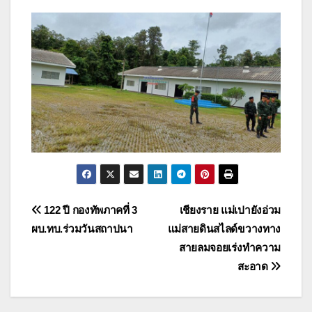
แนะแนว
122 ปี กองทัพภาคที่ 3
เชียงราย แม่เปายังอ่วม
ผบ.ทบ.ร่วมวันสถาปนา
แม่สายดินสไลด์ขวางทาง
เรื่อง
สายลมจอยเร่งทำความ
สะอาด