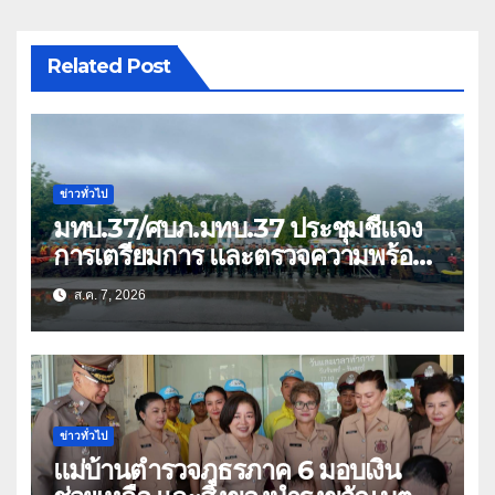
Related Post
ข่าวทั่วไป
มทบ.37/ศบภ.มทบ.37 ประชุมชี้แจง
การเตรียมการ และตรวจความพร้อม
ด้านการบรรเทาสาธารณภัย
ส.ค. 7, 2026
ข่าวทั่วไป
แม่บ้านตำรวจภูธรภาค 6 มอบเงิน