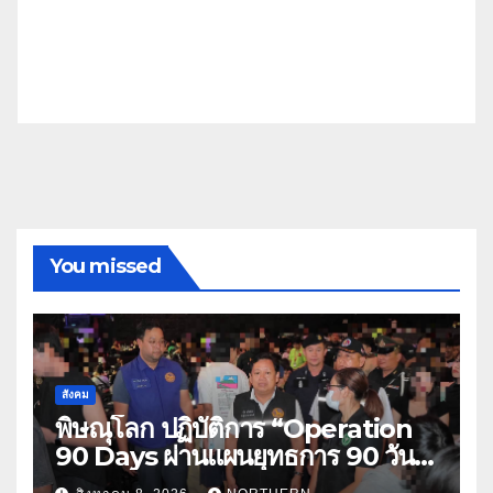
You missed
สังคม
พิษณุโลก ปฏิบัติการ “Operation
90 Days ผ่านแผนยุทธการ 90 วัน
พิชิตยาเสพติด” ปราบปรามกวาดล้าง