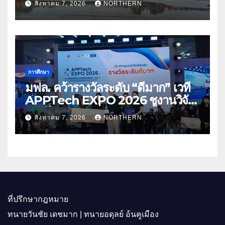
สิงหาคม 7, 2026
NORTHERN
การศึกษา
มฟล. คว้ารางวัลระดับ “ดีมาก” เวที
APPTech EXPO 2026 ชูงานวิจัย
สมุนไพร ขับเคลื่อนนวัตกรรมสู่เชิง
สิงหาคม 7, 2026
NORTHERN
พาณิชย์
ที่ปรึกษากฎหมาย
ทนายวันชัย เดชมาก | ทนายอดุลย์ อ้นคูเมือง