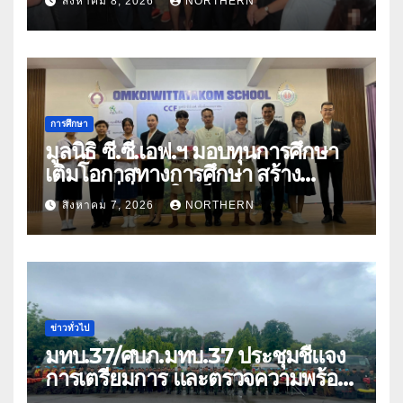
สิงหาคม 8, 2026
NORTHERN
ยาเสพติดสถานบันเทิง พบสารเสพติด
4 ราย
การศึกษา
มูลนิธิ ซี.ซี.เอฟ.ฯ มอบทุนการศึกษา
เติมโอกาสทางการศึกษา สร้าง
อนาคตที่มั่นคงให้เด็กและเยาวชน
สิงหาคม 7, 2026
NORTHERN
ด้อยโอกาส
ข่าวทั่วไป
มทบ.37/ศบภ.มทบ.37 ประชุมชี้แจง
การเตรียมการ และตรวจความพร้อม
ด้านการบรรเทาสาธารณภัย