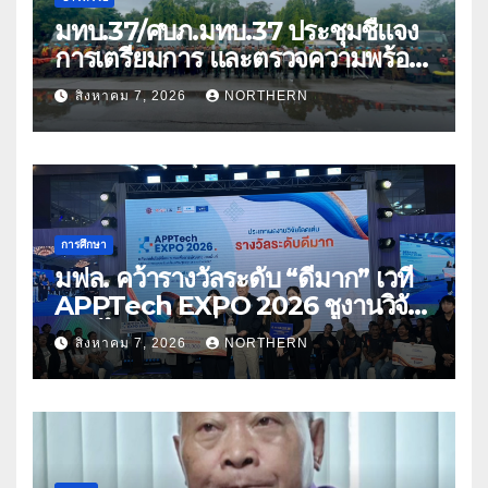
มทบ.37/ศบภ.มทบ.37 ประชุมชี้แจง
การเตรียมการ และตรวจความพร้อม
ด้านการบรรเทาสาธารณภัย
สิงหาคม 7, 2026
NORTHERN
การศึกษา
มฟล. คว้ารางวัลระดับ “ดีมาก” เวที
APPTech EXPO 2026 ชูงานวิจัย
สมุนไพร ขับเคลื่อนนวัตกรรมสู่เชิง
สิงหาคม 7, 2026
NORTHERN
พาณิชย์