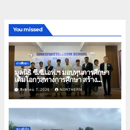
You missed
การศึกษา
มูลนิธิ ซี.ซี.เอฟ.ฯ มอบทุนการศึกษา
เติมโอกาสทางการศึกษา สร้าง
อนาคตที่มั่นคงให้เด็กและเยาวชน
สิงหาคม 7, 2026
NORTHERN
ด้อยโอกาส
ข่าวทั่วไป