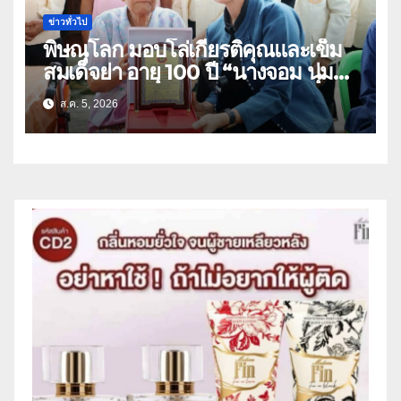
ข่าวทั่วไป
พิษณุโลก มอบโล่เกียรติคุณและเข็ม
สมเด็จย่า อายุ 100 ปี “นางจอม นุ่ม
เนตร” ตำบลบ้านกร่าง อำเภอเมือง
ส.ค. 5, 2026