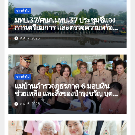
ข่าวทั่วไป
มทบ.37/ศบภ.มทบ.37 ประชุมชี้แจง
การเตรียมการ และตรวจความพร้อม
ด้านการบรรเทาสาธารณภัย
ส.ค. 7, 2026
ข่าวทั่วไป
แม่บ้านตำรวจภูธรภาค 6 มอบเงิน
ช่วยเหลือ และสิ่งของบำรุงขวัญ บุตร-
ธิดา ข้าราชการตำรวจจังหวัด
ส.ค. 5, 2026
อุทัยธานี