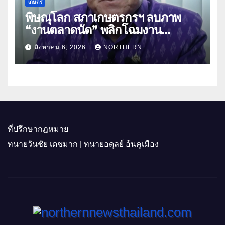
เกษตร
พิษณุโลก สภาเกษตรกรฯ ลบภาพ
“งานตลาดนัด” พลิกโฉมงาน
“เกษตรรุ่งเรืองเมืองสองแคว 69” มุ่ง
สิงหาคม 6, 2026
NORTHERN
ประโยชน์เกษตรกร ดึงนวัตกรรม-จับ
คู่ธุรกิจดันสินค้าเกษตรสู่สากล (คลิป)
ที่ปรึกษากฎหมาย
ทนายวันชัย เดชมาก | ทนายอดุลย์ อ้นคูเมือง