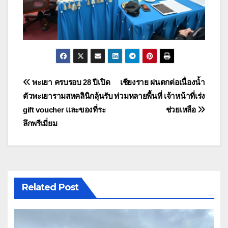
แนะแนว
พะเยา ครบรอบ 28 ปีเปิด
เชียงราย ฝนตกต่อเนื่องน้ำ
ตัวพะเยารามสหคลินิกลุ้นรับ
ท่วมหลายพื้นที่ เจ้าหน้าที่เร่ง
เรื่อง
gift voucher และของที่ระ
ช่วยเหลือ
ลึกพรีเมี่ยม
Related Post