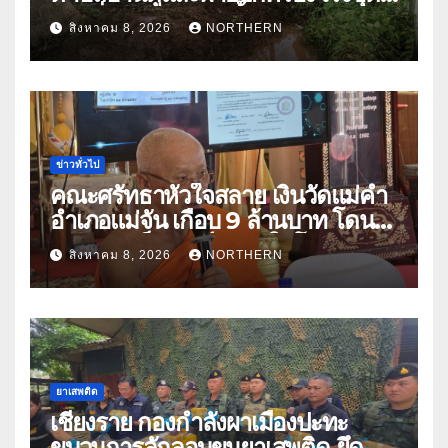
ลอกสิ่งกีดขวางทางน้ำ ป้องกันและลด
สิงหาคม 8, 2026
NORTHERN
ปัญหาน้ำท่วม
ข่าวทั่วไป
คณะศรัทธาหัวใจสลาย เงินวัดแม่คำ
อำเภอแม่จัน เกือบ 9 ล้านบาท โดน
แก๊งคอลเซ็นเตอร์หลอกให้โอนข้าม
สิงหาคม 8, 2026
NORTHERN
ปีกว่า 66 บัญชี
ยาเสพติด
เชียงราย กองกำลังผาเมืองปะทะ
ขบวนการลักลอบขนยาเสพติด ยึด 2