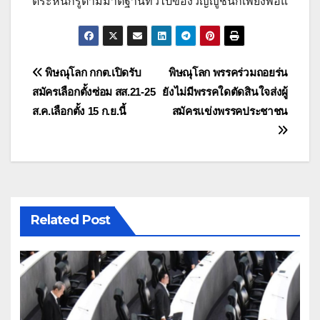
ตระหนักรู้ตามมาตฐานทั่วไปของวิญญูชนก็เพียงพอแ
แนะแนว
พิษณุโลก กกต.เปิดรับ
พิษณุโลก พรรคร่วมถอยร่น
สมัครเลือกตั้งซ่อม สส.21-25
ยังไม่มีพรรคใดตัดสินใจส่งผู้
เรื่อง
ส.ค.เลือกตั้ง 15 ก.ย.นี้
สมัครแข่งพรรคประชาชน
Related Post