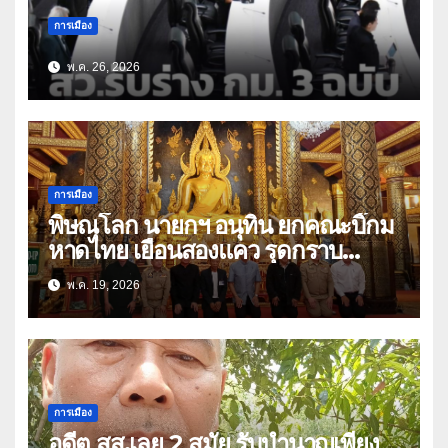
การเมือง
พ.ค. 26, 2026
การเมือง
พิษณุโลก นายกฯ อนุทิน ยกคณะบิ๊กม
หาดไทย เยือนสองแคว รุดกราบ
พระพุทธชินราช ก่อนมีภารกิจร่วมฟัง
พ.ค. 19, 2026
พระสวดอธิธรรม บิดา สส.พรรคภูมิใจ
ไทย เขต 3
การเมือง
อดีต สส.เลย 2 สมัย รับบำนาญเพียง