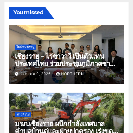
You missed
ไม่มีหมวดหมู่
เชียงราย – ไร่ชาวาวี เป็นตัวแทน
ประเทศไทย ร่วมประชุมภูมิภาคชา
อาเซียน ATO 2026 ที่อินโดนีเซีย
สิงหาคม 9, 2026
NORTHERN
หารืออนาคตอุตสาหกรรมชา
ท่ามกลางความท้าทายโลก
ข่าวทั่วไป
มรภ.เชียงราย ผนึกกำลังเทศบาล
ตำบลบ้านดู่และฝ่ายปกครอง เร่งขุด