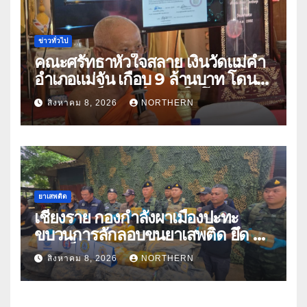
ข่าวทั่วไป
คณะศรัทธาหัวใจสลาย เงินวัดแม่คำ
อำเภอแม่จัน เกือบ 9 ล้านบาท โดน
แก๊งคอลเซ็นเตอร์หลอกให้โอนข้าม
สิงหาคม 8, 2026
NORTHERN
ปีกว่า 66 บัญชี
ยาเสพติด
เชียงราย กองกำลังผาเมืองปะทะ
ขบวนการลักลอบขนยาเสพติด ยึด 2
ล้านเม็ด
สิงหาคม 8, 2026
NORTHERN