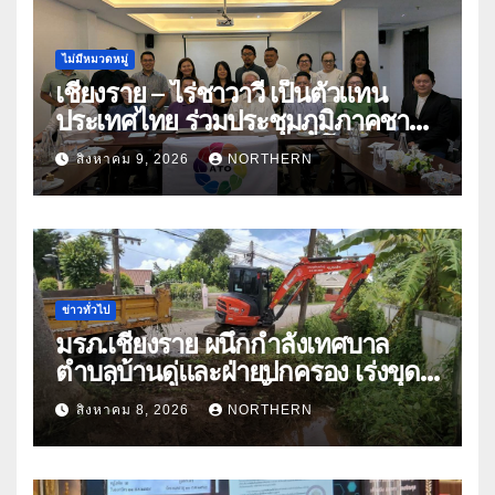
ไม่มีหมวดหมู่
เชียงราย – ไร่ชาวาวี เป็นตัวแทน
ประเทศไทย ร่วมประชุมภูมิภาคชา
อาเซียน ATO 2026 ที่อินโดนีเซีย
สิงหาคม 9, 2026
NORTHERN
หารืออนาคตอุตสาหกรรมชา
ท่ามกลางความท้าทายโลก
ข่าวทั่วไป
มรภ.เชียงราย ผนึกกำลังเทศบาล
ตำบลบ้านดู่และฝ่ายปกครอง เร่งขุด
ลอกสิ่งกีดขวางทางน้ำ ป้องกันและลด
สิงหาคม 8, 2026
NORTHERN
ปัญหาน้ำท่วม