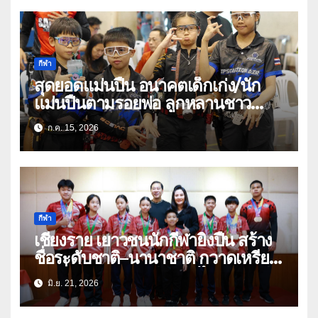
Level 3
กีฬา
สุดยอดแม่นปืน อนาคตเด็กเก่ง/นัก
แม่นปืนตามรอยพ่อ ลูกหลานชาว
เชียงรายแท้
ก.ค. 15, 2026
กีฬา
เชียงราย เยาวชนนักกีฬายิงปืน สร้าง
ชื่อระดับชาติ–นานาชาติ กวาดเหรียญ
ต่อเนื่อง พร้อมติดทีมชาติไทยลุยเวที
มิ.ย. 21, 2026
โลก