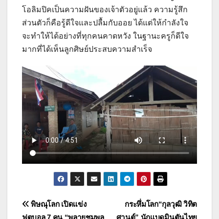
โอลิมปิคเป็นความฝันของเจ้าตัวอยู่แล้ว ความรู้สึก
ส่วนตัวก็คือรู้ดีใจและปลื้มกับออย ได้แต่ให้กำลังใจ
จะทำให้ได้อย่างที่ทุกคนคาดหวัง ในฐานะครูก็ดีใจ
มากที่ได้เห็นลูกศิษย์ประสบความสำเร็จ
แนะแนว
พิษณุโลก เปิดแข่ง
กระหึ่มโลก“กุลวุฒิ วิทิต
ฟุตบอล 7 คน “พลายชุมพล
ศานต์” นักแบดมินตันไทย