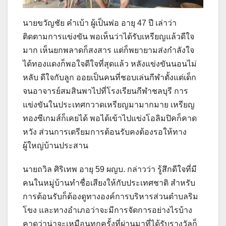
นายขวัญชัย คำเบ้า ผู้เป็นพ่อ อายุ 47 ปี เล่าว่า
ติดตามการแข่งขัน พอเห็นว่าได้รับเหรียญแล้วดีใจ
มาก เห็นยกพลาดก็สงสาร แต่ก็พยายามส่งกำลังใจ
ได้ทองแดงก็พอใจดีใจที่สุดแล้ว หลังแข่งขันนอนไม่
หลับ ดีใจกับลูก ออยเป็นคนที่ชอบเล่นกีฬาตั้งแต่เด็ก
จนอาจารย์สมสินพาไปที่โรงเรียนกีฬาชลบุรี การ
แข่งขันในประเทศกวาดเหรียญมามากมาย เหรียญ
ทองซีเกมส์ก็เคยได้ พอได้เข้าไปแข่งโอลิมปิคก็คาด
หวัง ส่วนการเตรียมการต้อนรับคงต้องรอให้ทาง
ผู้ใหญ่บ้านประสาน
นายถวิล ศิริเทพ อายุ 59 ผญบ. กล่าวว่า รู้สึกดีใจที่มี
คนในหมู่บ้านทำชื่อเสียงให้กับประเทศชาติ สำหรับ
การต้อนรับก็ต้องดูทางองค์การบริหารส่วนตำบลริม
โขง และทางอำเภอว่าจะมีการจัดการอย่างไรบ้าง
คาดว่าน่าจะเหมือนทุกครั้งที่ผ่านมาที่ได้รับรางวัลก็