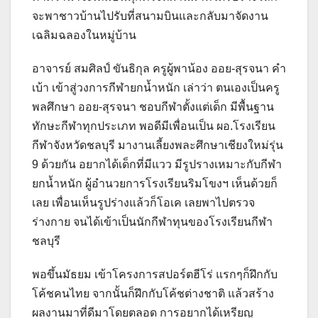
จะพาชาวบ้านไปรับที่สนามบินและกลับมาจัดงาน
เฉลิมฉลองในหมู่บ้าน
อาจารย์ สมศิลป์ ขันธิกุล ครูผู้พาน้อง ออย-สุรจนา คำ
เบ้า เข้าสู่วงการกีฬายกน้ำหนัก เล่าว่า ตนเองเป็นครู
พลศึกษา ออย-สุรจนา ชอบกีฬาตั้งแต่เด็ก มีพื้นฐาน
ทักษะกีฬาทุกประเภท พอดีมีเพื่อนเป็น ผอ.โรงเรียน
กีฬาจังหวัดชลบุรี มางานเลี้ยงพละศึกษาเชียงใหม่รุ่น
9 ด้วยกัน อยากได้เด็กที่มีแวว มีรูปรางเหมาะกับกีฬา
ยกน้ำหนัก ผู้อำนวยการโรงเรียนริมโขงฯ เห็นด้วยก็
เลย เพื่อนเห็นรูปร่างแล้วก็โอเค เลยพาไปตรวจ
ร่างกาย จนได้เข้าเป็นนักกีฬาทุนของโรงเรียนกีฬา
ชลบุรี
พอขึ้นมัธยม เข้าโครงการสปอร์ตฮีโร่ แรกๆก็ฝึกกับ
โค้ชคนไทย จากนั้นก็ฝึกกับโค้ชต่างชาติ แล้วสร้าง
ผลงานมาที่ดีมาโดยตลอด การอยากได้เหรียญ