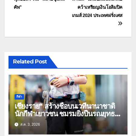
เรื่อง
คัพ”
คว้าเหรียญเงินโอลิมปิค
เกมส์ 2024 ประเทศฝรั่งเศส
Related Post
กีฬา
เชียงราย“ สร้างชื่อบนเวทีนานาชาติ
นักกีฬาเยาวชน ชมรมยิงปืนรณยุทธ
อัดลมเบาเชียงราย คว้าหลายรางวัล
ส.ค. 3, 2026
ในศึก THPSA IPSC Action Air