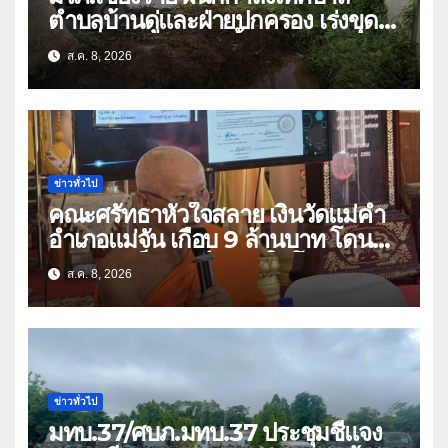
ตำบลบ้านดู่และฝ่ายปกครอง เร่งขุด
ลอกสิ่งกีดขวางทางน้ำ ป้องกันและลด
ส.ค. 8, 2026
ปัญหาน้ำท่วม
ข่าวทั่วไป
คณะศรัทธาหัวใจสลาย เงินวัดแม่คำ
อำเภอแม่จัน เกือบ 9 ล้านบาท โดน
แก๊งคอลเซ็นเตอร์หลอกให้โอนข้ามปีก
ส.ค. 8, 2026
ว่า 66 บัญชี
ข่าวทั่วไป
มทบ.37/ศบภ.มทบ.37 ประชุมชี้แจง