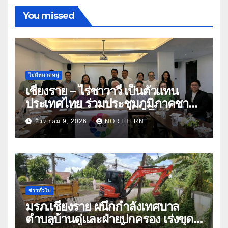
You missed
ไม่มีหมวดหมู่
เชียงราย – ไร่ชาวาวี เป็นตัวแทน
ประเทศไทย ร่วมประชุมภูมิภาคชา
อาเซียน ATO 2026 ที่อินโดนีเซีย
สิงหาคม 9, 2026
NORTHERN
หารืออนาคตอุตสาหกรรมชา
ท่ามกลางความท้าทายโลก
ข่าวทั่วไป
มรภ.เชียงราย ผนึกกำลังเทศบาล
ตำบลบ้านดู่และฝ่ายปกครอง เร่งขุด