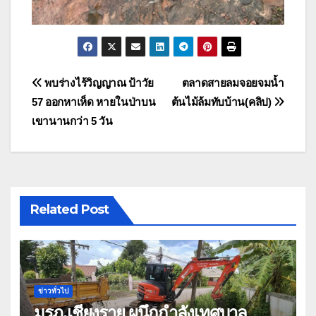
แนะแนว
พบร่างไร้วิญญาณ ป้าวัย
ตลาดสายลมจอยจมน้ำ
57 ออกหาเห็ด หายในป่าบน
ต้นไม้ล้มทับบ้าน(คลิป)
เรื่อง
เขานานกว่า 5 วัน
Related Post
ข่าวทั่วไป
มรภ.เชียงราย ผนึกกำลังเทศบาล