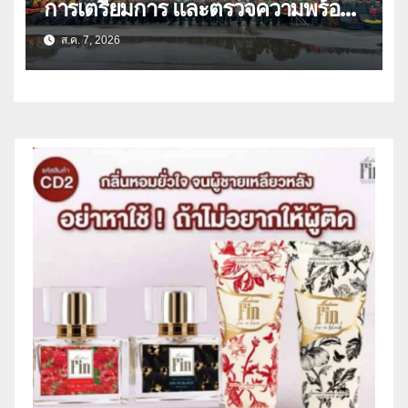
การเตรียมการ และตรวจความพร้อม
ด้านการบรรเทาสาธารณภัย
ส.ค. 7, 2026