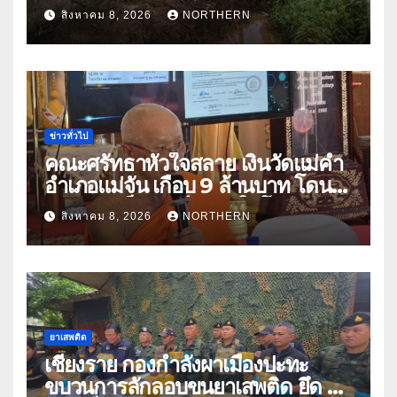
ลอกสิ่งกีดขวางทางน้ำ ป้องกันและลด
สิงหาคม 8, 2026
NORTHERN
ปัญหาน้ำท่วม
ข่าวทั่วไป
คณะศรัทธาหัวใจสลาย เงินวัดแม่คำ
อำเภอแม่จัน เกือบ 9 ล้านบาท โดน
แก๊งคอลเซ็นเตอร์หลอกให้โอนข้าม
สิงหาคม 8, 2026
NORTHERN
ปีกว่า 66 บัญชี
ยาเสพติด
เชียงราย กองกำลังผาเมืองปะทะ
ขบวนการลักลอบขนยาเสพติด ยึด 2