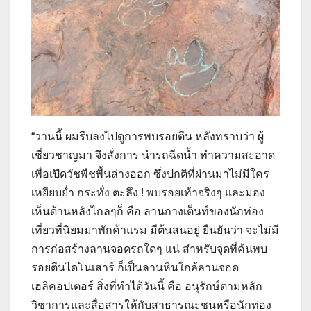
“วานนี้ ผมรีบลงไปดูการพบรอยตีน หลังทราบว่า ผู้
เชี่ยวชาญมา จึงสั่งการ นำรถฉีดน้ำ ทำความสะอาด
เพื่อเปิดวัชพืชพื้นล่างออก ซึ่งปกติที่ผ่านมาไม่มีใคร
เหยียบย่ำ กระทั่ง ตะลึง ! พบรอยเท้าจริงๆ และมอง
เห็นด้านหลังไกลๆก็ คือ ลานกางเต็นท์ของนักท่อง
เที่ยวที่นิยมมาพักค้าแรม มีต้นสนอยู่ ยืนยันว่า จะไม่มี
การก่อสร้างลานจอดรถใดๆ แน่ สำหรับจุดที่ค้นพบ
รอยตีนไดโนเสาร์ ก็เป็นลานหินใกล้ลานจอด
เฮลิคอปเตอร์ สิ่งที่ทำได้วันนี้ คือ อนุรักษ์ตามหลัก
วิชาการและสื่อสารให้กับสาธารณะชนหรือนักท่อง