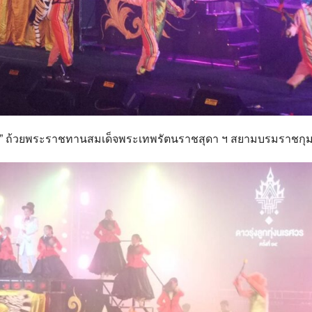
รศวร” ถ้วยพระราชทานสมเด็จพระเทพรัตนราชสุดา ฯ สยามบรมราชกุม