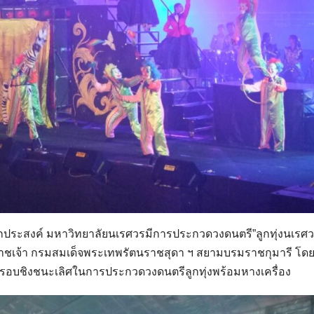
นกประสงค์ มหาวิทยาลัยนเรศวรมีการประกวดวงดนตรี”ลูกทุ่งนเรศว
ิราชเจ้า กรมสมเด็จพระเทพรัตนราชสุดา ฯ สยามบรมราชกุมารี โดย
ัยรอบชิงชนะเลิศในการประกวดวงดนตรีลูกทุ่งพร้อมหางเครื่อง