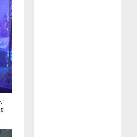
ร”
มี