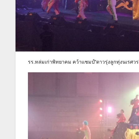
รร.หล่มเก่าพิทยาคม คว้าแชมป์“ดาวรุ่งลูกทุ่งนเ