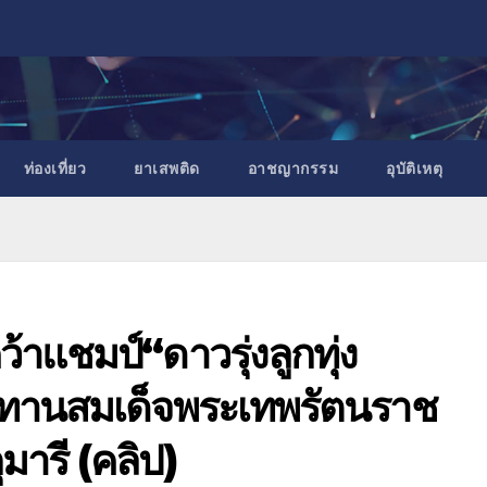
ท่องเที่ยว
ยาเสพติด
อาชญากรรม
อุบัติเหตุ
้าแชมป์“ดาวรุ่งลูกทุ่ง
ชทานสมเด็จพระเทพรัตนราช
ารี (คลิป)