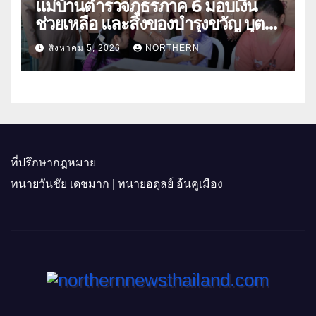
แม่บ้านตำรวจภูธรภาค 6 มอบเงิน
ช่วยเหลือ และสิ่งของบำรุงขวัญ บุตร-
ธิดา ข้าราชการตำรวจจังหวัด
สิงหาคม 5, 2026
NORTHERN
อุทัยธานี
ที่ปรึกษากฎหมาย
ทนายวันชัย เดชมาก | ทนายอดุลย์ อ้นคูเมือง