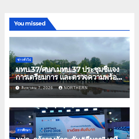
You missed
ข่าวทั่วไป
มทบ.37/ศบภ.มทบ.37 ประชุมชี้แจง
การเตรียมการ และตรวจความพร้อม
ด้านการบรรเทาสาธารณภัย
สิงหาคม 7, 2026
NORTHERN
การศึกษา