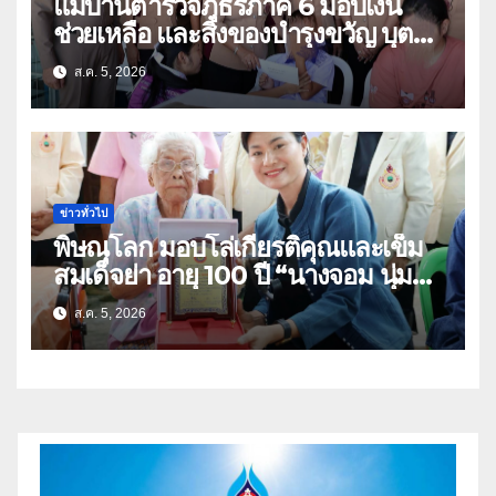
แม่บ้านตำรวจภูธรภาค 6 มอบเงิน
ช่วยเหลือ และสิ่งของบำรุงขวัญ บุตร-
ธิดา ข้าราชการตำรวจจังหวัด
ส.ค. 5, 2026
อุทัยธานี
ข่าวทั่วไป
พิษณุโลก มอบโล่เกียรติคุณและเข็ม
สมเด็จย่า อายุ 100 ปี “นางจอม นุ่ม
เนตร” ตำบลบ้านกร่าง อำเภอเมือง
ส.ค. 5, 2026