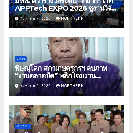
มฟล. คว้ารางวัลระดับ “ดีมาก” เวที
APPTech EXPO 2026 ชูงานวิจัย
สมุนไพร ขับเคลื่อนนวัตกรรมสู่เชิง
สิงหาคม 7, 2026
NORTHERN
พาณิชย์
เกษตร
พิษณุโลก สภาเกษตรกรฯ ลบภาพ
“งานตลาดนัด” พลิกโฉมงาน
“เกษตรรุ่งเรืองเมืองสองแคว 69” มุ่ง
สิงหาคม 6, 2026
NORTHERN
ประโยชน์เกษตรกร ดึงนวัตกรรม-จับ
คู่ธุรกิจดันสินค้าเกษตรสู่สากล (คลิป)
ข่าวทั่วไป