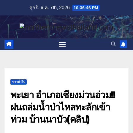
Skip
ศุกร์. ส.ค. 7th, 2026
10:36:47 PM
to
content
ข่าวทั่วไป
พะเยา อำเภอเชียงม่วนอ่วม!!
ฝนถล่มน้ำป่าไหลทะลักเข้า
ท่วม บ้านนาบัว(คลิป)