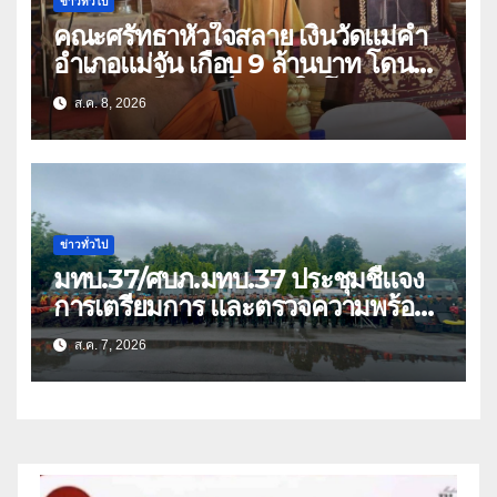
ข่าวทั่วไป
คณะศรัทธาหัวใจสลาย เงินวัดแม่คำ
อำเภอแม่จัน เกือบ 9 ล้านบาท โดน
แก๊งคอลเซ็นเตอร์หลอกให้โอนข้ามปีก
ส.ค. 8, 2026
ว่า 66 บัญชี
ข่าวทั่วไป
มทบ.37/ศบภ.มทบ.37 ประชุมชี้แจง
การเตรียมการ และตรวจความพร้อม
ด้านการบรรเทาสาธารณภัย
ส.ค. 7, 2026