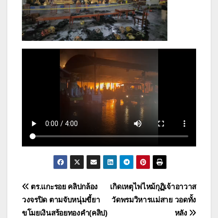
แนะแนว
ตร.แกะรอย คลิปกล้อง
เกิดเหตุไฟไหม้กุฏิเจ้าอาวาส
วงจรปิด ตามจับหนุ่มขี้ยา
วัดพรมวิหารแม่สาย วอดทั้ง
เรื่อง
ขโมยเงินสร้อยทองคำ(คลิป)
หลัง