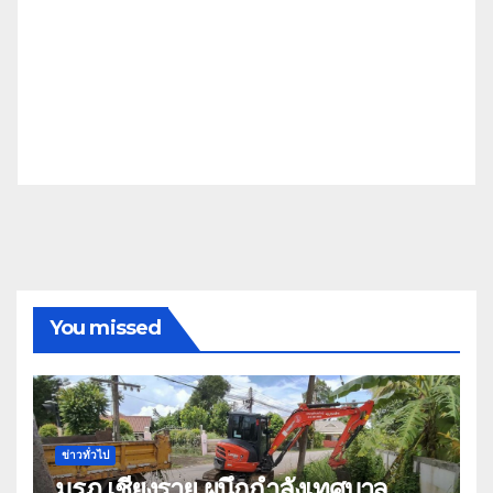
You missed
ข่าวทั่วไป
มรภ.เชียงราย ผนึกกำลังเทศบาล