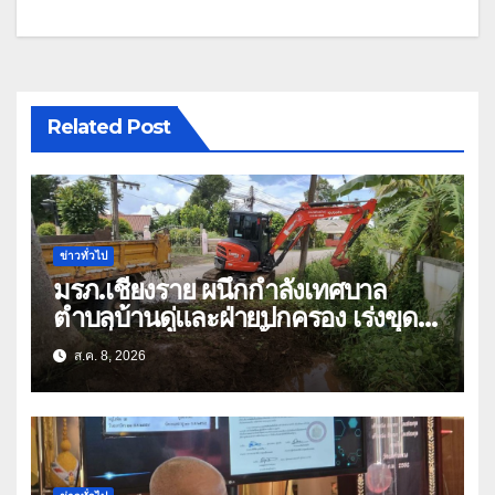
Related Post
ข่าวทั่วไป
มรภ.เชียงราย ผนึกกำลังเทศบาล
ตำบลบ้านดู่และฝ่ายปกครอง เร่งขุด
ลอกสิ่งกีดขวางทางน้ำ ป้องกันและลด
ส.ค. 8, 2026
ปัญหาน้ำท่วม