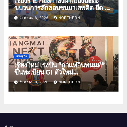
เชียงราย กองกำลังผาเมืองปะทะ
ขบวนการลักลอบขนยาเสพติด ยึด 2
ล้านเม็ด
สิงหาคม 8, 2026
NORTHERN
เศรษฐกิจ
เชียงใหม่ เร่งปั้น “กาแฟอินทนนท์”
ขึ้นทะเบียน GI ตัวใหม่
“CHIANGMAI GI NEXT 2026”
สิงหาคม 8, 2026
NORTHERN
ติดอาวุธผู้ประกอบการ 100 ราย ดัน
สินค้าอัตลักษณ์สู่ตลาดพรีเมียม