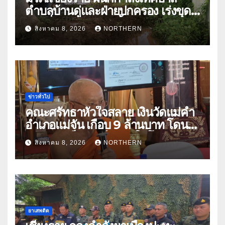
ตำบลบ้านดู่และฝ่ายปกครอง เร่งขุด
ลอกสิ่งกีดขวางทางน้ำ ป้องกันและลด
สิงหาคม 8, 2026
NORTHERN
ปัญหาน้ำท่วม
ข่าวทั่วไป
คณะศรัทธาหัวใจสลาย เงินวัดแม่คำ
อำเภอแม่จัน เกือบ 9 ล้านบาท โดน
แก๊งคอลเซ็นเตอร์หลอกให้โอนข้าม
สิงหาคม 8, 2026
NORTHERN
ปีกว่า 66 บัญชี
ยาเสพติด