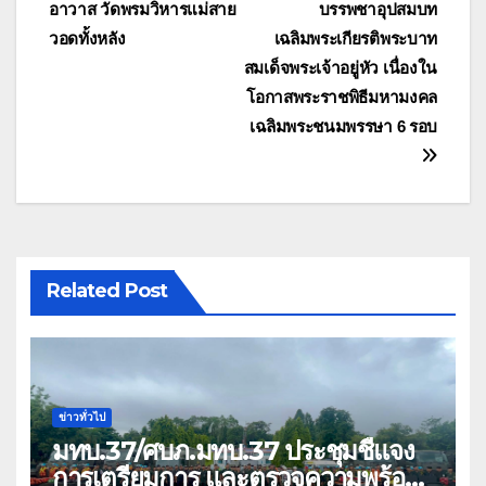
อาวาส วัดพรมวิหารแม่สาย
บรรพชาอุปสมบท
เรื่อง
วอดทั้งหลัง
เฉลิมพระเกียรติพระบาท
สมเด็จพระเจ้าอยู่หัว เนื่องใน
โอกาสพระราชพิธีมหามงคล
เฉลิมพระชนมพรรษา 6 รอบ
Related Post
ข่าวทั่วไป
มทบ.37/ศบภ.มทบ.37 ประชุมชี้แจง
การเตรียมการ และตรวจความพร้อม