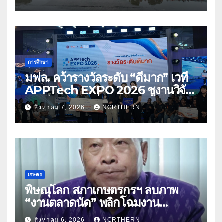
การศึกษา
มฟล. คว้ารางวัลระดับ “ดีมาก” เวที
APPTech EXPO 2026 ชูงานวิจัย
สมุนไพร ขับเคลื่อนนวัตกรรมสู่เชิง
สิงหาคม 7, 2026
NORTHERN
พาณิชย์
เกษตร
พิษณุโลก สภาเกษตรกรฯ ลบภาพ
“งานตลาดนัด” พลิกโฉมงาน
“เกษตรรุ่งเรืองเมืองสองแคว 69” มุ่ง
สิงหาคม 6, 2026
NORTHERN