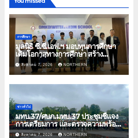
You missed
การศึกษา
มูลนิธิ ซี.ซี.เอฟ.ฯ มอบทุนการศึกษา
เติมโอกาสทางการศึกษา สร้าง
อนาคตที่มั่นคงให้เด็กและเยาวชน
สิงหาคม 7, 2026
NORTHERN
ด้อยโอกาส
ข่าวทั่วไป
มทบ.37/ศบภ.มทบ.37 ประชุมชี้แจง
การเตรียมการ และตรวจความพร้อม
ด้านการบรรเทาสาธารณภัย
สิงหาคม 7, 2026
NORTHERN