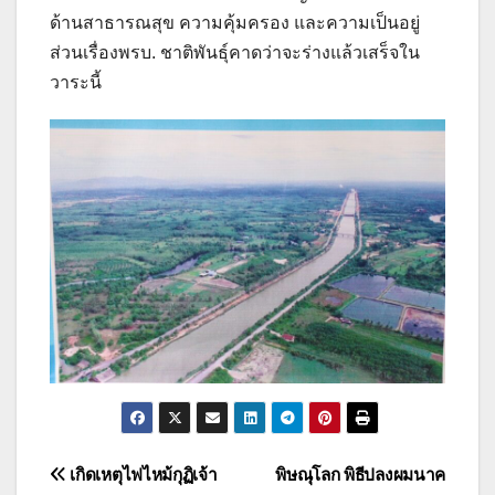
ด้านสาธารณสุข ความคุ้มครอง และความเป็นอยู่
ส่วนเรื่องพรบ. ชาติพันธ์ุคาดว่าจะร่างแล้วเสร็จใน
วาระนี้
แนะแนว
เกิดเหตุไฟไหม้กุฏิเจ้า
พิษณุโลก พิธีปลงผมนาค