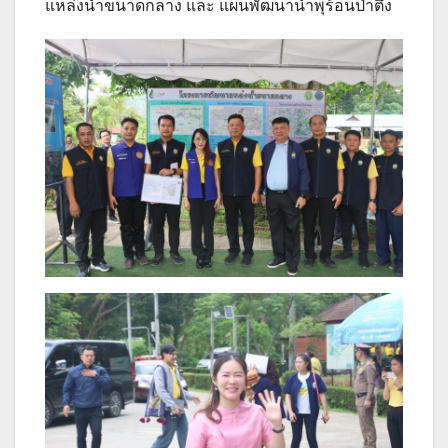
แหล่งน้ำขนาดกลาง และ แผนพัฒนาน้ำพุร้อนป่าตึง