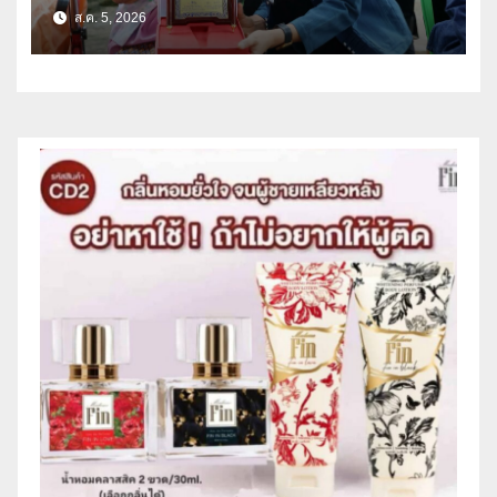
เนตร” ตำบลบ้านกร่าง อำเภอเมือง
ส.ค. 5, 2026