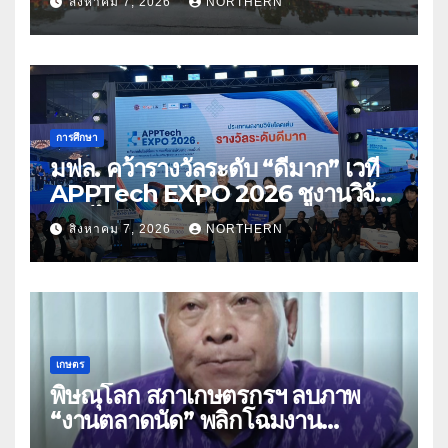
สิงหาคม 7, 2026
NORTHERN
การศึกษา
มฟล. คว้ารางวัลระดับ “ดีมาก” เวที
APPTech EXPO 2026 ชูงานวิจัย
สมุนไพร ขับเคลื่อนนวัตกรรมสู่เชิง
สิงหาคม 7, 2026
NORTHERN
พาณิชย์
เกษตร
พิษณุโลก สภาเกษตรกรฯ ลบภาพ
“งานตลาดนัด” พลิกโฉมงาน
“เกษตรรุ่งเรืองเมืองสองแคว 69” มุ่ง