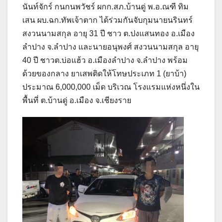
นันท์จักร์ กนกนพวัชร์ ผกก.สภ.บ้านดู่ พ.อ.ณฑี ทิม
เสน ผบ.ฉก.ทัพเจ้าตาก ได้ร่วมกันจับกุมนายนรินทร์
สงวนนามสกุล อายุ 31 ปี ชาว ต.ปงแสนทอง อ.เมือง
ลำปาง จ.ลำปาง และนายอนุพงศ์ สงวนนามสกุล อายุ
40 ปี ชาวต.บ่อแฮ้ว อ.เมืองลำปาง จ.ลำปาง พร้อม
ด้วยของกลาง ยาเสพติดให้โทษประเภท 1 (ยาบ้า)
ประมาณ 6,000,000 เม็ด บริเวณ โรงแรมแห่งหนึ่งใน
พื้นที่ ต.บ้านดู่ อ.เมือง จ.เชียงราย