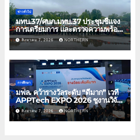
ข่าวทั่วไป
มทบ.37/ศบภ.มทบ.37 ประชุมชี้แจง
การเตรียมการ และตรวจความพร้อม
ด้านการบรรเทาสาธารณภัย
สิงหาคม 7, 2026
NORTHERN
การศึกษา
มฟล. คว้ารางวัลระดับ “ดีมาก” เวที
APPTech EXPO 2026 ชูงานวิจัย
สมุนไพร ขับเคลื่อนนวัตกรรมสู่เชิง
สิงหาคม 7, 2026
NORTHERN
พาณิชย์