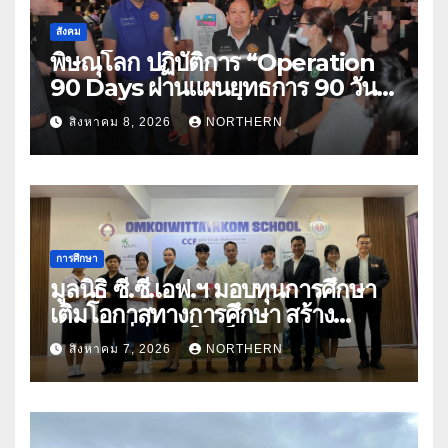
สังคม
พิษณุโลก ปฏิบัติการ “Operation
90 Days ผ่านแผนยุทธการ 90 วัน
พิชิตยาเสพติด” ปราบปรามกวาดล้าง
สิงหาคม 8, 2026
NORTHERN
ยาเสพติดสถานบันเทิง พบสารเสพติด
4 ราย
การศึกษา
มูลนิธิ ซี.ซี.เอฟ.ฯ มอบทุนการศึกษา
เติมโอกาสทางการศึกษา สร้าง
อนาคตที่มั่นคงให้เด็กและเยาวชน
สิงหาคม 7, 2026
NORTHERN
ด้อยโอกาส