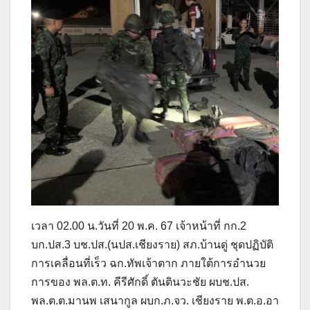
เวลา 02.00 น.วันที่ 20 พ.ค. 67 เจ้าหน้าที่ กก.2
บก.ปส.3 บช.ปส.(นปส.เชียงราย) สภ.บ้านดู่ ชุดปฏิบัติ
การเคลื่อนที่เร็ว ฉก.ทัพเจ้าตาก ภายใต้การอำนวย
การของ พล.ต.ท. คีรีศักดิ์ ตันตินวะชัย ผบช.ปส.
พล.ต.ต.มานพ เสนากูล ผบก.ภ.จว. เชียงราย พ.ต.อ.อา