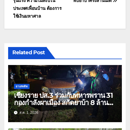
รุนแรง ความไม่สงบใน
พบยาบ้าครึ่งล้านเม็ด
ประเทศเพื่อนบ้าน ต้องการ
ใช้เงินมหาศาล
Related Post
ยาเสพติด
เชียงราย ปส.3 ร่วมกับทหารพราน 31
กองกำลังผาเมือง สกัดยาบ้า 8 ล้าน
เม็ด เครือข่าย โล่ง แซ่ลี
ส.ค. 1, 2026