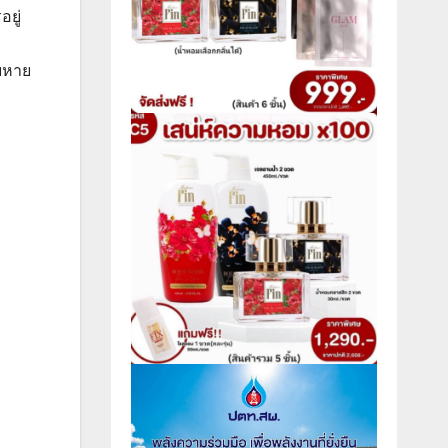
ยู่
ียหาย