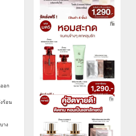
นออก
งร้อน
กบาง