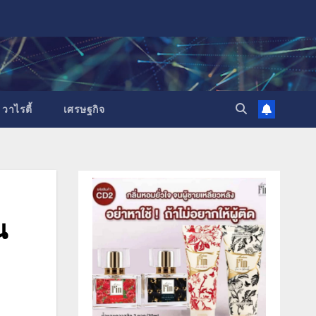
วาไรตี้
เศรษฐกิจ
น