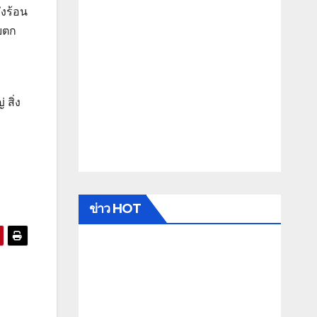
งร้อน
็บตก
สิ่ง
ข่าว HOT