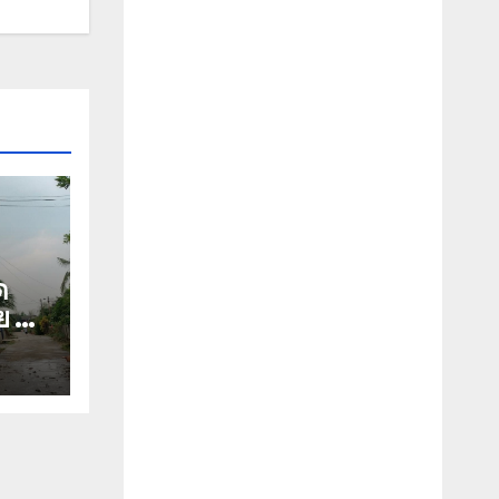
ด
ย 50