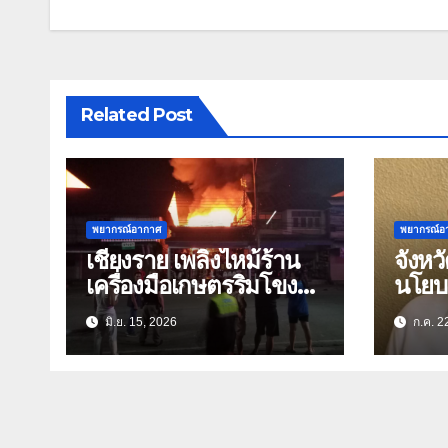
Related Post
พยากรณ์อากาศ
พยากรณ์อ
เชียงราย เพลิงไหม้ร้าน
จังหว
เครื่องมือเกษตรริมโขง
นโยบ
เชียงแสน เสียหายนับสิบ
“War
มิ.ย. 15, 2026
ก.ค. 2
ล้าน
รับมื
ประเท