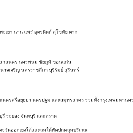
พะเยา น่าน แพร่ อุตรดิตถ์ สุโขทัย ตาก
ี สกลนคร นครพนม ชัยภูมิ ขอนแก่น
จเจริญ นครราชสีมา บุรีรัมย์ สุรินทร์
ทอง พระนครศรีอยุธยา นครปฐม และสมุทรสาคร รวมทั้งกรุงเทพมหาน
ุรี ระยอง จันทบุรี และตราด
มตะวันออกเยงใต้และลมใต้พัดปกคลุมบริเวณ