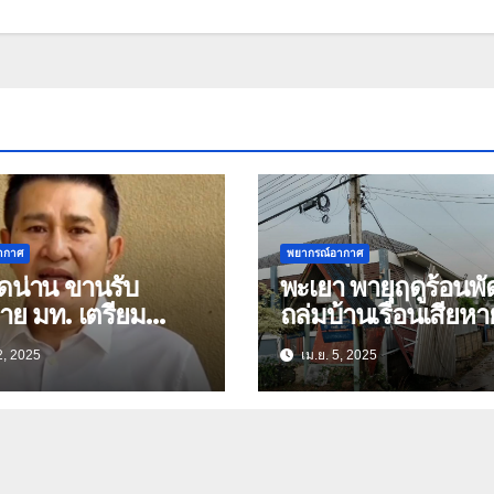
ากาศ
พยากรณ์อากาศ
ัดน่าน ขานรับ
พะเยา พายุฤดูร้อนพั
าย มท. เตรียม
ถล่มบ้านเรือนเสียหา
 Room” 24 ชม.
หลังคาเรือน
2, 2025
เม.ย. 5, 2025
อฝนตกหนักทั่ว
ศ 7 วันข้างหน้า