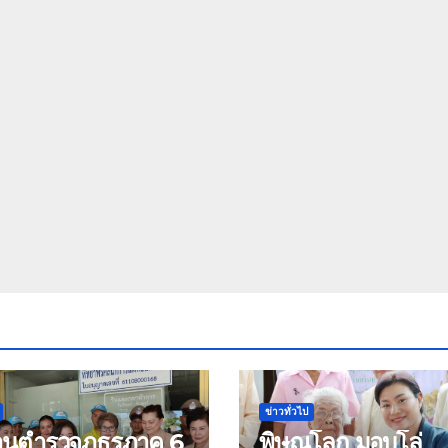
ข่าวทั่วไป
้านตำรวจภูธรภาค 6
พิษณุโลก มอบโล่