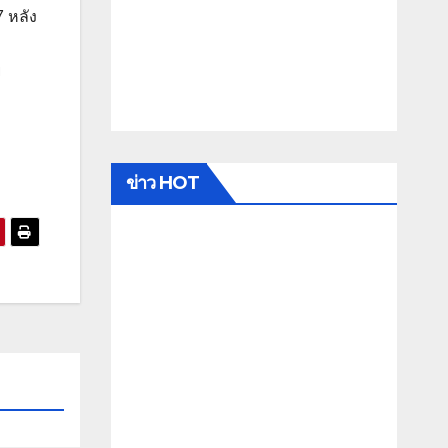
 หลัง
ย
ข่าว HOT