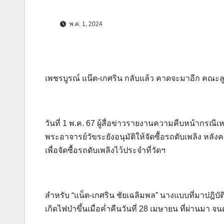
พ.ค. 1, 2024
เพชรบูรณ์ แน๊ต-เกศริน กลับแล้ว คาดจะมาอีก คณะลูกศิ
วันที่ 1 พ.ค. 67 ผู้สื่อข่าวรายงานความคืบหน้ากรณีเห
พระอาจารย์วัขระยังอนุมัติให้จัดซื้อรถดับเพลิง ห
เพื่อจัดซื้อรถดับเพลิงไว้ประจำที่วัดฯ
สำหรับ “แน็ต-เกศริน ชัยเฉลิมพล” นางแบบที่มาปฎิบัต
เกิดไฟป่าขึ้นเมื่อค่ำคืนวันที่ 28 เมษายน ที่ผ่านมา