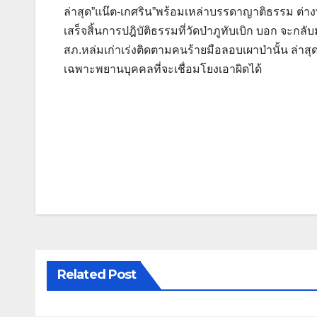
ล่าสุด”แน๊ต-เกศริน”พร้อมเหล่าบรรดาญาติธรรม ต่าง
เสร็จสิ้นการปฎิบัติธรรมที่วัดป่าภูทับเบิก บอก จะกล
สภ.หล่มเก่าเร่งติดตามคนร้ายมือลอบเผาป่านั้น ล่า
เฉพาะพยานบุคคลที่จะเชื่อมโยงเอาผิดได้
Related Post