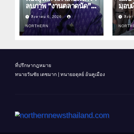
ลบภาพ “งานตลาดนัด”
มอบเง
พลิกโฉมงาน “เกษตร
สิ่งข
สิงหาคม 6, 2026
สิงห
รุ่งเรืองเมืองสองแคว 69”
ธิดา ข้าราชการตำรวจ
มุ่งประโยชน์เกษตรกร ดึง
NORTHERN
จังหว
NORTH
นวัตกรรม-จับคู่ธุรกิจดัน
สินค้าเกษตรสู่สากล
(คลิป)
ที่ปรึกษากฎหมาย
ทนายวันชัย เดชมาก | ทนายอดุลย์ อ้นคูเมือง