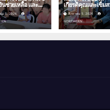
ินช่วยเหลือ และ
เกียรติคุณและเข็มส
องบำรุงขวัญ บุตร-
ย่า อายุ 100 ปี “นางจอม
าคม 5, 2026
สิงหาคม 5, 2026
นุ่มเนตร” ตำบลบ้าน
ัดอุทัยธานี
ERN
อำเภอเมือง
NORTHERN