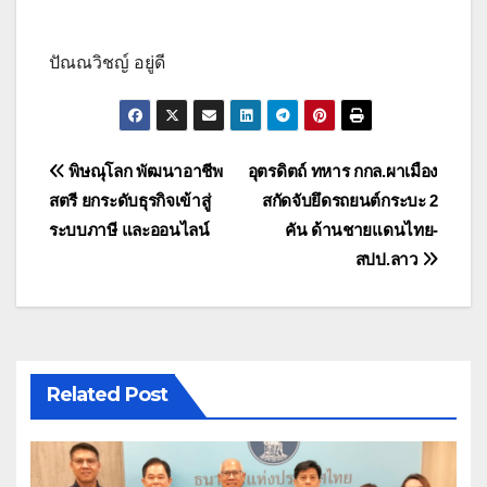
ปัณณวิชญ์ อยู่ดี
แนะแนว
พิษณุโลก พัฒนาอาชีพ
อุตรดิตถ์ ทหาร กกล.ผาเมือง
สตรี ยกระดับธุรกิจเข้าสู่
สกัดจับยึดรถยนต์กระบะ 2
เรื่อง
ระบบภาษี และออนไลน์
คัน ด้านชายแดนไทย-
สปป.ลาว
Related Post