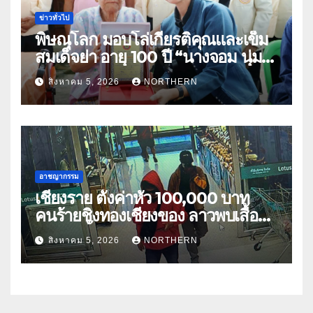
ข่าวทั่วไป
พิษณุโลก มอบโล่เกียรติคุณและเข็ม
สมเด็จย่า อายุ 100 ปี “นางจอม นุ่ม
เนตร” ตำบลบ้านกร่าง อำเภอเมือง
สิงหาคม 5, 2026
NORTHERN
อาชญากรรม
เชียงราย ตั้งค่าหัว 100,000 บาท
คนร้ายชิงทองเชียงของ ลาวพบเสื้อผ้า
คนร้ายตั้งจุดตรวจตามเส้นทาง
สิงหาคม 5, 2026
NORTHERN