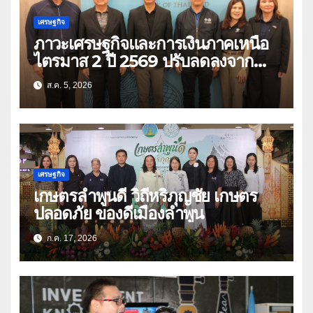
เศรษฐกิจ
ภาวะเศรษฐกิจและการเงินภาคเหนือ
ไตรมาส 2 ปี 2569 ปรับลดลงจาก
ราคาพลังงาน ค่าครองชีพ
ส.ค. 5, 2026
เศรษฐกิจ
เกษตรลำพูนดี วิถีหริภุญชัย เกษตร
ปลอดภัย ของดีเมืองลำพูน
ก.ค. 17, 2026