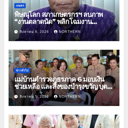
เกษตร
พิษณุโลก สภาเกษตรกรฯ ลบภาพ
“งานตลาดนัด” พลิกโฉมงาน
“เกษตรรุ่งเรืองเมืองสองแคว 69” มุ่ง
สิงหาคม 6, 2026
NORTHERN
ประโยชน์เกษตรกร ดึงนวัตกรรม-จับ
คู่ธุรกิจดันสินค้าเกษตรสู่สากล (คลิป)
ข่าวทั่วไป
แม่บ้านตำรวจภูธรภาค 6 มอบเงิน
ช่วยเหลือ และสิ่งของบำรุงขวัญ บุตร-
ธิดา ข้าราชการตำรวจจังหวัด
สิงหาคม 5, 2026
NORTHERN
อุทัยธานี