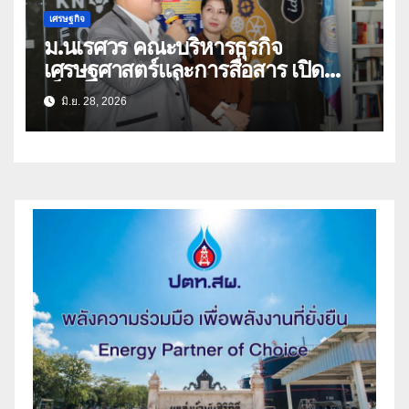
เศรษฐกิจ
ม.นเรศวร คณะบริหารธุรกิจ
เศรษฐศาสตร์และการสื่อสาร เปิด
เอ็กซ์คลูซีฟฟอรั่ม “Sunday
มิ.ย. 28, 2026
Brunch” ระดมกูรูแถวหน้า ถอดรหัส
ลับ “ดุลการค้าไทย-จีน” ติดอาวุธผู้
ประกอบการไทยสู้ศึก