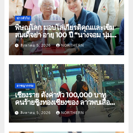
ข่าวทั่วไป
พิษณุโลก มอบโล่เกียรติคุณและเข็ม
สมเด็จย่า อายุ 100 ปี “นางจอม นุ่ม
เนตร” ตำบลบ้านกร่าง อำเภอเมือง
สิงหาคม 5, 2026
NORTHERN
อาชญากรรม
เชียงราย ตั้งค่าหัว 100,000 บาท
คนร้ายชิงทองเชียงของ ลาวพบเสื้อผ้า
คนร้ายตั้งจุดตรวจตามเส้นทาง
สิงหาคม 5, 2026
NORTHERN