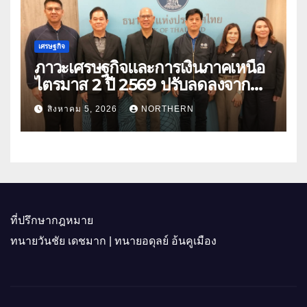
เศรษฐกิจ
ภาวะเศรษฐกิจและการเงินภาคเหนือ
ไตรมาส 2 ปี 2569 ปรับลดลงจาก
ราคาพลังงาน ค่าครองชีพ
สิงหาคม 5, 2026
NORTHERN
ที่ปรึกษากฎหมาย
ทนายวันชัย เดชมาก | ทนายอดุลย์ อ้นคูเมือง