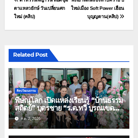
แนะแนว
ตาแหลวยักษ์ วันเปลี่ยนศก
ใหม่เมือง Soft Power เฮือน
เรื่อง
ใหม่ (คลิป)
บุญญตาน(คลิป)
Related Post
ศิลปวัฒนธรรม
พิษณุโลก เปิดแหล่งเรียนรู้ “บ้านธรรม
สถิตย์” บุตรชาย “ร.ต.ทวี บูรณเขต
ต์”ศิลปินแห่งชาติ(คลิป)
ส.ค. 2, 2026