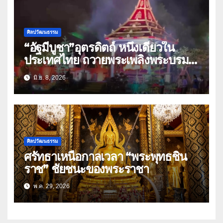
ศิลปวัฒนธรรม
“อัฐมีบูชา”อุตรดิตถ์ หนึ่งเดียวใน
ประเทศไทย ถวายพระเพลิงพระบรม
ศพ”พระสัมมาสัมพุทธเจ้า”
มิ.ย. 8, 2026
ศิลปวัฒนธรรม
ศรัทธาเหนือกาลเวลา “พระพุทธชิน
ราช” ชัยชนะของพระราชา
พ.ค. 29, 2026