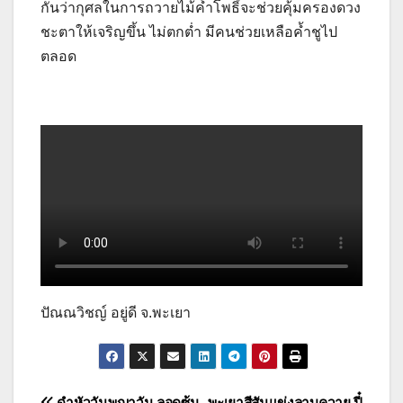
กันว่ากุศลในการถวายไม้ค้ำโพธิ์จะช่วยคุ้มครองดวง
ชะตาให้เจริญขึ้น ไม่ตกต่ำ มีคนช่วยเหลือค้ำชูไป
ตลอด
ปัณณวิชญ์ อยู่ดี จ.พะเยา
ดำหัววันพญาวัน ลอดซุ้ม
พะเยาสีสันแข่งลาบควาย ปี๋