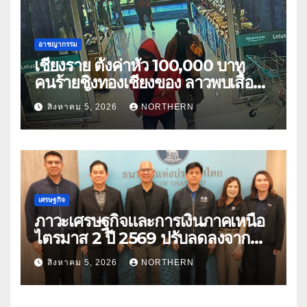
อาชญากรรม
เชียงราย ตั้งค่าหัว 100,000 บาท
คนร้ายชิงทองเชียงของ ลาวพบเสื้อผ้า
คนร้ายตั้งจุดตรวจตามเส้นทาง
สิงหาคม 5, 2026
NORTHERN
เศรษฐกิจ
ภาวะเศรษฐกิจและการเงินภาคเหนือ
ไตรมาส 2 ปี 2569 ปรับลดลงจาก
ราคาพลังงาน ค่าครองชีพ
สิงหาคม 5, 2026
NORTHERN