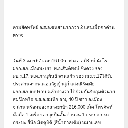
ตามยึดทรัพย์ จ.ส.อ.ขนยานรกกว่า 2 แสนเม็ดคาด่าน
ตรวจ
วันที่ 3 เม.ย 67 เวลา16.00น. พ.ต.อ.อภิรักษ์ นักไร่
ผกก.สภ.เมืองพะเยา, พ.อ.สันติพงษ์ ชิงดวง รอง
ผบ.ร.17, พ.ท.ภานุพันธ์ จานแก้ว รอง เสธ.ร.17ได้รับ
ประสานจากพ.ต.อ.ณัฐญ์วสุภ์ แสงณิรัฒศัย
ผกก.สภ.สบปราบ จ.ลำปางว่า ได้ร่วมกันจับกุมตัวนาย
สมนึกหรือ จ.ส.อ.สมนึก อายุ 40 ปี ชาว อ.เมือง
จ.น่าน พร้อมของกลางยาบ้า 216,000 เม็ด โทรศัพท์
มือถือ 1 เครื่อง อาวุธปืนสั้น จำนวน 1 กระบอก รถ
กระบะ ยี่ห้อ มิตซูบิชิ (สีน้ำตาลเข้ม) หมายเลข