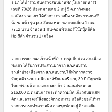
ร.17 ได้ทำร่วมกันตรวจสอบบ้านพัก(ในค่ายทหาร)
เลขที่ 73/26 ห้องหมายเลข 2 หมู่ 5 ต.ท่าวังทอง
อ.เมือง จ.พะเยา ได้ทำการตรวจยึด รถจักรยานยนต์ยี่
ห้อฮอนด้า รุ่น pcx สีแดง หมายเลขทะเบียน 1 กณ
7712 น่าน จำนวน 1 คัน-คอมพิวเตอร์โน๊ตบุ๊คยี่ห้อ
Hp สีดำ จำนวน 1 เครื่อง
จากการขยายผลเจ้าหน้าที่ตำรวจชุดสืบสวน สภ.เมือง
พะเยา ได้รับการประสานมาจาก สภ.สบปราบ
จว.ลำปาง เนื่องจาก สภ.สบปราบได้ทำการตรวจ
จับกุมตัว นาย สมนึก พงศ์ชัยมนตรี อายุ 39 ปี สัญชาติ
ไทย พร้อมด้วยของกลางยาบ้า จำนวนประมาณ
216,000 เม็ด เป็นการกระทำควาผมิด เกี่ยวกับยาเสพ
ติด และอาจจะมีสิ่งของผิดกฎหมาย หรือสิ่งของได้มา
จากการกระทำความผิด อาจซุกซ่อนอยู่ สิ่งของผิด