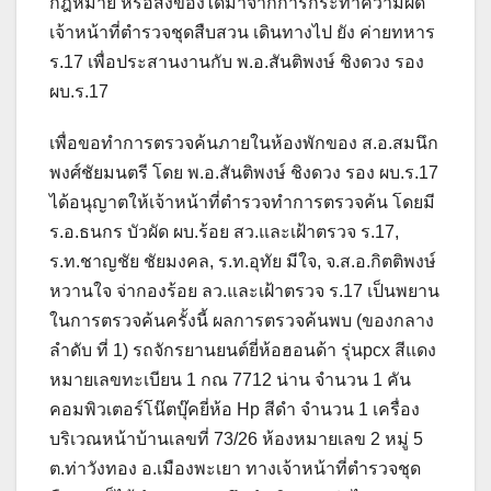
กฎหมาย หรือสิ่งของได้มาจากการกระทำความผิด
เจ้าหน้าที่ตำรวจชุดสืบสวน เดินทางไป ยัง ค่ายทหาร
ร.17 เพื่อประสานงานกับ พ.อ.สันติพงษ์ ชิงดวง รอง
ผบ.ร.17
เพื่อขอทำการตรวจค้นภายในห้องพักของ ส.อ.สมนึก
พงศ์ชัยมนตรี โดย พ.อ.สันติพงษ์ ชิงดวง รอง ผบ.ร.17
ได้อนุญาตให้เจ้าหน้าที่ตำรวจทำการตรวจค้น โดยมี
ร.อ.ธนกร บัวผัด ผบ.ร้อย สว.และเฝ้าตรวจ ร.17,
ร.ท.ชาญชัย ชัยมงคล, ร.ท.อุทัย มีใจ, จ.ส.อ.กิตติพงษ์
หวานใจ จ่ากองร้อย ลว.และเฝ้าตรวจ ร.17 เป็นพยาน
ในการตรวจค้นครั้งนี้ ผลการตรวจค้นพบ (ของกลาง
ลำดับ ที่ 1) รถจักรยานยนต์ยี่ห้อฮอนด้า รุ่นpcx สีแดง
หมายเลขทะเบียน 1 กณ 7712 น่าน จำนวน 1 คัน
คอมพิวเตอร์โน๊ตบุ๊คยี่ห้อ Hp สีดำ จำนวน 1 เครื่อง
บริเวณหน้าบ้านเลขที่ 73/26 ห้องหมายเลข 2 หมู่ 5
ต.ท่าวังทอง อ.เมืองพะเยา ทางเจ้าหน้าที่ตำรวจชุด