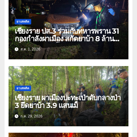
ยาเสพติด
เชียงราย ปส.3 ร่วมกับทหารพราน 31
กองกำลังผาเมือง สกัดยาบ้า 8 ล้าน
เม็ด เครือข่าย โล่ง แซ่ลี
ส.ค. 1, 2026
ยาเสพติด
เชียงราย ผาเมืองปะทะเป่าดับกลางป่า
3 ยึดยาบ้า 3.9 แสนเม็
ก.ค. 29, 2026