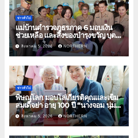
ข่าวทั่วไป
แม่บ้านตำรวจภูธรภาค 6 มอบเงิน
ช่วยเหลือ และสิ่งของบำรุงขวัญ บุตร-
ธิดา ข้าราชการตำรวจจังหวัด
สิงหาคม 5, 2026
NORTHERN
อุทัยธานี
ข่าวทั่วไป
พิษณุโลก มอบโล่เกียรติคุณและเข็ม
สมเด็จย่า อายุ 100 ปี “นางจอม นุ่ม
เนตร” ตำบลบ้านกร่าง อำเภอเมือง
สิงหาคม 5, 2026
NORTHERN