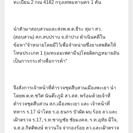
ทะเบียน 2 กณ 4182 กรุงเทพมหานคร 1 คัน
นำตัวมาสอบสวนและส่งพ.ต.ต.ธีระ สุมา สว.
(สอบสวน) สภ.สบปราบ จ.ลำปาง ดำเนินคดีใน
ข้อหา”จำหน่ายโดยมีไว้เพื่อจำหน่ายซึ่งยาเสพติดให้
โทษประเภท 1 (เมทแอมเฟตามีน)โดยผิดกฏหมายอัน
เป็นการกระทำเพื่อการค้า”
จึงสั่งการเจ้าหน้าที่ตำรวจชุดสืบสวนเมืองพะเยา นำ
โดยพ.ต.ท.ชวิศ นันต๊ะภูมิ สว.สส. พร้อมด้วยเจ้าที่
ตำรวจชุดสืบสวน สภ.เมืองพะเยา และ เจ้าหน้าที่
ทหาร ร.17 นำโดย ร.อ.ธนกร บัวผัด ผบ.ร้อย ลว.และ
เฝ้าตรวจ ร.17, ร.ท.ชาญชัย ชัยมงคล, ร.ท.อุทัย มีใจ,
จ.ส.อ.กิตติพงษ์ หวานใจ จ่ากองร้อย ลว.และเฝ้าตรวจ