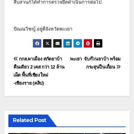
สืบสวนก็ได้ทำการตรวจยึดดำเนินการต่อไป
ปัณณวิชญ์ อยู่ดีจังหวัดพะเยา
แนะแนว
กกล.ผาเมือง สกัดยาบ้า
พะเยา จับก๊วนยาบ้า พร้อม
คืนเดียว 2 เคส กว่า 12 ล้าน
กระสุนปืนเถื่อน
เรื่อง
เม็ด พื้นที่เชียงใหม่
-เชียงราย (คลิป)
Related Post