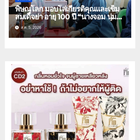
พิษณุโลก มอบโล่เกียรติคุณและเข็ม
สมเด็จย่า อายุ 100 ปี “นางจอม นุ่ม
เนตร” ตำบลบ้านกร่าง อำเภอเมือง
ส.ค. 5, 2026