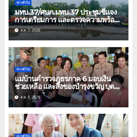
ข่าวทั่วไป
มทบ.37/ศบภ.มทบ.37 ประชุมชี้แจง
การเตรียมการ และตรวจความพร้อม
ด้านการบรรเทาสาธารณภัย
ส.ค. 7, 2026
ข่าวทั่วไป
แม่บ้านตำรวจภูธรภาค 6 มอบเงิน
ช่วยเหลือ และสิ่งของบำรุงขวัญ บุตร-
ธิดา ข้าราชการตำรวจจังหวัด
ส.ค. 5, 2026
อุทัยธานี
ข่าวทั่วไป