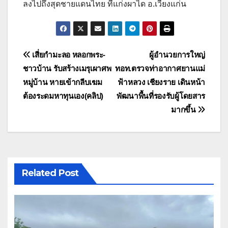
ลงไปถึงสุดชายแดนไทย ที่แก่งผาได อ.เวียงแก่น
แนะแนว
เสี่ยกำมะลอ หลอกพระ-
ผู้อำนวยการใหญ่
ชาวบ้าน รับสร้างเมรุเผาศพ
ทอท.ตรวจท่าอากาศยานแม่
เรื่อง
หมู่บ้าน หายเข้ากลีบเฆม
ฟ้าหลวง เชียงราย เดินหน้า
ต้องระดมหาทุนเอง(คลิป)
พัฒนาพื้นที่รองรับผู้โดยสาร
มากขึ้น
Related Post