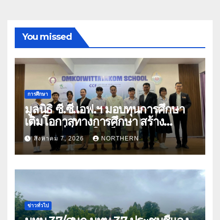
You missed
การศึกษา
มูลนิธิ ซี.ซี.เอฟ.ฯ มอบทุนการศึกษา
เติมโอกาสทางการศึกษา สร้าง
อนาคตที่มั่นคงให้เด็กและเยาวชน
สิงหาคม 7, 2026
NORTHERN
ด้อยโอกาส
ข่าวทั่วไป