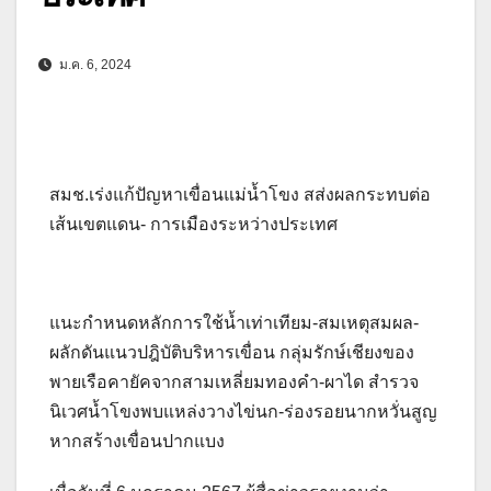
ม.ค. 6, 2024
สมช.เร่งแก้ปัญหาเขื่อนแม่น้ำโขง สส่งผลกระทบต่อ
เส้นเขตแดน- การเมืองระหว่างประเทศ
แนะกำหนดหลักการใช้น้ำเท่าเทียม-สมเหตุสมผล-
ผลักดันแนวปฎิบัติบริหารเขื่อน กลุ่มรักษ์เชียงของ
พายเรือคายัคจากสามเหลี่ยมทองคำ-ผาได สำรวจ
นิเวศน้ำโขงพบแหล่งวางไข่นก-ร่องรอยนากหวั่นสูญ
หากสร้างเขื่อนปากแบง