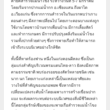
คายัคสำรวจแม่น้ำโขง ระหว่างวันที่ 5-7 มกราคม
โดยเริ่มจากปากแม่น้ำกก อ.เชียงแสน ถึงผาได
อ.เวียงแก่น ซึ่งจากการนสำรวจในวันแรกพบว่าเกาะ
ดอนต่างๆ มีสภาพเปลี่ยนไป โดยเกาะดอนบางแห่งถูก
ใช้งานโดยชาวบ้านจากเพื่อนบ้าน มีการเลี้ยงสัตว์
และทำการเกษตร มีการปรับปรุงตลิ่งริมแม่น้ำโขง
รวมทั้งปากห้วยต่างๆ ซึ่งการพายเรือทำให้สามารถ
เข้าถึงระบบนิเวศอย่างใกล้ชิด
ทั้งนี้ที่หาดร้องฟาน หนึ่งในแก่งคอนผีหลง ซึ่งเป็นก
ลุ่มแก่งสำคัญบริเวณพรมแดนไทย-ลาว ยังคงมีสภาพ
ตามธรรมชาติ พบร่องรอยของสัตว์หลายชนิด เช่น
นาก นก โดยเกาะแก่งเหล่านี้เป็นแหล่งอาศัยและ
วางไข่ที่สำคัญของนกอพยพ ซึ่งหากมีการ
เปลี่ยนแปลงระดับน้ำโดยเฉพาะการสร้างเขื่อนปาก
แบง จะส่งผลกระทบต่อระบบนิเวศของสิ่งมีชีวิตเหล่า
นี้โดยกลุ่มรักษ์เชียงของจะพายเรือสำรวจแม่น้ำโขง