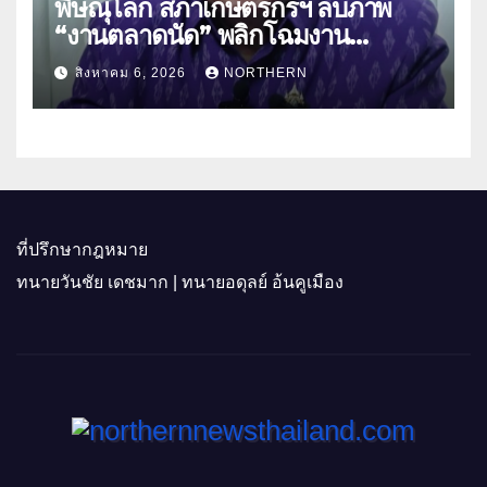
พิษณุโลก สภาเกษตรกรฯ ลบภาพ
“งานตลาดนัด” พลิกโฉมงาน
“เกษตรรุ่งเรืองเมืองสองแคว 69” มุ่ง
สิงหาคม 6, 2026
NORTHERN
ประโยชน์เกษตรกร ดึงนวัตกรรม-จับ
คู่ธุรกิจดันสินค้าเกษตรสู่สากล (คลิป)
ที่ปรึกษากฎหมาย
ทนายวันชัย เดชมาก | ทนายอดุลย์ อ้นคูเมือง