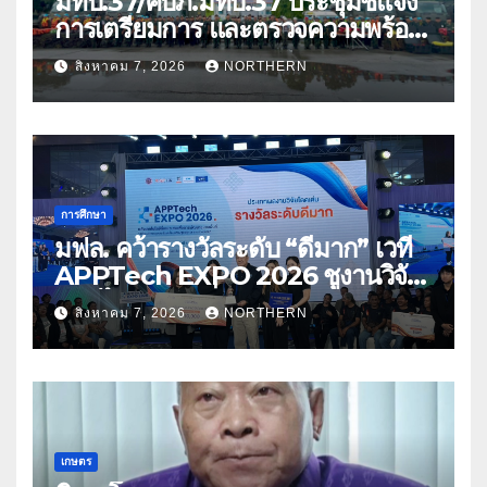
มทบ.37/ศบภ.มทบ.37 ประชุมชี้แจง
การเตรียมการ และตรวจความพร้อม
ด้านการบรรเทาสาธารณภัย
สิงหาคม 7, 2026
NORTHERN
การศึกษา
มฟล. คว้ารางวัลระดับ “ดีมาก” เวที
APPTech EXPO 2026 ชูงานวิจัย
สมุนไพร ขับเคลื่อนนวัตกรรมสู่เชิง
สิงหาคม 7, 2026
NORTHERN
พาณิชย์
เกษตร