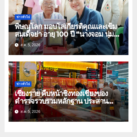
ข่าวทั่วไป
พิษณุโลก มอบโล่เกียรติคุณและเข็ม
สมเด็จย่า อายุ 100 ปี “นางจอม นุ่ม
เนตร” ตำบลบ้านกร่าง อำเภอเมือง
ส.ค. 5, 2026
ข่าวทั่วไป
เชียงราย คืบหน้าชิงทองเชียงของ
ตำรวจรวบรวมหลักฐาน ประสาน
สปป.ลาว ติดตามจับกุม
ส.ค. 5, 2026