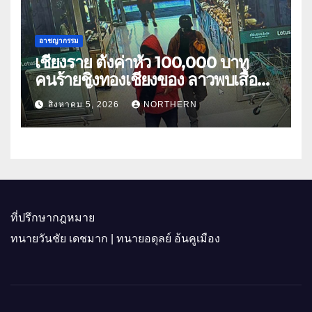
อาชญากรรม
เชียงราย ตั้งค่าหัว 100,000 บาท
คนร้ายชิงทองเชียงของ ลาวพบเสื้อผ้า
คนร้ายตั้งจุดตรวจตามเส้นทาง
สิงหาคม 5, 2026
NORTHERN
ที่ปรึกษากฎหมาย
ทนายวันชัย เดชมาก | ทนายอดุลย์ อ้นคูเมือง