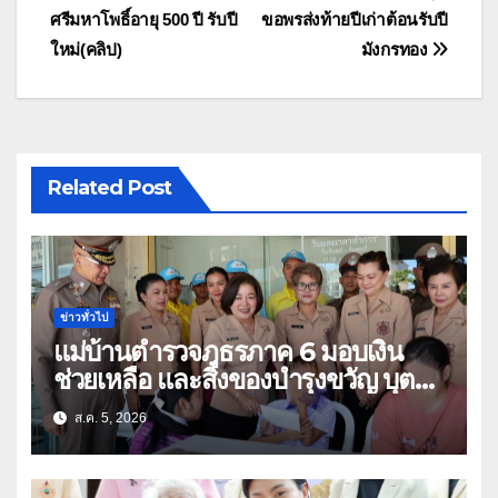
ศรีมหาโพธิ์อายุ 500 ปี รับปี
ขอพรส่งท้ายปีเก่าต้อนรับปี
เรื่อง
ใหม่(คลิป)
มังกรทอง
Related Post
ข่าวทั่วไป
แม่บ้านตำรวจภูธรภาค 6 มอบเงิน
ช่วยเหลือ และสิ่งของบำรุงขวัญ บุตร-
ธิดา ข้าราชการตำรวจจังหวัด
ส.ค. 5, 2026
อุทัยธานี