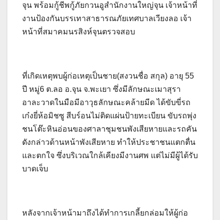
จุน พร้อมกู้ชีพกู้ภัยกวนอูสำนักงานใหญ่จุน เจ้าหน้าที่
งานป้องกันบรรเทาสาธารณภัยเทศบาลเวียงลอ เจ้า
หน้าที่สมาคมนรสิงห์จุนตรวจสอบ
ที่เกิดเหตุพบผู้ก่อเหตุเป็นชาย(สงวนชื่อ สกุล) อายุ 55
ปี หมู่6 ต.ลอ อ.จุน จ.พะเยา ซึ่งมีลักษณะเมาสุรา
อาละวาดในมือมีอาวุธลักษณะคล้ายมีด ได้ขับขี่รถ
เก๋งยี่ห้อมิชซู สีบร์อนไม่ติดแผ่นป้ายทะเบียน ขับรถพุ่ง
ชนโต๊ะหินอ่อนของศาลาชุมชนพังเสียหายและรถคัน
ดังกล่าวด้านหน้าพังเสียหาย ทำให้ประชาชนแตกตื่น
และตกใจ ซึ่งบริเวณใกล้เคียงมีงานศพ แต่ไม่มีผู้ได้รับ
บาดเจ็บ
หลังจากเจ้าหน้ามาถึงได้ทำการเกลี้ยกล่อมให้ผู้ก่อ