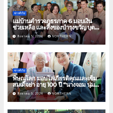
ข่าวทั่วไป
แม่บ้านตำรวจภูธรภาค 6 มอบเงิน
ช่วยเหลือ และสิ่งของบำรุงขวัญ บุตร-
ธิดา ข้าราชการตำรวจจังหวัด
สิงหาคม 5, 2026
NORTHERN
อุทัยธานี
ข่าวทั่วไป
พิษณุโลก มอบโล่เกียรติคุณและเข็ม
สมเด็จย่า อายุ 100 ปี “นางจอม นุ่ม
เนตร” ตำบลบ้านกร่าง อำเภอเมือง
สิงหาคม 5, 2026
NORTHERN