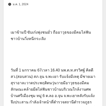
ม.ค. 1, 2024
เมาข้ามปี ขับเก๋งพุ่งชนมั่ว ถืออาวุธของมีคมไล่ฟัน
ชาวบ้านวิ่งหนีกระเจิง
วันที่ 1 มกราคม 67เวลา 16.40 นพ.ต.ท.สรวิศฐ์ คิดดี
สว.(สอบสวน) สภ.จุน จ.พะเยา รับแจ้งมีเหตุ มีชายเมา
สุราอาละวาดประพฤติตนวุ่นวายมีอาวุธของมีคม
ลักษณะคล้ายมีดไล่ฟันชาวบ้านบริเวณใกล้งานศพ
บ้านศรีเมืองชุม หมู่ 6 ต.ลอ อ.จุน จ.พะเยาหลังรับแจ้ง
จึงประสาน กำลังเจ้าหน้าที่ตำรวจสถานีตำรวจภูธร