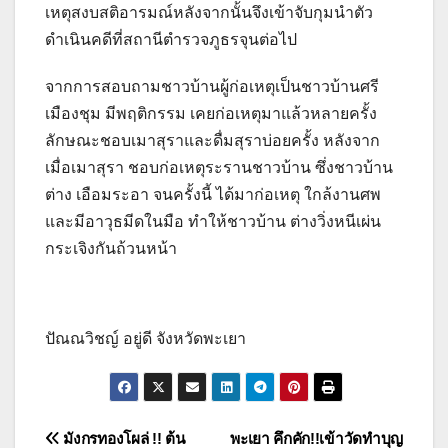
เหตุสงบสติอารมณ์หลังจากนั้นจึงเข้าจับกุมนำตัว
ดำเนินคดีที่สถานีตำรวจภูธรจุนต่อไป
จากการสอบถามชาวบ้านผู้ก่อเหตุเป็นชาวบ้านศรี
เมืองชุม มีพฤติกรรม เคยก่อเหตุมาแล้วหลายครั้ง
ลักษณะชอบเมาสุราและดื่มสุราบ่อยครั้ง หลังจาก
เมื่อเมาสุรา ชอบก่อเหตุระรานชาวบ้าน ซึ่งชาวบ้าน
ต่าง เอือมระอา จนครั้งนี้ ได้มาก่อเหตุ ใกล้งานศพ
และมีอาวุธมีดในมือ ทำให้ชาวบ้าน ต่างวิ่งหนีเผ่น
กระเจิงกันถ้วนหน้า
ปัณณวิชญ์ อยู่ดี จังหวัดพะเยา
แนะแนว
มังกรทองโผล่ !! ต้น
พะเยา คึกคัก!!เข้าวัดทำบุญ