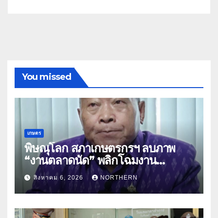
You missed
เกษตร
พิษณุโลก สภาเกษตรกรฯ ลบภาพ
“งานตลาดนัด” พลิกโฉมงาน
“เกษตรรุ่งเรืองเมืองสองแคว 69” มุ่ง
สิงหาคม 6, 2026
NORTHERN
ประโยชน์เกษตรกร ดึงนวัตกรรม-จับ
คู่ธุรกิจดันสินค้าเกษตรสู่สากล (คลิป)